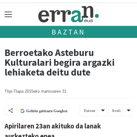
BAZTAN
Berroetako Asteburu
Kulturalari begira argazki
lehiaketa deitu dute
Ttipi-Ttapa
2015eko martxoaren 31
Entzun
Itzuli
Gehitu gaitzazu Googlen
Apirilaren 23an akituko da lanak
aurkezteko epea