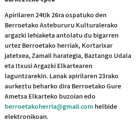
Apirilaren 24tik 26ra ospatuko den
Berroetako Astebururu Kulturalerako
argazki lehiaketa antolatu du bigarren
urtez Berroetako herriak, Kortarixar
jatetxea, Zamail harategia, Baztango Udala
eta Itxusi Argazki Elkartearen
laguntzarekin. Lanak apirilaren 23rako
aurkeztu beharko dira Berroetako Gure
Ametsa Elkarteko buzoian edo
berroetakoherria@gmail.com
helbide
elektronikoan.