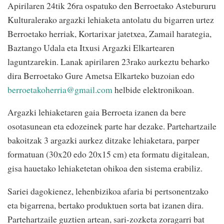
Apirilaren 24tik 26ra ospatuko den Berroetako Astebururu
Kulturalerako argazki lehiaketa antolatu du bigarren urtez
Berroetako herriak, Kortarixar jatetxea, Zamail harategia,
Baztango Udala eta Itxusi Argazki Elkartearen
laguntzarekin. Lanak apirilaren 23rako aurkeztu beharko
dira Berroetako Gure Ametsa Elkarteko buzoian edo
berroetakoherria@gmail.com
helbide elektronikoan.
Argazki lehiaketaren gaia Berroeta izanen da bere
osotasunean eta edozeinek parte har dezake. Partehartzaile
bakoitzak 3 argazki aurkez ditzake lehiaketara, parper
formatuan (30x20 edo 20x15 cm) eta formatu digitalean,
gisa hauetako lehiaketetan ohikoa den sistema erabiliz.
Sariei dagokienez, lehenbizikoa afaria bi pertsonentzako
eta bigarrena, bertako produktuen sorta bat izanen dira.
Partehartzaile guztien artean, sari-zozketa zoragarri bat