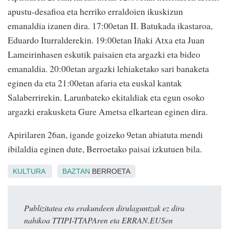
apustu-desafioa eta herriko erraldoien ikuskizun
emanaldia izanen dira. 17:00etan II. Batukada ikastaroa,
Eduardo Iturralderekin. 19:00etan Iñaki Atxa eta Juan
Lameirinhasen eskutik paisaien eta argazki eta bideo
emanaldia. 20:00etan argazki lehiaketako sari banaketa
eginen da eta 21:00etan afaria eta euskal kantak
Salaberrirekin. Larunbateko ekitaldiak eta egun osoko
argazki erakusketa Gure Ametsa elkartean eginen dira.
Apirilaren 26an, igande goizeko 9etan abiatuta mendi
ibilaldia eginen dute, Berroetako paisai izkutuen bila.
KULTURA
BAZTAN
BERROETA
Publizitatea eta erakundeen dirulaguntzak ez dira
nahikoa TTIPI-TTAPAren eta ERRAN.EUSen