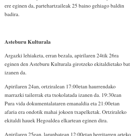
ere eginen da, partehartzaileak 25 baino gehiago baldin
badira.
Asteburu Kulturala
Argazki lehiaketa, erran bezala, apirilaren 24tik 26ra
eginen den Asteburu Kulturala girotzeko ekitaldietako bat
izanen da.
Apirilaren 24an, ortziralean 17:00etan haurrendako
marrazki tailerrak eta txokolatada izanen da. 19:30ean
Pura vida dokumentalataren emanaldia eta 21:00etan
afaria era ondotik mahai jokoen txapelketak. Ortziraleko
ekitaldi hauek Hegoaldea elkartean eginen dira.
Apirilaren 25ean, larunbatean 12:00etan herritarren arteko