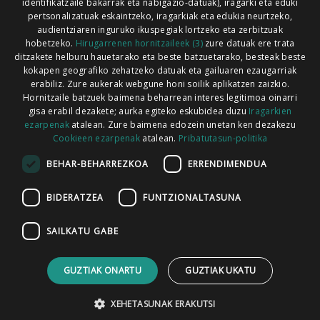
identifikatzaile bakarrak eta nabigazio-datuak), iragarki eta eduki
pertsonalizatuak eskaintzeko, iragarkiak eta edukia neurtzeko,
audientziaren inguruko ikuspegiak lortzeko eta zerbitzuak
hobetzeko.
Hirugarrenen hornitzaileek (3)
zure datuak ere trata
ditzakete helburu hauetarako eta beste batzuetarako, besteak beste
Codesyntaxek garatua
kokapen geografiko zehatzeko datuak eta gailuaren ezaugarriak
erabiliz. Zure aukerak webgune honi soilik aplikatzen zaizkio.
Hornitzaile batzuek baimena beharrean interes legitimoa oinarri
gisa erabil dezakete; aurka egiteko eskubidea duzu
Iragarkien
ezarpenak
atalean. Zure baimena edozein unetan ken dezakezu
Cookieen ezarpenak
atalean.
Pribatutasun-politika
HONI BURUZ
LEGE OHARRA
PUBLIZITATEA
BEHAR-BEHARREZKOA
ERRENDIMENDUA
ARAUAK
HARREMANETARAKO
RSS
BIDERATZEA
FUNTZIONALTASUNA
SAILKATU GABE
GUZTIAK ONARTU
GUZTIAK UKATU
XEHETASUNAK ERAKUTSI