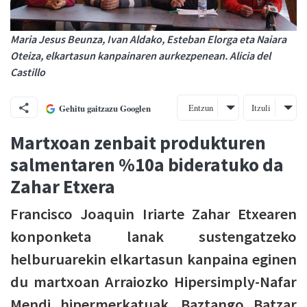
Maria Jesus Beunza, Ivan Aldako, Esteban Elorga eta Naiara
Oteiza, elkartasun kanpainaren aurkezpenean. Alicia del
Castillo
Entzun
Itzuli
Gehitu gaitzazu Googlen
Martxoan zenbait produkturen
salmentaren %10a bideratuko da
Zahar Etxera
Francisco Joaquin Iriarte Zahar Etxearen
konponketa lanak sustengatzeko
helburuarekin elkartasun kanpaina eginen
du martxoan Arraiozko Hipersimply-Nafar
Mendi hipermerkatuak. Baztango Batzar