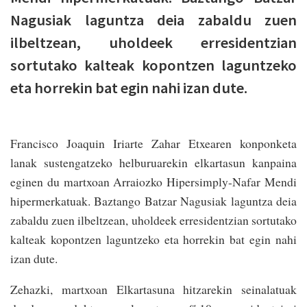
Nagusiak laguntza deia zabaldu zuen
ilbeltzean, uholdeek erresidentzian
sortutako kalteak kopontzen laguntzeko
eta horrekin bat egin nahi izan dute.
Francisco Joaquin Iriarte Zahar Etxearen konponketa
lanak sustengatzeko helburuarekin elkartasun kanpaina
eginen du martxoan Arraiozko Hipersimply-Nafar Mendi
hipermerkatuak. Baztango Batzar Nagusiak laguntza deia
zabaldu zuen ilbeltzean, uholdeek erresidentzian sortutako
kalteak kopontzen laguntzeko eta horrekin bat egin nahi
izan dute.
Zehazki, martxoan Elkartasuna hitzarekin seinalatuak