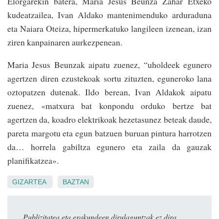
Elorgarekin batera, Maria Jesus Beunza Zahar Etxeko
kudeatzailea, Ivan Aldako mantenimenduko arduraduna
eta Naiara Oteiza, hipermerkatuko langileen izenean, izan
ziren kanpainaren aurkezpenean.
Maria Jesus Beunzak aipatu zuenez, “uholdeek egunero
agertzen diren ezustekoak sortu zituzten, eguneroko lana
oztopatzen dutenak. Ildo berean, Ivan Aldakok aipatu
zuenez, «matxura bat konpondu orduko bertze bat
agertzen da, koadro elektrikoak hezetasunez beteak daude,
pareta margotu eta egun batzuen buruan pintura harrotzen
da… horrela gabiltza egunero eta zaila da gauzak
planifikatzea».
GIZARTEA
BAZTAN
Publizitatea eta erakundeen dirulaguntzak ez dira