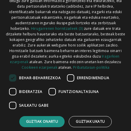
ditugu zure gailuan informazioa gordetzeko eta eskuratzeko, eta
Xorroxin irratia | Lesaka | T. 948638288
datu pertsonalak tratatzeko (adibidez, zure IP helbidea,
identifikatzaile bakarrak eta nabigazio-datuak), iragarki eta eduki
pertsonalizatuak eskaintzeko, iragarkiak eta edukia neurtzeko,
audientziaren inguruko ikuspegiak lortzeko eta zerbitzuak
hobetzeko.
Hirugarrenen hornitzaileek (3)
zure datuak ere trata
ditzakete helburu hauetarako eta beste batzuetarako, besteak beste
Codesyntaxek garatua
kokapen geografiko zehatzeko datuak eta gailuaren ezaugarriak
erabiliz. Zure aukerak webgune honi soilik aplikatzen zaizkio.
Hornitzaile batzuek baimena beharrean interes legitimoa oinarri
gisa erabil dezakete; aurka egiteko eskubidea duzu
Iragarkien
ezarpenak
atalean. Zure baimena edozein unetan ken dezakezu
Cookieen ezarpenak
atalean.
Pribatutasun-politika
HONI BURUZ
LEGE OHARRA
PUBLIZITATEA
BEHAR-BEHARREZKOA
ERRENDIMENDUA
ARAUAK
HARREMANETARAKO
RSS
BIDERATZEA
FUNTZIONALTASUNA
SAILKATU GABE
GUZTIAK ONARTU
GUZTIAK UKATU