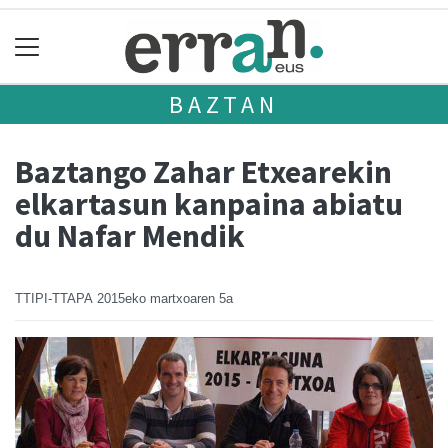
BAZTAN
Baztango Zahar Etxearekin
elkartasun kanpaina abiatu
du Nafar Mendik
TTIPI-TTAPA
2015eko martxoaren 5a