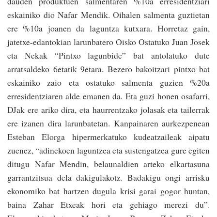
dauden produktuen salmentaren %10a erresidentziari
eskainiko dio Nafar Mendik. Oihalen salmenta guztietan
ere %10a joanen da laguntza kutxara. Horretaz gain,
jatetxe-edantokian larunbatero Oisko Ostatuko Juan Josek
eta Nekak “Pintxo lagunbide” bat antolatuko dute
arratsaldeko 6etatik 9etara. Bezero bakoitzari pintxo bat
eskainiko zaio eta ostatuko salmenta guzien %20a
erresidentziaren alde emanen da. Eta guzi honen osafarri,
DJak ere ariko dira, eta haurrentzako jolasak eta tailerrak
ere izanen dira larunbatetan. Kanpainaren aurkezpenean
Esteban Elorga hipermerkatuko kudeatzaileak aipatu
zuenez, “adinekoen laguntzea eta sustengatzea gure egiten
ditugu Nafar Mendin, belaunaldien arteko elkartasuna
garrantzitsua dela dakigulakotz. Badakigu ongi arrisku
ekonomiko bat hartzen dugula krisi garai gogor huntan,
baina Zahar Etxeak hori eta gehiago merezi du”.