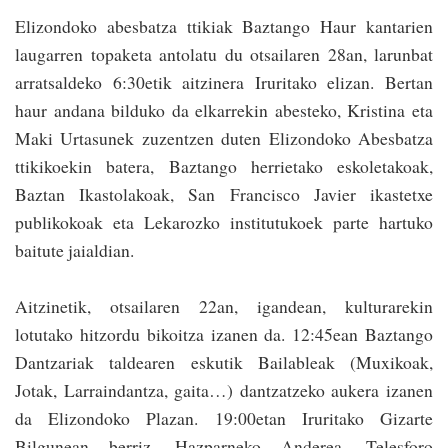
Elizondoko abesbatza ttikiak Baztango Haur kantarien
laugarren topaketa antolatu du otsai­laren 28an, larunbat
arratsaldeko 6:30etik aitzinera Iruritako elizan. Bertan
haur andana bilduko da elkarrekin abesteko, Kristina eta
Maki Urtasunek zuzentzen duten Elizondoko Abesba­tza
ttikikoekin batera, Baztango he­rrietako eskoletakoak,
Baztan Ikastolakoak, San Francisco Javier ikastetxe
publikokoak eta Lekarozko ins­titutukoek parte hartuko
baitute ­jaialdian.
Aitzinetik, otsailaren 22an, igandean, kulturarekin
lotutako hitzordu bikoitza izanen da. 12:45ean Baztango
Dantzariak taldearen eskutik Bailableak (Muxikoak,
Jotak, Larraindantza, gaita…) dantzatzeko aukera izanen
da Elizondoko Plazan. 19:00etan Iruritako Gizarte
Bilgunean berriz, Hazparneko Anderea, Telesforo