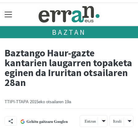
BAZTAN
Baztango Haur-gazte
kantarien laugarren topaketa
eginen da Iruritan otsailaren
28an
TTIPI-TTAPA
2015eko otsailaren 19a
Entzun
Itzuli
Gehitu gaitzazu Googlen