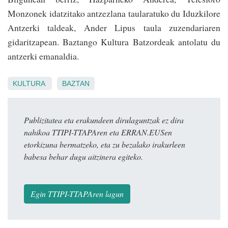
Monzonek idatzitako an­tzezlana taularatuko du Iduzkilore
Antzerki taldeak, Ander Lipus taula zuzendariaren
gidaritzapean. Baztango Kultura Batzordeak antolatu du
antzerki emanaldia.
KULTURA
BAZTAN
Publizitatea eta erakundeen dirulaguntzak ez dira
nahikoa TTIPI-TTAPAren eta ERRAN.EUSen
etorkizuna bermatzeko, eta zu bezalako irakurleen
babesa behar dugu aitzinera egiteko.
Egin TTIPI-TTAPAren lagun