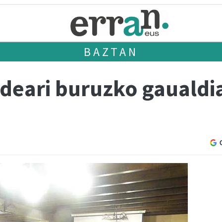
BAZTAN
eari buruzko gaualdia