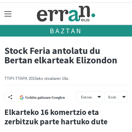
BAZTAN
Stock Feria antolatu du
Bertan elkarteak Elizondon
TTIPI-TTAPA
2015eko otsailaren 19a
Entzun
Itzuli
Gehitu gaitzazu Googlen
Elkarteko 16 komertzio eta
zerbitzuk parte hartuko dute