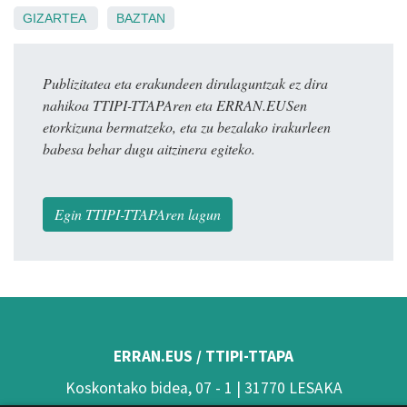
GIZARTEA
BAZTAN
Publizitatea eta erakundeen dirulaguntzak ez dira
nahikoa TTIPI-TTAPAren eta ERRAN.EUSen
etorkizuna bermatzeko, eta zu bezalako irakurleen
babesa behar dugu aitzinera egiteko.
Egin TTIPI-TTAPAren lagun
ERRAN.EUS / TTIPI-TTAPA
Koskontako bidea, 07 - 1 | 31770 LESAKA