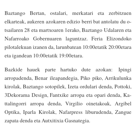
Baztango Bertan, ostalari, merkatari eta zerbitzuen
elkarteak, aukeren azokaren edizio berri bat antolatu du o­
tsailaren 28 eta mar­txoaren 1erako, Baztango Udalaren eta
Nafa­rroako Gobernuaren laguntzaz. Feria Elizondoko
pilotalekuan izanen da, larunbatean 10:00etatik 20:00etara
eta igandean 10:00etatik 19:00etara.
Bazkide hauek parte hartuko dute azokan: Ipingi
arropadenda, Benar ileapandegia, Piko piko, Arrikulunka
kirolak, Baztango sotopilek, Izeta ordulari denda, Pottoki,
3Dekorama Design, Fantxike arropa eta opari denda, Ka­
ttalingorri arropa denda, Virgilio oinetakoak, Argibel
Optika, Iparla Kirolak, Nafarpress liburudenda, Zangue
zapata denda eta Autxitixia Gasnategia.