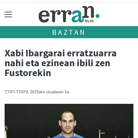
BAZTAN
Xabi Ibargarai erratzuarra
nahi eta ezinean ibili zen
Fustorekin
TTIPI-TTAPA
2015eko otsailaren 5a