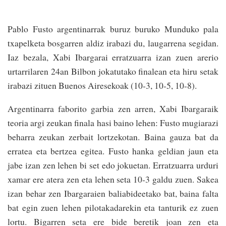
Pablo Fusto argentinarrak buruz buruko Munduko pala
txapelketa bosgarren aldiz irabazi du, laugarrena segidan.
Iaz bezala, Xabi Ibargarai erratzuarra izan zuen arerio
urtarrilaren 24an Bilbon jokatutako finalean eta hiru setak
irabazi zituen Buenos Airesekoak (10-3, 10-5, 10-8).
Argentinarra faborito garbia zen arren, Xabi Ibargaraik
teoria argi zeukan finala hasi baino lehen: Fusto mugiarazi
beharra zeukan zerbait lortzekotan. Baina gauza bat da
erratea eta bertzea egitea. Fusto hanka geldian jaun eta
jabe izan zen lehen bi set edo jokuetan. Erra­tzuarra urduri
xamar ere atera zen eta lehen seta 10-3 galdu zuen. Sakea
izan behar zen Ibargaraien baliabideetako bat, baina falta
bat egin zuen lehen pilotakadarekin eta tanturik ez zuen
lortu. Bigarren seta ere bide beretik joan zen eta