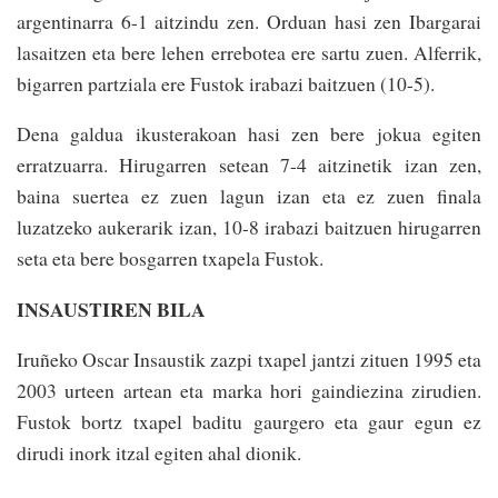
argentinarra 6-1 ai­tzindu zen. Orduan hasi ­zen Ibargarai
lasai­tzen eta bere lehen erre­botea ere sartu zuen. Alferrik,
bigarren par­tziala ere Fustok irabazi baitzuen (10-5).
Dena galdua ikusterakoan hasi zen bere jokua egiten
erratzuarra. Hirugarren setean 7-4 aitzinetik izan zen,
baina suertea ez zuen lagun izan eta ez zuen finala
luzatzeko aukerarik izan, 10-8 irabazi baitzuen hirugarren
seta eta bere bosgarren txapela Fustok.
INSAUSTIREN BILA
Iruñeko Oscar In­saus­tik zazpi txapel jan­tzi zituen 1995 eta
2003 urteen artean eta marka hori gaindiezina zirudien.
Fustok bortz txapel baditu gaurgero eta gaur egun ez
dirudi inork itzal egiten ahal dionik.