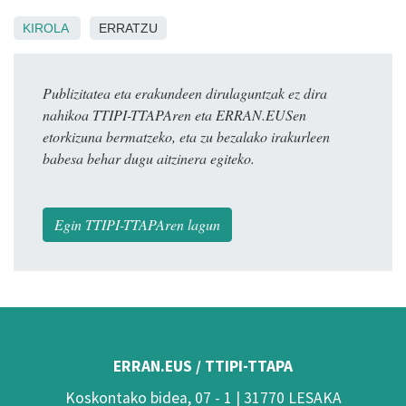
KIROLA
ERRATZU
Publizitatea eta erakundeen dirulaguntzak ez dira
nahikoa TTIPI-TTAPAren eta ERRAN.EUSen
etorkizuna bermatzeko, eta zu bezalako irakurleen
babesa behar dugu aitzinera egiteko.
Egin TTIPI-TTAPAren lagun
ERRAN.EUS / TTIPI-TTAPA
Koskontako bidea, 07 - 1 | 31770 LESAKA