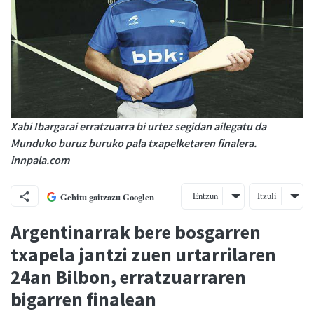
Xabi Ibargarai erratzuarra bi urtez segidan ailegatu da
Munduko buruz buruko pala txapelketaren finalera.
innpala.com
Entzun
Itzuli
Gehitu gaitzazu Googlen
Argentinarrak bere bosgarren
txapela jantzi zuen urtarrilaren
24an Bilbon, erratzuarraren
bigarren finalean