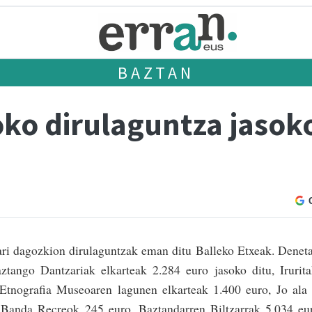
BAZTAN
oko dirulaguntza jasok
ari dagozkion dirulaguntzak eman ditu Balleko Etxeak. Denet
ztango Dantzariak elkarteak 2.284 euro jasoko ditu, Irurit
 Etnografia Museoaren lagunen elkarteak 1.400 euro, Jo ala
 Banda Recreok 245 euro, Baztandarren Biltzarrak 5.034 eu