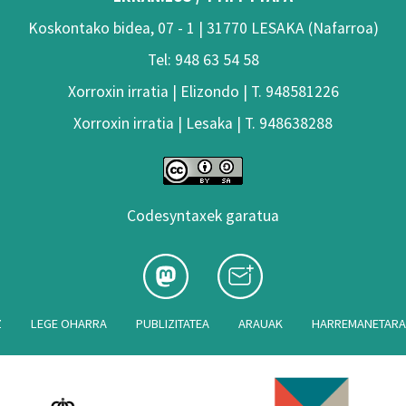
Koskontako bidea, 07 - 1 | 31770 LESAKA (Nafarroa)
Tel: 948 63 54 58
Xorroxin irratia | Elizondo | T. 948581226
Xorroxin irratia | Lesaka | T. 948638288
Codesyntaxek garatua
Z
LEGE OHARRA
PUBLIZITATEA
ARAUAK
HARREMANETAR