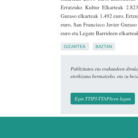
Erratzuko Kultur Elkarteak 2.82
Guraso elkarteak 1.492 euro, Ertzu
euro, San Francisco Javier Guras
euro eta Legate Barrideen elkartea
GIZARTEA
BAZTAN
Publizitatea eta erakundeen dir
etorkizuna bermatzeko, eta zu bez
Egin TTIPI-TTAPAren lagun