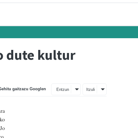
o dute kultur
Gehitu gaitzazu Googlen
Entzun
Itzuli
ara
ako
 Jo
ro,