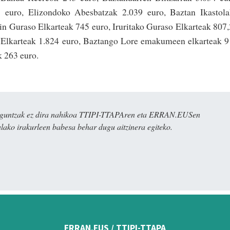
3 euro, Elizondoko Abesbatzak 2.039 euro, Baztan Ikastol
in Guraso Elkarteak 745 euro, Iruritako Guraso Elkarteak 807
o Elkarteak 1.824 euro, Baztango Lore emakumeen elkarteak 
k 263 euro.
ulaguntzak ez dira nahikoa TTIPI-TTAPAren eta ERRAN.EUSen
alako irakurleen babesa behar dugu aitzinera egiteko.
ERRAN.EUS / TTIPI-TTAPA