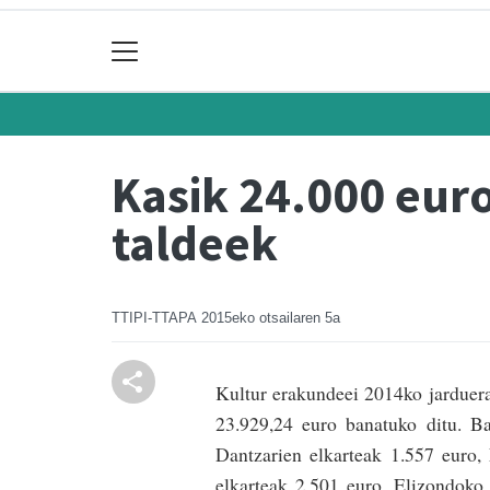
Kasik 24.000 eur
taldeek
TTIPI-TTAPA
2015eko otsailaren 5a
Kultur erakundeei 2014ko jarduer
23.929,24 euro banatuko ditu. Ba
Dantzarien elkarteak 1.557 euro,
elkarteak 2.501 euro, Elizondoko