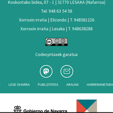
Koskontako bidea, 07 - 1 | 31770 LESAKA (Nafarroa)
Tel: 948 63 54 58
Xorroxin irratia | Elizondo | T. 948581226
Xorroxin irratia | Lesaka | T. 948638288
Codesyntaxek garatua
Z
LEGE OHARRA
PUBLIZITATEA
ARAUAK
HARREMANETAR