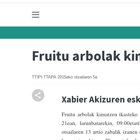
Fruitu arbolak ki
TTIPI-TTAPA
2015eko otsailaren 5a
Xabier Akizuren es
Fruitu arbolak kima­tzen ikasteko
21ean, larunbatarekin, 09:00etat
otsailaren 13 artio zabalik izanen