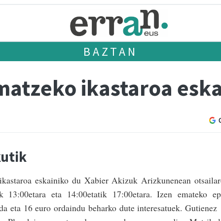
BAZTAN
matzeko ikastaroa eska
kutik
 ikastaroa eskainiko du Xabier Akizuk Arizkunenean otsai­la
ik 13:00etara eta 14:00e­tatik 17:00etara. Izen emateko e
 da eta 16 euro ordaindu beharko dute interesatuek. Gutienez