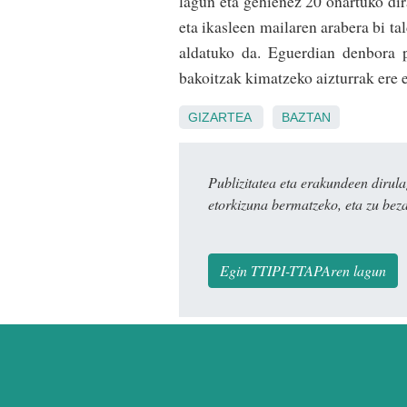
lagun eta gehienez 20 onartuko di
eta ikasleen mailaren arabera bi ta
aldatuko da. Eguerdian denbora 
bakoitzak kima­tzeko aizturrak ere
GIZARTEA
BAZTAN
Publizitatea eta erakundeen dir
etorkizuna bermatzeko, eta zu bez
Egin TTIPI-TTAPAren lagun