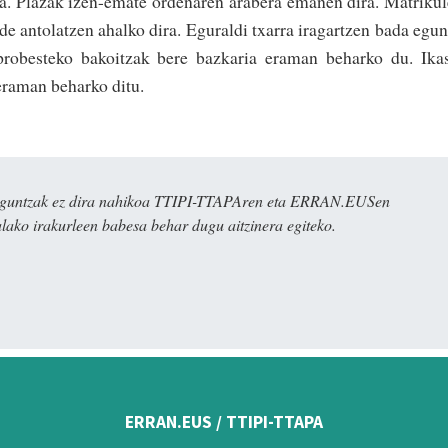
ra. Plazak izen-emate ordenaren arabera emanen dira. Matriku
lde antolatzen ahalko dira. Eguraldi txarra iragartzen bada egu
probesteko bakoitzak bere bazkaria eraman beharko du. Ika
 eraman beharko ditu.
ulaguntzak ez dira nahikoa TTIPI-TTAPAren eta ERRAN.EUSen
alako irakurleen babesa behar dugu aitzinera egiteko.
ERRAN.EUS / TTIPI-TTAPA