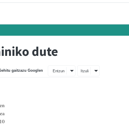
iniko dute
Gehitu gaitzazu Googlen
Entzun
Itzuli
ren
pea
 10