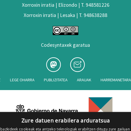
Xorroxin irratia | Elizondo | T. 948581226
Xorroxin irratia | Lesaka | T. 948638288
Codesyntaxek garatua
Z
LEGE OHARRA
PUBLIZITATEA
ARAUAK
HARREMANETAR
Zure datuen erabilera arduratsua
 bazkideek cookieak eta antzeko teknologiak erabiltzen ditugu zure gailuan