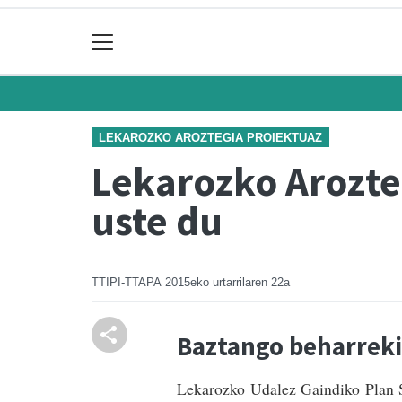
LEKAROZKO AROZTEGIA PROIEKTUAZ
Lekarozko Arozte
uste du
TTIPI-TTAPA
2015eko urtarrilaren 22a
Baztango beharrekin
Lekarozko Udalez Gaindiko Plan S