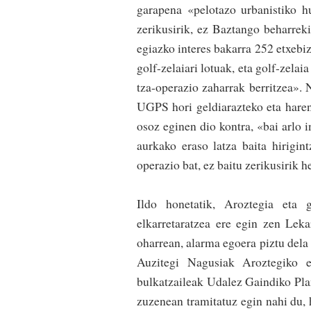
garapena «pelotazo urbanistiko 
zerikusirik, ez Baz­tango beharrek
egiazko interes bakarra 252 etxe­bi
golf-zelaiari lotuak, eta golf-zelai
tza-operazio zaharrak berritzea». 
UGPS hori geldiarazteko eta haren
osoz eginen dio kontra, «bai arlo i
aurkako eraso latza baita hirigin
operazio bat, ez baitu zerikusirik he
Ildo honetatik, Aroz­tegia eta
elkarretaratzea ere egin zen Lek
oharrean, alarma egoera piztu dela 
Auzitegi Nagusiak Aroztegiko eg
bulkatzaileak Udalez Gain­diko Pla
zuzenean tramitatuz egin nahi du, 