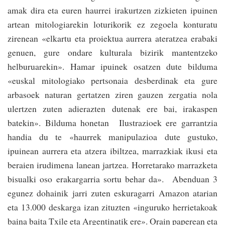
amak dira eta euren haurrei irakurtzen zizkieten ipuinen
artean mitologiarekin loturikorik ez zegoela konturatu
zirenean «elkartu eta proiektua aurrera atera­tzea erabaki
genuen, gure ondare kulturala bizirik manten­tzeko
helburuarekin». Hamar ipuinek osa­tzen dute bilduma
«euskal mitologiako per­tsonaia desberdinak eta gure
arbasoek naturan gertatzen ziren gauzen zergatia nola
ulertzen zuten adierazten dutenak ere bai, irakaspen
batekin». Bildu­ma honetan Ilustrazioek ere garran­tzia
handia du te «haurrek manipulazioa dute gustuko,
ipuinean aurrera eta atzera ibiltzea, marrazkiak ikusi eta
beraien irudimena lanean jartzea. Horretarako ma­rrazketa
bisualki oso erakargarria sortu behar da». Abenduan 3
egunez dohainik ja­rri zuten eskuragarri Amazon atarian
eta 13.000 deskarga izan zituzten «inguruko herrietakoak
baina baita Txile eta Argentinatik ere». Orain paperean eta