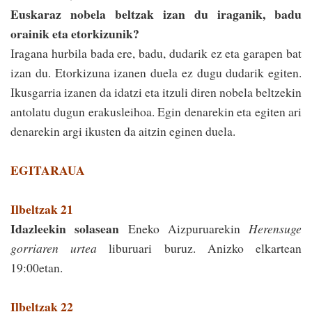
Euskaraz nobela beltzak izan du iraganik, badu
orainik eta etorkizunik?
Iragana hurbila bada ere, badu, dudarik ez eta garapen bat
izan du. Etorkizuna izanen duela ez dugu dudarik egiten.
Ikusgarria izanen da idatzi eta itzuli diren ­nobela beltzekin
antolatu dugun erakusleihoa. Egin denarekin eta egiten ari
­denarekin argi ikusten da aitzin eginen duela.
EGITARAUA
Ilbeltzak 21
Idazleekin solasean
Eneko Aizpuruarekin
Herensuge
gorriaren urtea
liburuari buruz. Anizko elkartean
19:00etan.
Ilbeltzak 22