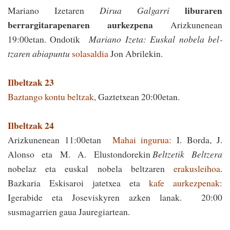
liburaren
Mariano Izetaren
Dirua Galgarri
berrargitarapenaren aurkezpena
Arizkunenean
19:00etan. Ondotik
Mariano Izeta: Euskal nobela bel­
tzaren abiapuntu
solasaldia
Jon Abrilekin.
Ilbeltzak 23
Baztango kontu beltzak
, Gaztetxean 20:00etan.
Ilbeltzak 24
Arizkunenean 11:00etan
Mahai in­gurua:
I. Borda, J.
Alonso eta M. A. Elustondorekin
Beltzetik Beltzera
nobelaz eta euskal nobela beltzaren
erakusleihoa
.
Bazkaria Eskisaroi jatetxea eta
kafe aurkezpenak:
Igerabide eta Joseviskyren azken lanak. 20:00
susmagarrien gaua Jauregiartean.