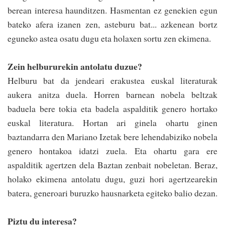
berean interesa haunditzen. Hasmentan ez genekien egun
bateko afera izanen zen, asteburu bat... azkenean bortz
eguneko astea osatu dugu eta holaxen sortu zen ekimena.
Zein helbururekin antolatu duzue?
Helburu bat da jendeari erakustea euskal literaturak
aukera ­anitza duela. Horren barnean nobela beltzak
baduela bere tokia eta badela aspalditik genero hortako
euskal literatura. Hortan ari ginela ohartu ginen
baztandarra den Mariano Izetak bere lehendabiziko nobela
genero hontakoa idatzi zuela. Eta ohartu gara ere
aspalditik agertzen dela Baztan zenbait nobeletan. Beraz,​
holako ekimena antolatu dugu, guzi hori agertzearekin
batera, generoari buruzko hausnarketa egiteko balio dezan.
Piztu du interesa?