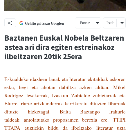
Entzun
Itzuli
Gehitu gaitzazu Googlen
Baztanen Euskal Nobela Beltzaren
astea ari dira ­egiten estreinakoz
ilbeltzaren 20tik 25era
Eskualdeko idazleen lanak eta literatur ekitaldiak askoren
esku, begi eta ahotan dabiltza azken aldian. Mikel
Rodrigez lesakarrak, Izaskun Zubialde zubietarrak eta
Elurre Iriarte arizkundarrak karrikaratu dituzten liburuak
dituzte hizketagai. Baita Baztango Irakurle
taldeak antolatutako proposamen berexia ere. TTIPI
TTAPA guztiekin bildu da ilbeltzako
literatur uzta