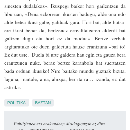
sinesten dudalakoz». Ikuspegi baikor hori gailentzen da
liburuan, «Dena ezko­rrean ikusten badugu, alde ona edo
alde betea ikusi gabe, galduak gara. Hori bai, alde hutsa­
ere ikusi behar da, bertzenaz ­errealitatearen alderdi bat
galtzen dugu eta hori ez da modua». Ber­tze zerbait
argitaratuko ote duen galdetuta hauxe erantzuna «bai to!
Ez dut uste. Duela bi urte galdera hau egin eta gauza bera
erantzunen nuke, beraz bertze karanbola bat suertatzen
bada orduan ikusiko! Nire baitako mundu guztiak bizita,
laguna, maitale, ama, ahizpa, herritarra… izanda, ez dut
astirik».
POLITIKA
BAZTAN
Publizitatea eta erakundeen dirulaguntzak ez dira