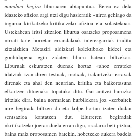
munduei begira
liburuaren abiapuntua. Berea ez dela
idazteko afizioa argi utzi digu hasieratik «nirea gehiago da
in­gurua kirikatzeko-kritikatzeko afizioa eta solastekoa».
Ustekabean iritsi zitzaion liburua osatzeko proposamena
«irrati tarte ho­rretan errandakoak interesgarriak iruditu
zitzaizkien Metaziri aldizkari kolektiboko kideei eta
gonbidapena egin zidaten liburu batean biltzeko».
Liburuak eskuratzen duenak hortaz «ahoz errateko
idatziak izan diren testuak, motxak, irakurtzeko erraxak
direnak eta ahal den neurrian, kritika eta baikortasuna
elkartzen dituenak» topatuko ditu. Gai anitzei buruzko
iritziak dira, baina normalean hurbilekora joz «zerbaitek
nire begirada biltzen du eta kolpe hortan izaten dudan
sentsazioa kontatzen dut. Elurreren begiradak
«kritikatzeko joera» duela erran digu, «radarra beti piztua,
baina maiz proposamen batekin, hobetzeko aukera badela