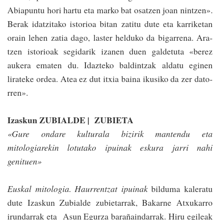
Abiapuntu hori hartu eta marko bat osatzen joan nintzen».
Berak idatzitako istorioa bitan zatitu dute eta karriketan
orain lehen zatia dago, laster helduko da bigarrena. Ara­
tzen istorioak segidarik izanen duen galdetuta «be­rez
aukera ema­ten du. Idaz­teko baldintzak aldatu eginen
lirateke ordea. Atea ez dut itxia baina ikusiko da zer dato­
rren».
Izaskun ZUBIALDE | ZUBIETA
«Gure ondare kulturala bizirik mantendu eta
mitologiarekin lotutako ipuinak eskura jarri nahi
genituen»
Euskal mitologia. Haurrentzat ipuinak
bildu­ma kaleratu
dute Izaskun Zubialde zubietarrak, Bakarne Atxukarro
irundarrak eta Asun Egurza barañaindarrak. Hiru egileak