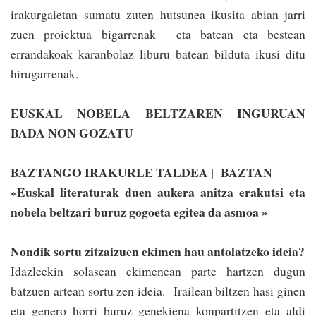
irakurgaietan sumatu zuten hu­tsunea ikusita abian jarri
zuen proiektua bigarrenak eta batean eta bestean
errandakoak karanbolaz liburu batean bilduta ikusi ditu
hirugarrenak.
EUSKAL NOBELA BELTZAREN INGURUAN
BADA NON GOZATU
BAZTANGO IRAKURLE TALDEA | BAZTAN
«Euskal literaturak duen aukera anitza erakutsi eta
nobela beltzari buruz gogoeta egitea da asmoa »
Nondik sortu zitzaizuen ekimen hau antolatzeko ideia?
Idazleekin solasean ekimenean parte hartzen dugun
batzuen artean sortu zen ideia. Irailean biltzen hasi ginen
eta genero horri buruz genekiena konpartitzen eta aldi