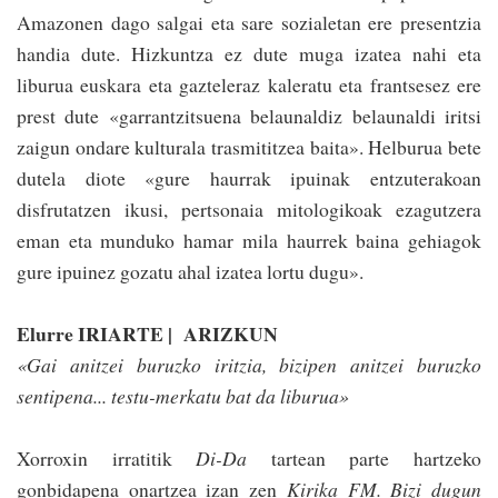
Amazonen dago salgai eta sare sozialetan ere presentzia
handia dute. Hizkuntza ez dute muga izatea nahi eta
liburua euskara eta gazteleraz kaleratu eta frantsesez ere
prest dute «garrantzi­tsuena belaunaldiz belaunaldi iritsi
zaigun ondare kulturala trasmititzea baita». Helburua bete
dutela diote «gure haurrak ipuinak entzuterakoan
disfrutatzen ikusi, pertsonaia mitologikoak ezagutzera
eman eta munduko hamar mila haurrek baina gehiagok
gure ipuinez gozatu ahal izatea lortu dugu».
Elurre IRIARTE | ARIZKUN
«Gai anitzei buruzko iritzia, bizipen anitzei buruzko
sentipena... testu-merkatu bat da liburua»
Xorroxin irratitik
Di-Da
tartean parte hartze­ko
gonbidapena onartzea izan zen
Kirika FM. Bizi dugun