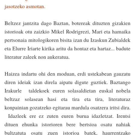
jasotzeko asmotan.
Beltzez jantzita dago Baztan, botereak dituzten gizakien
istorioak otu zaizkio Mikel Rodrigrezi, Mari eta hamaika
per­tsonaia mitologikoren bisita izan du Izaskun Zubialdek
eta Elurre Iriarte kirika aritu da hontaz eta hartaz... badute
literatur zaleek non aukeratua.
Haizea indartu ohi den moduan, erdi ustekabean gauzatu
diren ideiak izan direla aipatu digute guztiek. Baztango
Irakurle taldekoek euren solasaldietan euskal nobela
beltzaz solasean­ hasi eta tira eta tira, literaturaz
konpainian gozatzeko egitarau mardula osa­tzera iritsi dira.
Idazleek ere ez zuten euren burua idazletzat. Irentsi
dituen ehunka istorioren bere bertsioa osatu nahiak
bultzatuta osatu zuen istorioa batek, hau­rrentzako