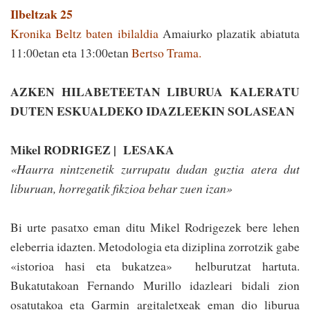
Ilbeltzak 25
Kronika Beltz baten ibilaldia
Amaiurko plazatik abiatuta
11:00etan eta 13:00etan
Bertso Trama.
AZKEN HILABETEETAN LIBURUA KALERATU
DUTEN ESKUALDEKO IDAZLEEKIN SOLASEAN
Mikel RODRIGEZ | LESAKA
«Haurra nintzenetik ­zurrupatu dudan guztia atera dut
liburuan, horregatik fikzioa behar zuen izan»
Bi urte pasatxo eman ditu Mikel Rodrigezek bere lehen
eleberria idazten. Metodologia eta diziplina zorrotzik gabe
«istorioa hasi eta bukatzea» helburutzat hartuta.
Bukatutakoan Fernando Murillo idazleari bidali zion
osatutakoa eta Garmin argitaletxeak eman dio liburua