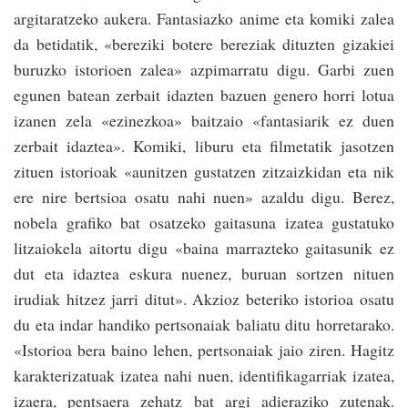
argitaratzeko aukera. Fantasiazko anime eta komiki zalea
da betidatik, «bereziki botere bereziak dituzten gizakiei
buruzko istorioen zalea» azpimarratu digu. Garbi zuen
egunen batean zerbait idazten bazuen genero horri lotua
izanen zela «ezinezkoa» baitzaio «fantasiarik ez duen
zerbait idaztea». Komiki, liburu eta filmetatik jasotzen
zituen istorioak «aunitzen gustatzen zitzaizkidan eta nik
ere nire bertsioa osatu nahi nuen» azaldu digu. Berez,
nobela grafiko bat osatzeko gaitasuna izatea gustatuko
litzaiokela aitortu digu «baina marrazteko gaitasunik ez
dut eta idaztea eskura nuenez, buruan sortzen nituen
irudiak hitzez jarri ditut». Akzioz beteriko istorioa osatu
du eta indar handiko per­tsonaiak baliatu ditu horretarako.
«Istorioa bera baino lehen, pertsonaiak jaio ziren. Hagitz
karakterizatuak izatea nahi nuen, identifikagarriak izatea,
izaera, pen­tsaera zehatz bat argi adieraziko zutenak.