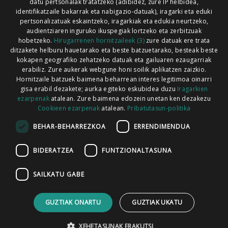
Xorroxin irratia | Lesaka | T. 948638288
datu pertsonalak tratatzeko (adibidez, zure IP helbidea,
identifikatzaile bakarrak eta nabigazio-datuak), iragarki eta eduki
pertsonalizatuak eskaintzeko, iragarkiak eta edukia neurtzeko,
audientziaren inguruko ikuspegiak lortzeko eta zerbitzuak
hobetzeko.
Hirugarrenen hornitzaileek (3)
zure datuak ere trata
ditzakete helburu hauetarako eta beste batzuetarako, besteak beste
Codesyntaxek garatua
kokapen geografiko zehatzeko datuak eta gailuaren ezaugarriak
erabiliz. Zure aukerak webgune honi soilik aplikatzen zaizkio.
Hornitzaile batzuek baimena beharrean interes legitimoa oinarri
gisa erabil dezakete; aurka egiteko eskubidea duzu
Iragarkien
ezarpenak
atalean. Zure baimena edozein unetan ken dezakezu
Cookieen ezarpenak
atalean.
Pribatutasun-politika
HONI BURUZ
LEGE OHARRA
PUBLIZITATEA
BEHAR-BEHARREZKOA
ERRENDIMENDUA
ARAUAK
HARREMANETARAKO
RSS
BIDERATZEA
FUNTZIONALTASUNA
SAILKATU GABE
GUZTIAK ONARTU
GUZTIAK UKATU
XEHETASUNAK ERAKUTSI