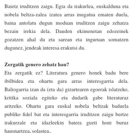
Baietz iruditzen zaigu. Egia da irakurlea, euskalduna eta
nobela beltza-zalea izatea arras mugatua ematen duela,
baina antolatu dugun moduan iruditzen zaigu zehatza
bezain irekia dela. Dauden ekimenetan edozeinek
gozatzen ahal du eta sarean eta in­guruan somatzen
dugunez, jendeak interesa erakutsi du.
Zergatik genero zehatz hau?
Eta zergatik ez? Literatura genero honek badu bere
ibilbidea eta ohartu gara arras interesgarria dela.
Baliogarria izan da (eta da) gizartearen egoerak islatzeko,
kritika soziala egiteko eta dudarik gabe literaturaz
aritzeko. Ohartu gara euskal nobela beltzak baduela
publiko fidel bat eta interesgarria irudi­tzen zaigu bertze
irakurzale eta idazleekin batera guzti honi buruz
hausnartzea, ­solastea..