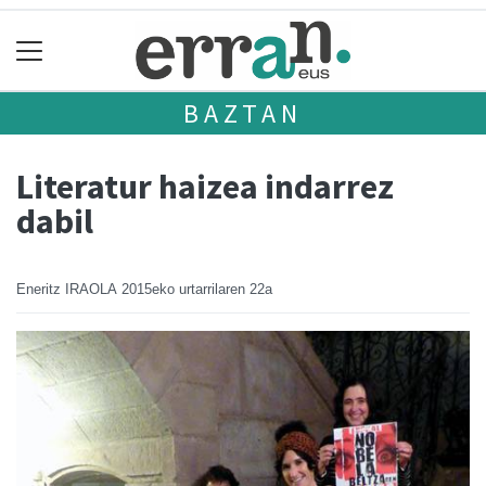
BAZTAN
Literatur haizea indarrez
dabil
Eneritz IRAOLA
2015eko urtarrilaren 22a