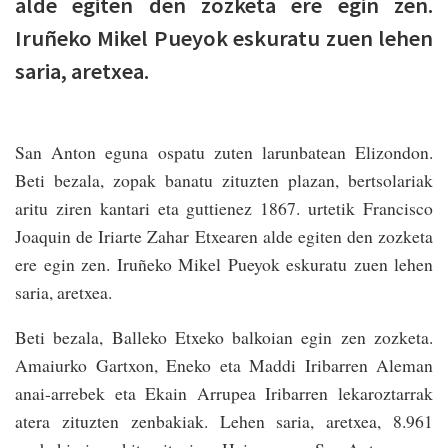
alde egiten den zozketa ere egin zen.
Iruñeko Mikel Pueyok eskuratu zuen lehen
saria, aretxea.
San Anton eguna ospatu zuten larunbatean Elizondon.
Beti bezala, zopak banatu zituzten plazan, bertsolariak
aritu ziren kantari eta guttienez 1867. urtetik Francisco
Joaquin de Iriarte Zahar Etxearen alde egiten den zozketa
ere egin zen. Iruñeko Mikel Pueyok eskuratu zuen lehen
saria, aretxea.
Beti bezala, Balleko Etxeko balkoian egin zen zozketa.
Amaiurko Gartxon, Eneko eta Maddi Iribarren Aleman
anai-arrebek eta Ekain Arrupea Iribarren lekaroztarrak
atera zituzten zenbakiak. Lehen saria, aretxea, 8.961