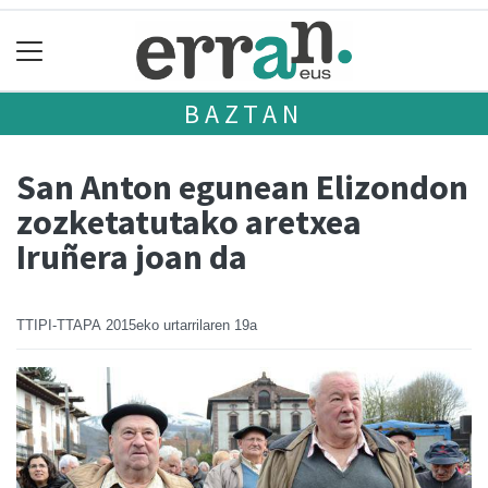
BAZTAN
San Anton egunean Elizondon
zozketatutako aretxea
Iruñera joan da
TTIPI-TTAPA
2015eko urtarrilaren 19a