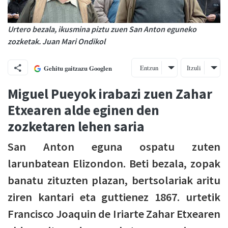
Urtero bezala, ikusmina piztu zuen San Anton eguneko
zozketak. Juan Mari Ondikol
Entzun
Itzuli
Gehitu gaitzazu Googlen
Miguel Pueyok irabazi zuen Zahar
Etxearen alde eginen den
zozketaren lehen saria
San Anton eguna ospatu zuten
larunbatean Elizondon. Beti bezala, zopak
banatu zituzten plazan, bertsolariak aritu
ziren kantari eta guttienez 1867. urtetik
Francisco Joaquin de Iriarte Zahar Etxearen