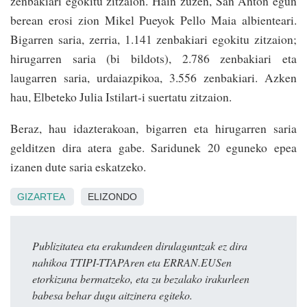
zenbakiari egokitu zitzaion. Hain zuzen, San Anton egun
berean erosi zion Mikel Pueyok Pello Maia albienteari.
Bigarren saria, zerria, 1.141 zenbakiari egokitu zitzaion;
hirugarren saria (bi bildots), 2.786 zenbakiari eta
laugarren saria, urdaiazpikoa, 3.556 zenbakiari. Azken
hau, Elbeteko Julia Istilart-i suertatu zitzaion.
Beraz, hau idazterakoan, bigarren eta hirugarren saria
gelditzen dira atera gabe. Saridunek 20 eguneko epea
izanen dute saria eskatzeko.
GIZARTEA
ELIZONDO
Publizitatea eta erakundeen dirulaguntzak ez dira
nahikoa TTIPI-TTAPAren eta ERRAN.EUSen
etorkizuna bermatzeko, eta zu bezalako irakurleen
babesa behar dugu aitzinera egiteko.