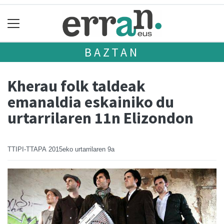
BAZTAN
Kherau folk taldeak
emanaldia eskainiko du
urtarrilaren 11n Elizondon
TTIPI-TTAPA
2015eko urtarrilaren 9a