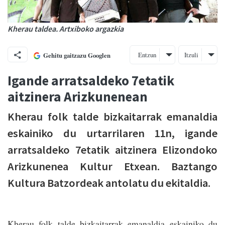
Kherau taldea. Artxiboko argazkia
Entzun
Itzuli
Gehitu gaitzazu Googlen
Igande arratsaldeko 7etatik
aitzinera Arizkunenean
Kherau folk talde bizkaitarrak emanaldia
eskainiko du urtarrilaren 11n, igande
arratsaldeko 7etatik aitzinera Elizondoko
Arizkunenea Kultur Etxean. Baztango
Kultura Batzordeak antolatu du ekitaldia.
Kherau folk talde bizkaitarrak emanaldia eskainiko du