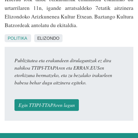
urtarrilaren 11n, igande arratsaldeko 7etatik aitzinera
Elizondoko Arizkunenea Kultur Etxean. Baztango Kultura
Batzordeak antolatu du ekitaldia.
POLITIKA
ELIZONDO
Publizitatea eta erakundeen dirulaguntzak ez dira
nahikoa TTIPI-TTAPAren eta ERRAN.EUSen
etorkizuna bermatzeko, eta zu bezalako irakurleen
babesa behar dugu aitzinera egiteko.
Egin TTIPI-TTAPAren lagun