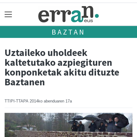
BAZTAN
Uztaileko uholdeek
kaltetutako azpiegituren
konponketak akitu dituzte
Baztanen
TTIPI-TTAPA
2014ko abenduaren 17a