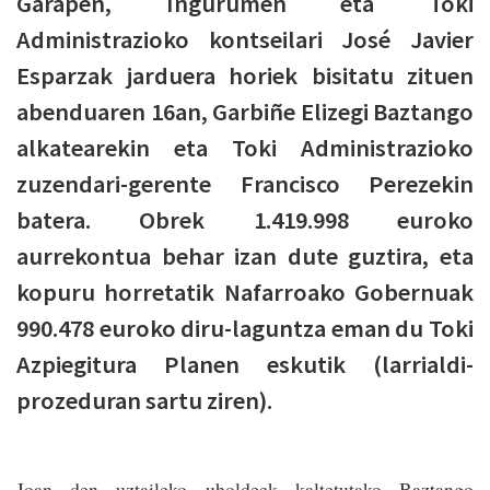
Garapen, Ingurumen eta Toki
Administrazioko kontseilari José Javier
Esparzak jarduera horiek bisitatu zituen
abenduaren 16an, Garbiñe Elizegi Baztango
alkatearekin eta Toki Administrazioko
zuzendari-gerente Francisco Perezekin
batera. Obrek 1.419.998 euroko
aurrekontua behar izan dute guztira, eta
kopuru horretatik Nafarroako Gobernuak
990.478 euroko diru-laguntza eman du Toki
Azpiegitura Planen eskutik (larrialdi-
prozeduran sartu ziren).
Joan den uztaileko uholdeek kaltetutako Baztango