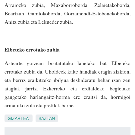
Arraiozko zubia, Maxaborroborda, Zelaietakoborda,
Beartzun, Gamiokoborda, Gorramendi-Estebenekoborda,
Anitz zubia eta Lekueder zubia.
Elbeteko errotako zubia
Astearte goizean bisitatutako lanetako bat Elbeteko
errotako zubia da. Uholdeek kalte handiak eragin zizkion,
eta berriz eraikitzeko ibilgua desbideratu behar izan zen
atagiak jarriz. Ezkerreko eta erdialdeko begietako
gangetako harlangaitz-horma ere eraitsi da, hormigoi
armatuko zola eta pretilak barne.
GIZARTEA
BAZTAN