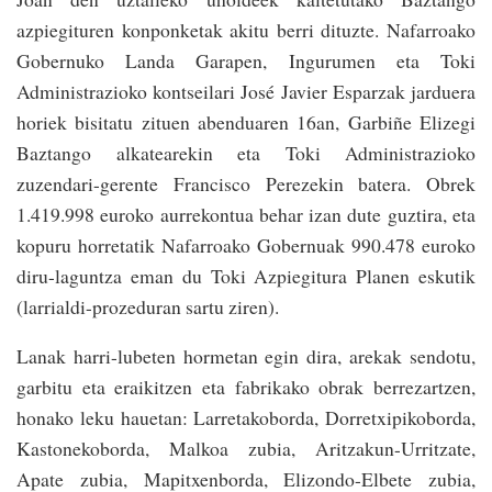
azpiegituren konponketak akitu berri dituzte. Nafarroako
Gobernuko Landa Garapen, Ingurumen eta Toki
Administrazioko kontseilari José Javier Esparzak jarduera
horiek bisitatu zituen abenduaren 16an, Garbiñe Elizegi
Baztango alkatearekin eta Toki Administrazioko
zuzendari-gerente Francisco Perezekin batera. Obrek
1.419.998 euroko aurrekontua behar izan dute guztira, eta
kopuru horretatik Nafarroako Gobernuak 990.478 euroko
diru-laguntza eman du Toki Azpiegitura Planen eskutik
(larrialdi-prozeduran sartu ziren).
Lanak harri-lubeten hormetan egin dira, arekak sendotu,
garbitu eta eraikitzen eta fabrikako obrak berrezartzen,
honako leku hauetan: Larretakoborda, Dorretxipikoborda,
Kastonekoborda, Malkoa zubia, Aritzakun-Urritzate,
Apate zubia, Mapitxenborda, Elizondo-Elbete zubia,