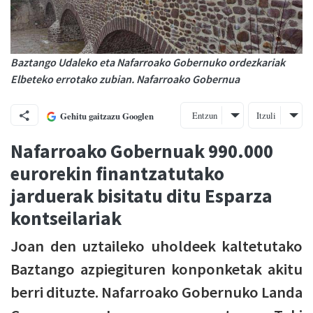
Baztango Udaleko eta Nafarroako Gobernuko ordezkariak
Elbeteko errotako zubian. Nafarroako Gobernua
Entzun
Itzuli
Gehitu gaitzazu Googlen
Nafarroako Gobernuak 990.000
eurorekin finantzatutako
jarduerak bisitatu ditu Esparza
kontseilariak
Joan den uztaileko uholdeek kaltetutako
Baztango azpiegituren konponketak akitu
berri dituzte. Nafarroako Gobernuko Landa