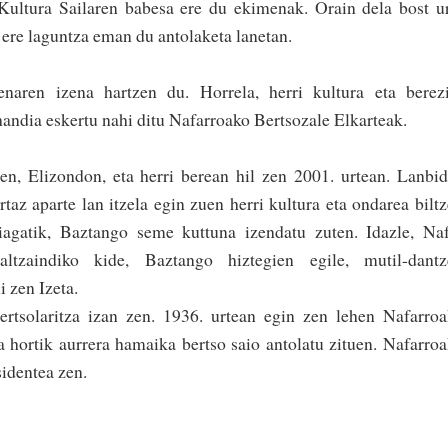
 Kultura Sailaren babesa ere du ekimenak. Orain dela bost u
ere laguntza eman du antolaketa lanetan.
naren izena hartzen du. Horrela, herri kultura eta berez
handia eskertu nahi ditu Nafa­rroako Bertsozale Elkarteak.
en, Elizondon, eta herri berean hil zen 2001. urtean. Lanbi
rtaz aparte lan itzela egin zuen herri kultura eta ondarea bilt
iagatik, Baztango seme kuttuna izendatu zuten. Idazle, Na
kaltzaindiko kide, Baztango hiztegien egile, mutil-dantz
 zen Izeta.
ertsolaritza izan zen. 1936. urtean egin zen lehen Nafarro
 hortik aurrera hamaika bertso saio antolatu zituen. Nafarro
identea zen.