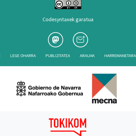
Codesyntaxek garatua
Z
LEGE OHARRA
PUBLIZITATEA
ARAUAK
HARREMANETAR