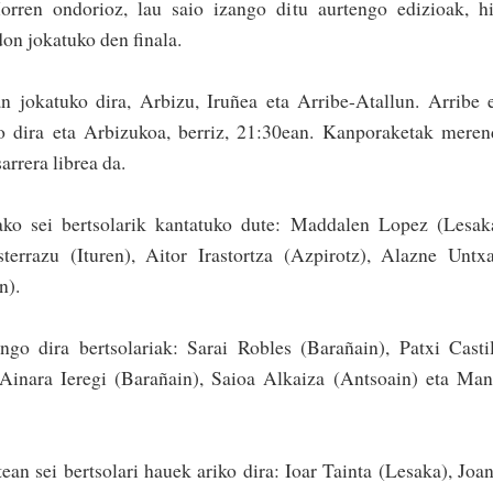
Horren ondorioz, lau saio izango ditu aurtengo edizioak, h
don jokatuko den finala.
n jokatuko dira, Arbizu, Iruñea eta Arribe-Atallun. Arribe 
o dira eta Arbizukoa, berriz, 21:30ean. Kanporaketak mere
arrera librea da.
ako sei bertsolarik kantatuko dute: Maddalen Lopez (Lesak
terrazu (Ituren), Aitor Irastor­tza (Azpirotz), Alazne Untx
n).
go dira bertsolariak: Sarai Ro­bles (Barañain), Patxi Casti
Ainara Ieregi (Barañain), Saioa Alkaiza (Antsoain) eta Ma
an sei bertsolari hauek ariko dira: Ioar Tainta (Lesaka), Joa