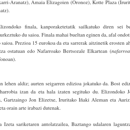
txa­rri-Aranatz), Amaia Elizagoien (Oronoz), Ko­tte Plaza (Iruri
atz).
zondoko finala, kanporaketetatik sailkatuko diren sei be
urkeztuko du saioa. Finala mahai bueltan eginen da, afal ondot
 saioa. Prezioa 15 eurokoa da eta sarrerak ai­tzinetik erosten a
ntza ostatuan edo Nafarroako Bertsozale Elkartean (
nafarro
fonoan).
en lehen aldiz; aurten seigarren edizioa jokatuko da. Bost edi
 harrobia izan da eta hala izaten segituko du. Elizondoko 
, Gartzaingo Jon Elizetxe, Iruritako Iñaki Aleman eta Auri
ta orain arte irabazi dutenak.
 Izeta sariketaren antolatzailea, Baztango udalaren laguntz