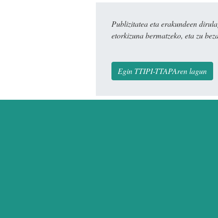
Publizitatea eta erakundeen dir
etorkizuna bermatzeko, eta zu bez
Egin TTIPI-TTAPAren lagun