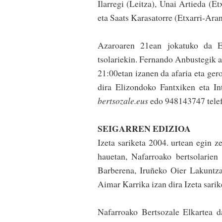
Ilarregi (Lei­tza), Unai Artieda (E
eta Saats Karasatorre (Etxa­rri-Aran
Azaroaren 21ean jokatuko da Eli
tsolariekin. Fernando Anbustegik a
21:00etan izanen da afaria eta gero
dira Elizondoko Fantxi­ken eta I
bertsozale.eus
edo 948143747 tele
SEIGARREN EDIZIOA
Izeta sariketa 2004. urtean egin z
hauetan, Nafarroako bertsolarien
Barberena, Iruñeko Oier Lakuntza
Aimar Karrika izan dira Izeta sarike
Nafarroako Bertsozale Elkartea da