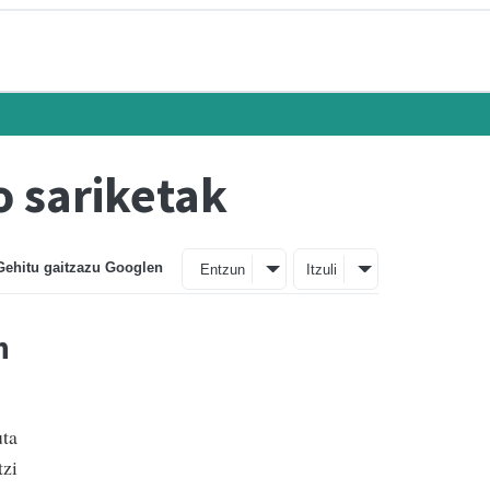
o sariketak
Gehitu gaitzazu Googlen
Entzun
Itzuli
n
uta
tzi