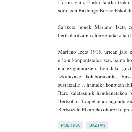
Horrez gain, Eusko Jaurlaritzako
sortu zen Baztango Bertso Eskolak 
Sariketa honek Mariano Izeta ze
bertsolaritzaren alde egindako lan 
Mariano Izeta 1915. urtean jaio z
erloju-konpon­tzailea zen, baina ho
eta ezagutarazten. Egindako guzt
Izkuntzako kolaboratzaile, Eus
sustatzaile… hamaika kontutan ibili
Bere zaletasunik handienetakoa b
Bertsolari Txapelketan lagundu eta
Bertsozale Elkarteko ohorezko pres
POLITIKA
BAZTAN