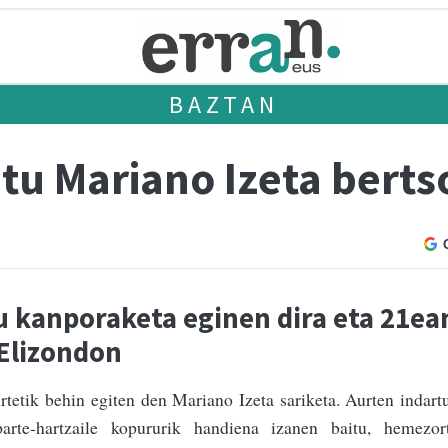
BAZTAN
itu Mariano Izeta berts
u kanporaketa eginen dira eta 21ea
 Elizondon
urtetik behin egiten den Mariano Izeta sariketa. Aurten indart
parte-hartzaile kopururik handiena izanen baitu, hemezor