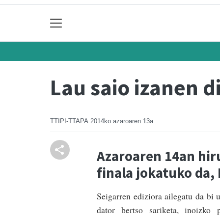
Lau saio izanen d
TTIPI-TTAPA
2014ko azaroaren 13a
Azaroaren 14an hir
finala jokatuko da,
Seigarren ediziora ailegatu da bi 
dator bertso sariketa, inoizko 