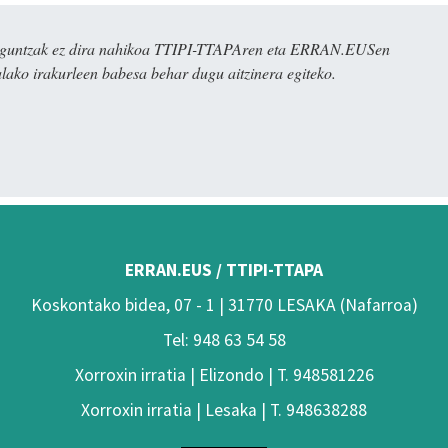
ulaguntzak ez dira nahikoa TTIPI-TTAPAren eta ERRAN.EUSen
alako irakurleen babesa behar dugu aitzinera egiteko.
ERRAN.EUS / TTIPI-TTAPA
Koskontako bidea, 07 - 1 | 31770 LESAKA (Nafarroa)
Tel: 948 63 54 58
Xorroxin irratia | Elizondo | T. 948581226
Xorroxin irratia | Lesaka | T. 948638288