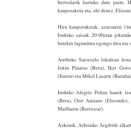
bertsolarik hartuko dute parte. 
kanporaketa eta, ohi denez, Elizon
Hiru kanporaketak, azaroaren 14a
Iruñeko saioak 20:00etan jokatuk
batekin lagunduta egongo dira eta s
Arribeko Satorzulo lokalean hon
Jokin Pinatxo (Bera), Iker Goros
(Ituren) eta Mikel Lasarte (Barañai
Iruñeko Alegria Peñan hauek izan
(Bera), Oier Amiano (Elizondo), 
Mailharin (Berriozar).
Azkenik, Arbizuko Argibide elkarte