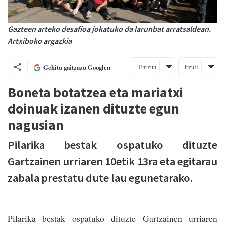
Gazteen arteko desafioa jokatuko da larunbat arratsaldean.
Artxiboko argazkia
Entzun
Itzuli
Gehitu gaitzazu Googlen
Boneta botatzea eta mariatxi
doinuak izanen dituzte egun
nagusian
Pilarika bestak ospatuko dituzte
Gartzainen urriaren 10etik 13ra eta egitarau
zabala prestatu dute lau egunetarako.
Pilarika bestak ospatuko dituzte Gartzainen urriaren