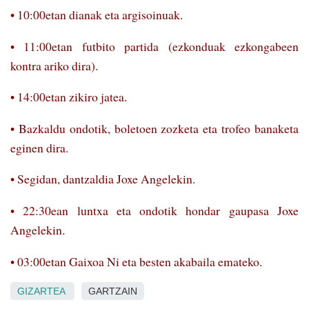
• 10:00etan dianak eta argisoinuak.
• 11:00etan futbito partida (ezkonduak ezkongabeen
kontra ariko dira).
• 14:00etan zikiro jatea.
• Bazkaldu ondotik, boletoen zozketa eta trofeo banaketa
eginen dira.
• Segidan, dan­tzaldia Joxe Angelekin.
• 22:30ean luntxa eta ondotik hondar gaupasa Joxe
Angelekin.
• 03:00etan Gaixoa Ni eta besten akabaila emateko.
GIZARTEA
GARTZAIN