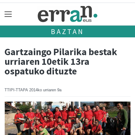
BAZTAN
Gartzaingo Pilarika bestak
urriaren 10etik 13ra
ospatuko dituzte
TTIPI-TTAPA
2014ko urriaren 9a