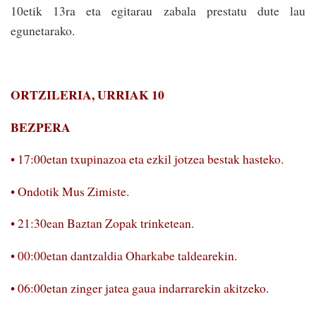
10etik 13ra eta egitarau zabala prestatu dute lau
egunetarako.
ORTZILERIA, URRIAK 10
BEZPERA
• 17:00etan txupinazoa eta ezkil jotzea bestak hasteko.
• Ondotik Mus Zimiste.
• 21:30ean Baztan Zopak trinketean.
• 00:00etan dantzaldia Oharkabe taldearekin.
• 06:00etan zinger jatea gaua indarrarekin akitzeko.