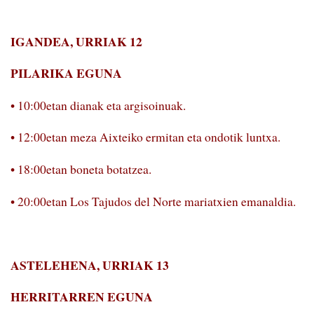
IGANDEA, URRIAK 12
PILARIKA EGUNA
• 10:00etan dianak eta argisoinuak.
• 12:00etan meza Aixteiko ermitan eta ondotik lun­txa.
• 18:00etan boneta botatzea.
• 20:00etan Los Tajudos del Norte mariatxien emanaldia.
ASTELEHENA, URRIAK 13
HERRITARREN EGUNA