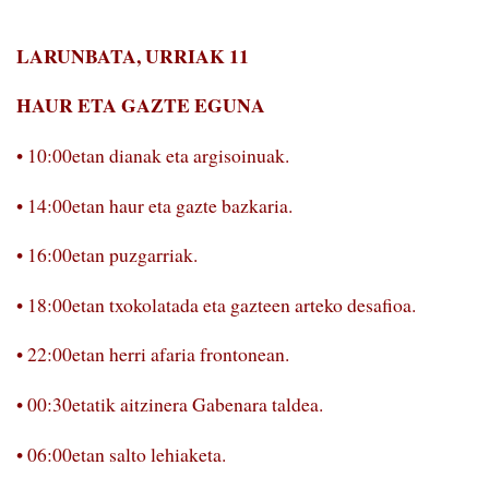
LARUNBATA, URRIAK 11
HAUR ETA GAZTE EGUNA
• 10:00etan dianak eta argisoinuak.
• 14:00etan haur eta gazte bazkaria.
• 16:00etan puzgarriak.
• 18:00etan txokolatada eta gazteen arteko desafioa.
• 22:00etan herri afaria frontonean.
• 00:30etatik aitzinera Gabenara taldea.
• 06:00etan salto lehiaketa.