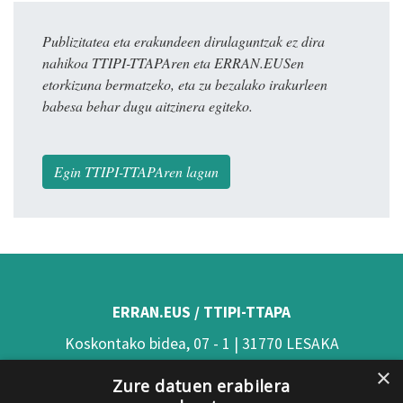
Publizitatea eta erakundeen dirulaguntzak ez dira
nahikoa TTIPI-TTAPAren eta ERRAN.EUSen
etorkizuna bermatzeko, eta zu bezalako irakurleen
babesa behar dugu aitzinera egiteko.
Egin TTIPI-TTAPAren lagun
ERRAN.EUS / TTIPI-TTAPA
Koskontako bidea, 07 - 1 | 31770 LESAKA
×
(Nafarroa)
Zure datuen erabilera