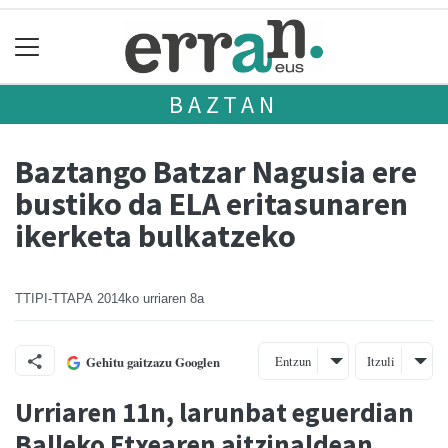
BAZTAN
Baztango Batzar Nagusia ere
bustiko da ELA eritasunaren
ikerketa bulkatzeko
TTIPI-TTAPA
2014ko urriaren 8a
Entzun
Itzuli
Gehitu gaitzazu Googlen
Urriaren 11n, larunbat eguerdian
Balleko Etxearen aitzinaldean