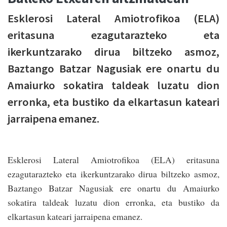
Esklerosi Lateral Amiotrofikoa (ELA)
eritasuna ezagutarazteko eta
ikerkuntzarako dirua biltzeko asmoz,
Baztango Batzar Nagusiak ere onartu du
Amaiurko sokatira taldeak luzatu dion
erronka, eta bustiko da elkartasun kateari
jarraipena emanez.
Esklerosi Lateral Amiotrofikoa (ELA) eritasuna
ezagutarazteko eta ikerkuntzarako dirua biltzeko asmoz,
Baztango Batzar Nagusiak ere onartu du Amaiurko
sokatira taldeak luzatu dion erronka, eta bustiko da
elkartasun kateari jarraipena emanez.