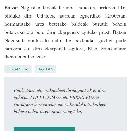
Batzar Nagusiko kideak larunbat honetan, urriaren 11n,
bilduko dira Udaletxe aurrean eguerdiko 12:00etan,
hormatutako urez betetako baldeak burutik beheiti
botatzeko eta bere diru ekarpenak egiteko prest. Batzar
Nagusiak gonbidatu nahi die baztandar guztiei parte
hartzera eta diru ekarpenak egitera, ELA eritasunaren
ikerketa bultzatzeko.
GIZARTEA
BAZTAN
Publizitatea eta erakundeen dirulaguntzak ez dira
nahikoa TTIPI-TTAPAren eta ERRAN.EUSen
etorkizuna bermatzeko, eta zu bezalako irakurleen
babesa behar dugu aitzinera egiteko.