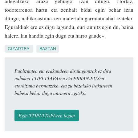
ailegatzeko arazo gehiago izan ditugu. Hortaz,
todoterrenoa hartu eta zenbait bidai egin behar izan
ditugu, nahiko astuna zen materiala garraiatu ahal izateko.
Eguraldiak ere ez digu lagundu, euri aunitz egin du, baina
halere, lan handia egin dugu eta harro gaude».
GIZARTEA
BAZTAN
Publizitatea eta erakundeen dirulaguntzak ez dira
nahikoa TTIPI-TTAPAren eta ERRAN.EUSen
etorkizuna bermatzeko, eta zu bezalako irakurleen
babesa behar dugu aitzinera egiteko.
Egin TTIPI-TTAPAren lagun