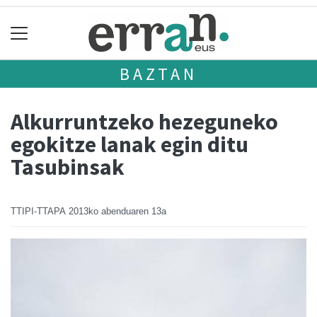
BAZTAN
Alkurruntzeko hezeguneko
egokitze lanak egin ditu
Tasubinsak
TTIPI-TTAPA
2013ko abenduaren 13a