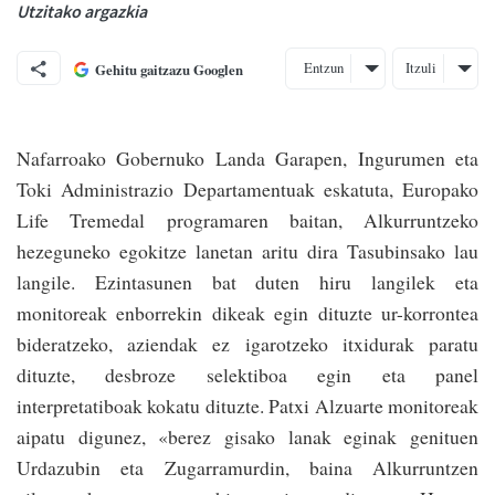
Utzitako argazkia
Entzun
Itzuli
Gehitu gaitzazu Googlen
Nafarroako Gobernuko Landa Garapen, Ingurumen eta
Toki Administrazio Departamentuak eskatuta, Europako
Life Tremedal programaren baitan, Alkurruntzeko
hezeguneko egokitze lanetan aritu dira Tasubinsako lau
langile. Ezintasunen bat duten hiru langilek eta
monitoreak enborrekin dikeak egin dituzte ur-korrontea
bideratzeko, aziendak ez igarotzeko itxidurak paratu
dituzte, desbroze selektiboa egin eta panel
interpretatiboak kokatu dituzte. Patxi Alzuarte monitoreak
aipatu digunez, «berez gisako lanak eginak genituen
Urdazubin eta Zuga­rramurdin, baina Alkurruntzen