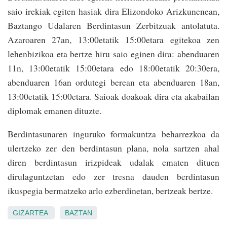
saio irekiak egiten hasiak dira Elizondoko Arizkunenean,
Baztango Udalaren Berdintasun Zerbitzuak antolatuta.
Azaroaren 27an, 13:00etatik 15:00etara egitekoa zen
lehenbizikoa eta ber­tze hiru saio eginen dira: abenduaren
11n, 13:00etatik 15:00etara edo 18:00etatik 20:30era,
abenduaren 16an ordutegi berean eta abenduaren 18an,
13:00etatik 15:00etara. Saioak doakoak dira eta akabailan
diplomak emanen dituzte.
Berdintasunaren inguruko formakuntza beha­rrezkoa da
ulertzeko zer den berdintasun plana, nola sartzen ahal
diren berdintasun irizpideak udalak ematen dituen
dirulaguntzetan edo zer tresna dauden berdintasun
ikuspegia bermatzeko arlo ezberdinetan, bertzeak bertze.
GIZARTEA
BAZTAN