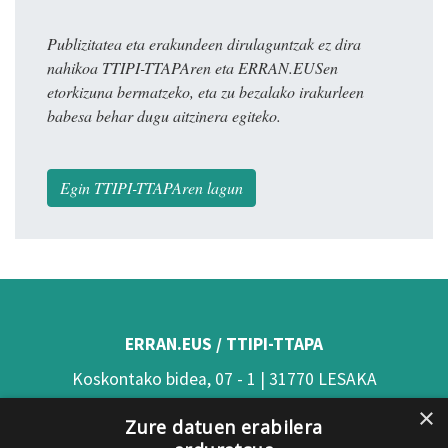
Publizitatea eta erakundeen dirulaguntzak ez dira
nahikoa TTIPI-TTAPAren eta ERRAN.EUSen
etorkizuna bermatzeko, eta zu bezalako irakurleen
babesa behar dugu aitzinera egiteko.
Egin TTIPI-TTAPAren lagun
ERRAN.EUS / TTIPI-TTAPA
Koskontako bidea, 07 - 1 | 31770 LESAKA
×
(Nafarroa)
Zure datuen erabilera