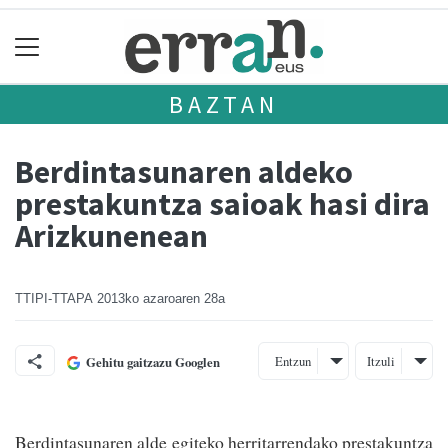
BAZTAN
Berdintasunaren aldeko
prestakuntza saioak hasi dira
Arizkunenean
TTIPI-TTAPA
2013ko azaroaren 28a
Entzun
Itzuli
Gehitu gaitzazu Googlen
Berdintasunaren alde egiteko herritarrendako prestakuntza