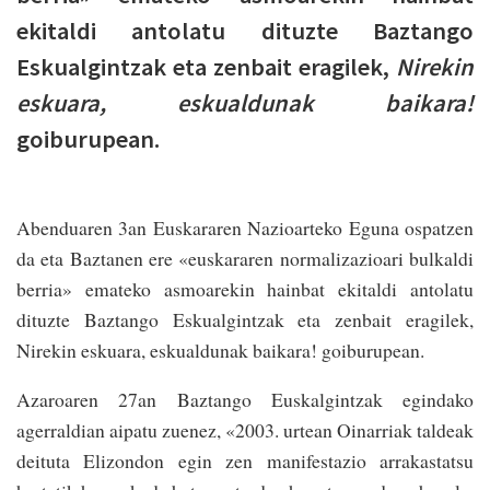
ekitaldi antolatu dituzte Baztango
Eskualgintzak eta zenbait eragilek,
Nirekin
eskuara, eskualdunak baikara!
goiburupean.
Abenduaren 3an Euskararen Nazioarteko Eguna ospatzen
da eta Baztanen ere «euskararen normalizazioari bulkaldi
berria» emateko asmoarekin hainbat ekitaldi antolatu
dituzte Baztango Eskualgintzak eta zenbait eragilek,
Nirekin eskuara, eskualdunak baikara! goiburupean.
Azaroaren 27an Baztango Euskalgintzak egindako
agerraldian aipatu zuenez, «2003. urtean Oinarriak taldeak
deituta Elizondon egin zen manifestazio arrakastatsu