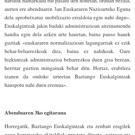
hartatik hamarkada bat pasatu den honetan, orduan bezala,
aurten ere abenduaren 3an Euskararen Nazioarteko Eguna
dela aprobetxatuz mobilizazio erraldoia egin nahi dugu».
Euskalgintzak jakin badaki administrazioan aitzinamendu
handia egin dela azken urte hauetan, baina pauso hauek
guztiak «euskararen normalizazioan lagungarriak ez ezik
behar-beharrezkoak dira, baina ez nahikoak. Gure
hizkuntzak administrazioa beharrezkoa duen gisa berean,
herritar guztien mingainak behar ditu. Hortaz, erabilera
izanen da ondoko urteetan Baztango Euskalgintzak
hauspotu nahi duen eremua».
Abenduaren 3ko egitaraua
Horregatik, Baztango Euskalgintzak eta zenbait eragilek
egun horretarako ekitaldiak prestatu dituzte, goizean eta