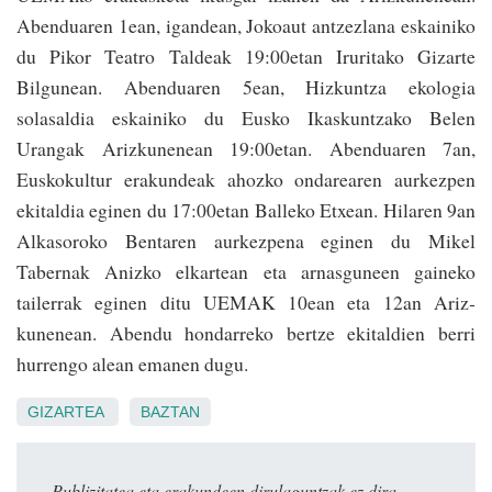
Abenduaren 1ean, igandean, Jokoaut antzezlana eskainiko
du Pikor Teatro Taldeak 19:00etan Iruritako Gizarte
Bilgunean. Abenduaren 5ean, Hizkuntza ekologia
solasaldia eskainiko du Eusko Ikaskuntzako Belen
Urangak Arizkunenean 19:00etan. Abenduaren 7an,
Euskokultur erakundeak ahozko ondarearen aurkezpen
ekitaldia eginen du 17:00etan Balleko Etxean. Hilaren 9an
Alkasoroko Bentaren aurkezpena eginen du Mikel
Tabernak Anizko elkartean eta arnasguneen gaineko
tailerrak eginen ditu UEMAK 10ean eta 12an Ariz­
kunenean. Abendu hondarreko bertze ekitaldien berri
hurrengo alean emanen dugu.
GIZARTEA
BAZTAN
Publizitatea eta erakundeen dirulaguntzak ez dira