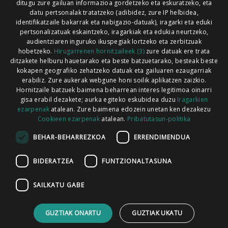
ditugu zure gailuan informazioa gordetzeko eta eskuratzeko, eta
Xorroxin irratia | Lesaka | T. 948638288
datu pertsonalak tratatzeko (adibidez, zure IP helbidea,
identifikatzaile bakarrak eta nabigazio-datuak), iragarki eta eduki
pertsonalizatuak eskaintzeko, iragarkiak eta edukia neurtzeko,
audientziaren inguruko ikuspegiak lortzeko eta zerbitzuak
hobetzeko.
Hirugarrenen hornitzaileek (3)
zure datuak ere trata
ditzakete helburu hauetarako eta beste batzuetarako, besteak beste
Codesyntaxek garatua
kokapen geografiko zehatzeko datuak eta gailuaren ezaugarriak
erabiliz. Zure aukerak webgune honi soilik aplikatzen zaizkio.
Hornitzaile batzuek baimena beharrean interes legitimoa oinarri
gisa erabil dezakete; aurka egiteko eskubidea duzu
Iragarkien
ezarpenak
atalean. Zure baimena edozein unetan ken dezakezu
Cookieen ezarpenak
atalean.
Pribatutasun-politika
HONI BURUZ
LEGE OHARRA
PUBLIZITATEA
BEHAR-BEHARREZKOA
ERRENDIMENDUA
ARAUAK
HARREMANETARAKO
RSS
BIDERATZEA
FUNTZIONALTASUNA
SAILKATU GABE
GUZTIAK ONARTU
GUZTIAK UKATU