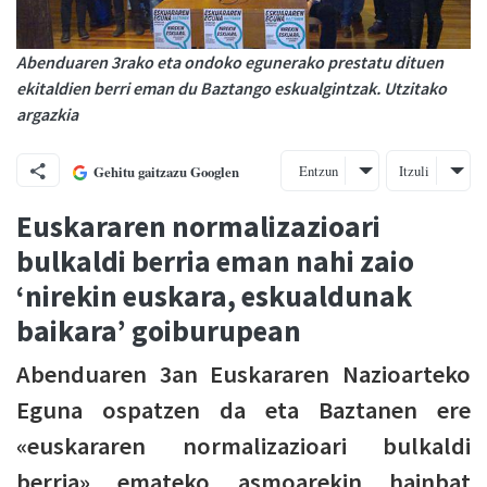
Abenduaren 3rako eta ondoko egunerako prestatu dituen
ekitaldien berri eman du Baztango eskualgintzak. Utzitako
argazkia
Entzun
Itzuli
Gehitu gaitzazu Googlen
Euskararen normalizazioari
bulkaldi berria eman nahi zaio
‘nirekin euskara, eskualdunak
baikara’ goiburupean
Abenduaren 3an Euskararen Nazioarteko
Eguna ospatzen da eta Baztanen ere
«euskararen normalizazioari bulkaldi
berria» emateko asmoarekin hainbat