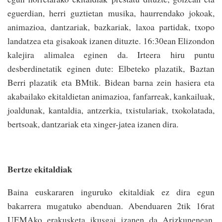
eguerdian, herri guztietan musika, haurrendako jokoak,
animazioa, dantzariak, bazkariak, laxoa partidak, txopo
landatzea eta gisakoak izanen dituzte. 16:30ean Elizondon
kalejira alimalea eginen da. Irteera hiru puntu
desberdinetatik eginen dute: Elbeteko plazatik, Baztan
Berri plazatik eta BMtik. Bidean barna zein hasiera eta
akabailako ekitaldietan animazioa, fanfarreak, kankailuak,
joaldunak, kantaldia, antzerkia, txistulariak, txokolatada,
bertsoak, dantzariak eta xinger-jatea izanen dira.
Bertze ekitaldiak
Baina euskararen inguruko ekitaldiak ez dira egun
bakarrera mugatuko abenduan. Abenduaren 2tik 16rat
UEMAko erakusketa ikusgai izanen da Arizkunenean.