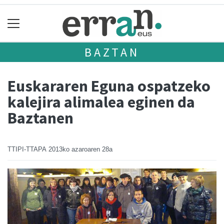
BAZTAN
Euskararen Eguna ospatzeko
kalejira alimalea eginen da
Baztanen
TTIPI-TTAPA
2013ko azaroaren 28a