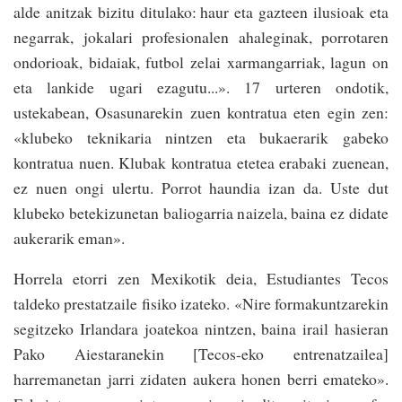
alde an­i­tzak­ bizitu ditulako­: haur eta gazteen ilusioak­ eta
nega­rrak, jokalari profesionalen ahaleginak, po­rro­ta­ren
ondo­rioak, bidaiak, futbol zelai xar­man­ga­rriak, lagun on
eta lankide­ ugari ezagutu...». 17 urte­ren ondotik,
ustekabean, Osa­sunarekin zuen kontratua eten egin zen:
«klubeko teknikaria nintzen eta bukaerarik gabeko
kontratua nuen. Klubak kontratua ete­tea erabaki­ zuenean,
ez nuen­ ongi ulertu. Po­rrot haun­dia izan da. Uste ­dut
klubeko betekizunetan balioga­rria naize­la, baina ez didate
aukera­rik eman».
Horrela etorri zen Me­xi­ko­tik deia, Estudiantes Tecos
taldeko prestatzaile fisiko izateko. «Nire formakuntzarekin
segitzeko Irlan­dara joatekoa nin­tzen, baina irail­ hasieran
Pako Aiesta­ranekin [Tecos-eko en­­tre­natzailea]
harremanetan jarri zidaten aukera­ ho­nen berri emateko».