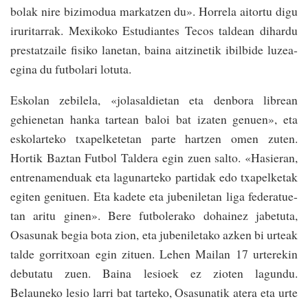
bolak nire bizi­modua marka­tzen­ du». Horrela aitortu digu
iruritarrak. Me­xi­ko­ko Es­tudiantes Tecos taldean dihardu
pres­ta­tzai­le fisiko lanetan, baina aitzinetik ibilbide luzea­
egina du futbo­lari lotuta.
Eskolan zebilela, «jolasaldietan eta denbora­ librean
gehienetan hanka­ tartean baloi bat izaten genuen», eta
eskolarteko­ txapelke­tetan parte har­tzen­ omen zuten.
Hortik Baz­tan Futbol Taldera­ egin zuen salto. «Hasieran,
entrenamenduak eta lagunarteko partidak edo txapelketak
egiten genituen. Eta kadete eta jube­niletan liga fede­ra­tue­
tan aritu ginen». Bere futbole­rako dohainez jabetuta,
Osasunak begia bota zion, eta jubeniletako az­ken bi urteak
talde go­rri­txoan egin zituen. Lehen Mailan 17 urterekin
debu­tatu zuen. Baina le­sioek ez zioten lagundu.
Belauneko lesio larri­ bat tarteko, Osasunatik­ atera eta urte