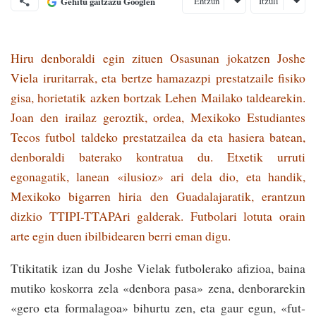
Entzun
Itzuli
Gehitu gaitzazu Googlen
Hiru denboraldi egin zituen Osasunan joka­tzen Joshe
Viela iruritarrak, eta bertze hamazazpi prestatzaile fisiko
gisa, horietatik azken bortzak Lehen Mailako taldearekin.
Joan den irailaz geroztik, ordea, Mexikoko Estudiantes
Tecos futbol taldeko prestatzailea da eta ha­siera batean,
denboraldi baterako kontratua du. Etxetik urruti
egonagatik, lanean «ilusioz» ari dela dio, eta handik,
Mexikoko bigarren hiria den Guadalajaratik, erantzun
dizkio TTIPI-TTAPAri galderak. Futbolari lotuta orain
arte egin duen ibilbidearen berri eman digu.
Ttikitatik izan du Jo­she Vielak futbolerako afizioa, baina
mutiko kosko­rra zela «denbora pasa» zena, denborarekin
«gero eta for­malagoa» bihurtu zen, eta gaur egun, «fut­