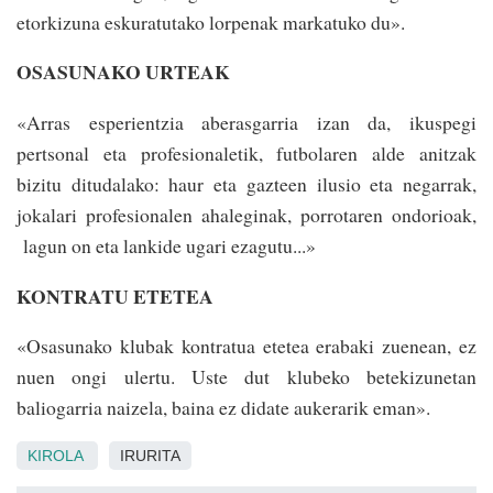
etorkizuna­ es­kuratutako lorpenak mar­ka­tuko du».
OSASUNAKO URTEAK
«Arras esperientzia aberasgarria izan da, ikuspegi
pertsonal eta profesionaletik, futbolaren alde ani­tzak
bizitu ditudalako: haur eta gazteen ilusio eta ne­garrak,
jokalari profesionalen ahaleginak, porrotaren ondorioak,
lagun on eta lankide ugari ezagutu...»
KONTRATU ETETEA
«Osasunako klubak kontratua etetea erabaki zuenean, ez
nuen ongi ulertu. Uste dut klubeko betekizunetan
baliogarria naizela, baina ez didate ­aukerarik eman».
KIROLA
IRURITA