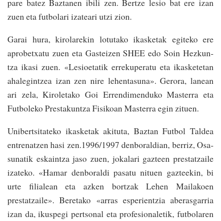
pare batez Baztanen ibili zen. Ber­­tze lesio bat ere izan
zuen­ eta futbolari izateari utzi zion.
Garai hura, kirolarekin lotutako ikasketak egiteko ere
aprobetxatu zuen eta Gasteizen SHEE edo Soin­ Hezkun­
tza ikasi zuen. «Lesioeta­tik errekupe­ra­tu eta ikas­­ketetan
ahalegintzea izan zen nire lehentasuna». Ge­rora, lanean
ari zela, Kiroletako Goi Errendimenduko Mas­­terra eta
Futbo­leko Prestakun­tza Fisikoan Masterra egin zituen.
Unibertsitateko ikas­ke­tak akituta, Baztan Futbol Taldea
en­trena­tzen hasi zen.1996/1997 denboraldian, berriz, Osa­
su­na­tik eskaintza jaso zuen­, jokalari gazteen presta­tzai­­le
izateko. «Hamar den­­boraldi pasatu nituen­ gazteekin, bi
urte­ filialean­ eta az­ken bor­tzak Lehen Mai­lakoe­n
prestatzaile». Beretako «arras­ es­­­perien­tzia abe­rasga­rria
izan da, ikuspegi per­tso­nal eta pro­fe­sionale­tik, futbolaren