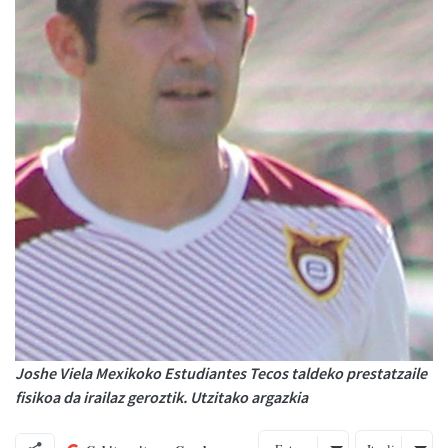
Joshe Viela Mexikoko Estudiantes Tecos taldeko prestatzaile
fisikoa da irailaz geroztik. Utzitako argazkia