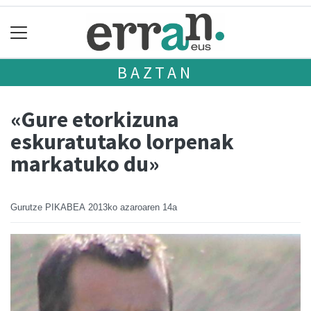
BAZTAN
«Gure etorkizuna
eskuratutako lorpenak
markatuko du»
Gurutze PIKABEA
2013ko azaroaren 14a