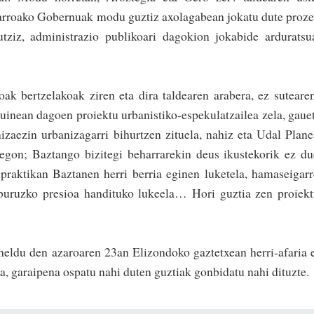
arroako Gobernuak modu guztiz axolagabean jokatu dute proz
a u­tziz, administrazio publikoari dagokion jokabide arduratsu
ak ber­tzelakoak ziren eta dira taldearen arabera, ez suteare
inean dagoen proiektu urbanistiko-espekulatzailea zela, gaue
izaezin urbanizagarri bihurtzen zituela, nahiz eta Udal Plan
 egon; Baztango bizitegi beharrarekin deus ikustekorik ez d
 praktikan Baztanen herri berria eginen luketela, hamaseigar
i buruzko presioa handituko lukeela… Hori guztia zen proiek
heldu den azaroaren 23an Elizondoko gaztetxean herri-afaria 
ara, garaipena ospatu nahi duten guztiak gonbidatu nahi dituzte.