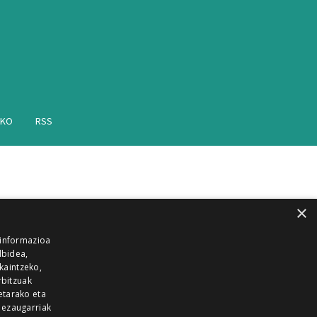
AKO
RSS
×
 informazioa
lbidea,
skaintzeko,
rbitzuak
etarako eta
 ezaugarriak