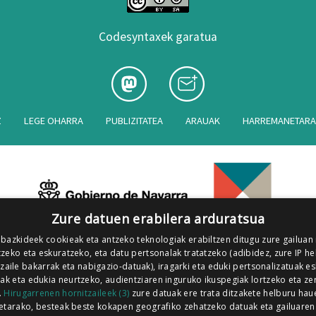
Codesyntaxek garatua
Z
LEGE OHARRA
PUBLIZITATEA
ARAUAK
HARREMANETAR
Zure datuen erabilera arduratsua
 bazkideek cookieak eta antzeko teknologiak erabiltzen ditugu zure gailuan
zeko eta eskuratzeko, eta datu pertsonalak tratatzeko (adibidez, zure IP he
tzaile bakarrak eta nabigazio-datuak), iragarki eta eduki pertsonalizatuak e
iak eta edukia neurtzeko, audientziaren inguruko ikuspegiak lortzeko eta ze
.
Hirugarrenen hornitzaileek (3)
zure datuak ere trata ditzakete helburu hau
etarako, besteak beste kokapen geografiko zehatzeko datuak eta gailuaren