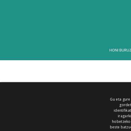
HONI BURU
Gu eta gure
gordet
identifika
iragark
hobetzeko
beste batzu