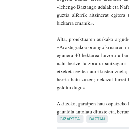
«lehengo Baztango udalak eta Naf
guztia alfe­rrik aitzinerat egiter
bizka­rra emanik».
Alta, proiektuaren aurkako argudio
«Aroztegiakoa oraingo krisiaren mu
egunera 40 hektarea lurzoru urban
nahi bertze lurzoru urbanizagarri
etxeketa egitea aurrikusten zuela;
he­rria hain zuzen; nekazal lurre
gelditu dugu».
Akitzeko, garaipen hau ospatzeko 
gaualdia antolatu dituzte eta, bert
GIZARTEA
BAZTAN