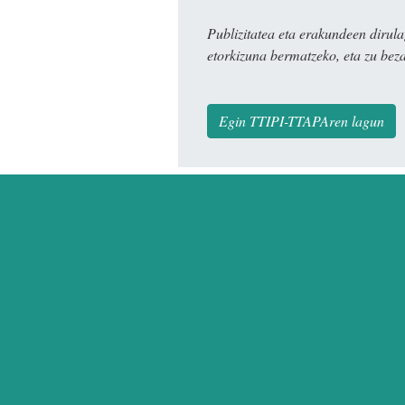
Publizitatea eta erakundeen dir
etorkizuna bermatzeko, eta zu bez
Egin TTIPI-TTAPAren lagun