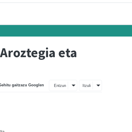
 Aroztegia eta
Gehitu gaitzazu Googlen
Entzun
Itzuli
la»