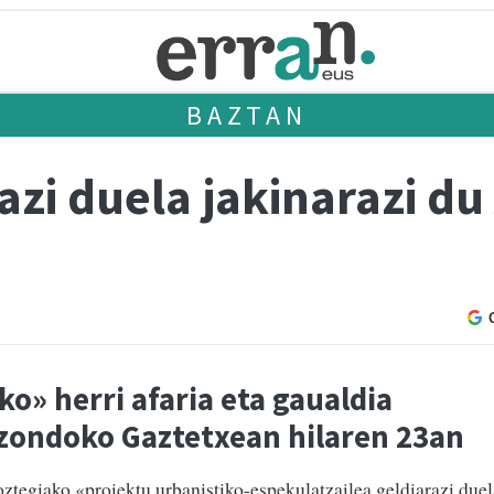
BAZTAN
azi duela jakinarazi du
o» herri afaria eta gaualdia
izondoko Gaztetxean hilaren 23an
oztegiako «proiektu urbanistiko-espekulatzailea geldiarazi due