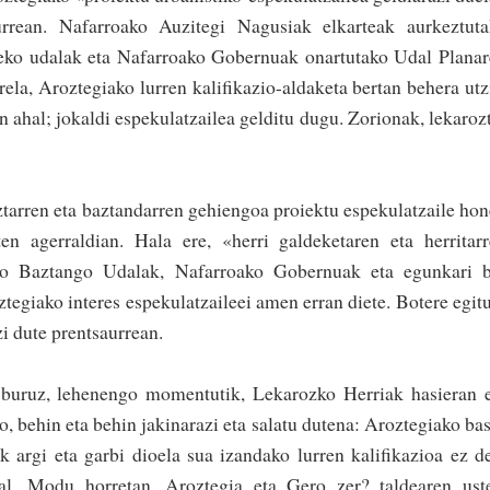
aurrean. Nafarroako Auzitegi Nagusiak elkarteak aurkeztut
ineko udalak eta Nafarroako Gobernuak onartutako Udal Plana
rela, Aroztegiako lurren kalifikazio-aldaketa bertan behera utz
 ahal; jokaldi espekulatzailea gelditu dugu. Zorionak, lekaroz
arren eta baztandarren gehiengoa proiektu espekulatzaile ho
en agerraldian. Hala ere, «herri galdeketaren eta herritar
ngo Baztango Udalak, Nafarroako Gobernuak eta egunkari b
tegiako interes espekulatzaileei amen erran diete. Botere egit
zi dute prentsaurrean.
i buruz, lehenengo momentutik, Lekarozko Herriak hasieran 
o, behin eta behin jakinarazi eta salatu dutena: Aroztegiako ba
k argi eta garbi dioela sua izandako lu­rren kalifikazioa ez d
al. Modu horretan, Aroztegia eta Gero zer? taldearen ust