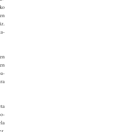
ako
ren
iz.
ta­
nen
ren
a­
ura
eta
so-
ela
ez,