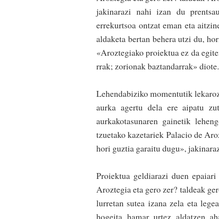
jakinarazi nahi izan du pren­ts
errekur­tsoa ontzat eman eta aitz
aldaketa bertan behera utzi du, hor
«Aroztegiako proiektua ez da egiten
rrak; zorionak baztandarrak» diote.
Lehendabiziko momentutik lekarozt
aurka agertu dela ere aipatu zut
aurkakotasunaren gainetik lehe
tzuetako kazetariek Palacio de Aroz
hori guztia garaitu dugu», jakinara
Proiektua geldiarazi duen epaiar
Aroztegia eta gero zer? taldeak ger
lurretan sutea izana zela eta legea
hogeita hamar urtez aldatzen ah