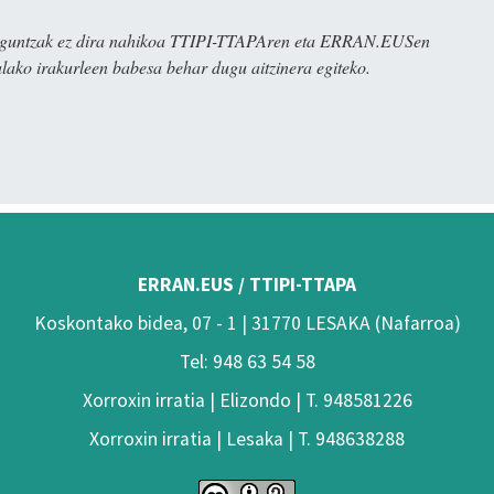
ulaguntzak ez dira nahikoa TTIPI-TTAPAren eta ERRAN.EUSen
alako irakurleen babesa behar dugu aitzinera egiteko.
ERRAN.EUS / TTIPI-TTAPA
Koskontako bidea, 07 - 1 | 31770 LESAKA (Nafarroa)
Tel: 948 63 54 58
Xorroxin irratia | Elizondo | T. 948581226
Xorroxin irratia | Lesaka | T. 948638288