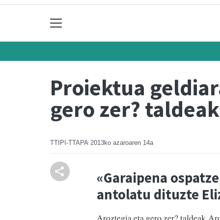
Proiektua geldiar
gero zer? taldeak
TTIPI-TTAPA
2013ko azaroaren 14a
«Garaipena ospatzek
antolatu dituzte El
Aroztegia eta gero zer? taldeak Ar