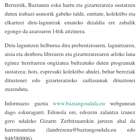
Bertzetik, Baztanen esku hartu eta gizarteratzea sustatzen
duten irabazi-asmorik gabeko talde, entitate, kolektibo eta
elkarteei diru-laguntzak emateko deialdia ere zabalik
egongo da azaroaren 14tik aitzinera.
Diru-laguntzen helburua dira prebentzioaren, laguntzaren,
aisia eta denbora librearen eta gizarteratzearen arloko lana
eginez herritarren ongizatea bultzatuko duten programak
sustatzea; hots, espresuki kolektibo ahulei, behar bereziak
dituztenei edo gizarteratzeko zailtasunak dituztenei
zuzenduta.
Informazio guztia
www.baztangoudala.eu
webgunean
dago eskuragarri. Edonola ere, edozein zalantza izanez
gero udaleko Gizarte Zerbitzuarekin jartzen ahal da
harremanetan (landresena@baztangoudala.eu edo
948580006).