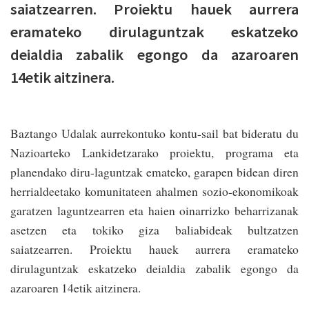
saiatzearren. Proiektu hauek aurrera
eramateko dirulaguntzak eskatzeko
deialdia zabalik egongo da azaroaren
14etik aitzinera.
Baztango Udalak aurrekontuko kontu-sail bat bideratu du
Nazioarteko Lankidetzarako proiektu, programa eta
planendako diru-laguntzak emateko, garapen bidean diren
herrialdeetako komunitateen ahalmen sozio-ekonomikoak
garatzen laguntzearren eta haien oinarrizko beharrizanak
asetzen eta tokiko giza baliabideak bultzatzen
saiatzearren. Proiektu hauek aurrera eramateko
dirulaguntzak eskatzeko deialdia zabalik egongo da
azaroaren 14etik aitzinera.