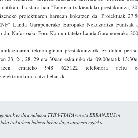
matikan. Ikastaro hau "Enpresa txikiendako prestakuntza, 2
zeneko proiektuaren barnean kokatzen da. Proiektuak 27.5
ENF" Landa Garapenerako Europako Nekazaritza Funtsak e
o du, Nafa­rroako Foru Komunitateko Landa Garapenerako 20
unikazioaren teknologietan prestakuntzarik ez duten perts
ren 23, 24, 28, 29 eta 30ean eskainiko da, 09:00etatik 13:30e
 izen emateko 948 625122 telefonora deitu e
elektronikora idatzi behar da.
ulaguntzak ez dira nahikoa TTIPI-TTAPAren eta ERRAN.EUSen
alako irakurleen babesa behar dugu aitzinera egiteko.