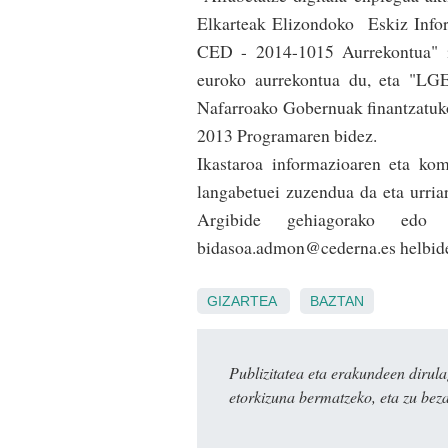
Elkarteak Elizondoko Eskiz Infor
CED - 2014-1015 Aurrekontua" i
euroko aurrekontua du, eta "LG
Nafarroako Gobernuak finantzatuk
2013 Programaren bidez.
Ikastaroa informazioaren eta kom
langabetuei zuzendua da eta urria­
Argibide gehiagorako edo
bidasoa.admon@cederna.es helbide 
GIZARTEA
BAZTAN
Publizitatea eta erakundeen dir
etorkizuna bermatzeko, eta zu bez