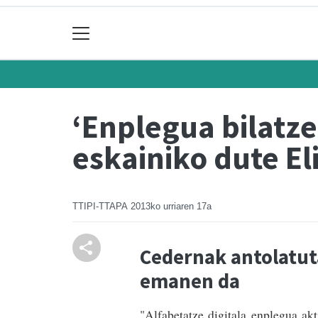
‘Enplegua bilatze
eskainiko dute E
TTIPI-TTAPA
2013ko urriaren 17a
Cedernak antolatut
emanen da
"Alfabetatze digitala enplegua akt