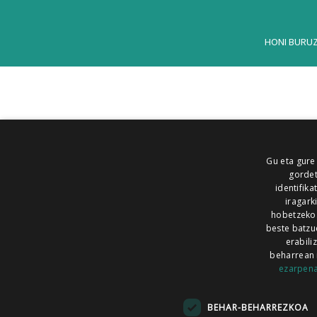
HONI BURU
Gu eta gure
gordet
identifika
iragark
hobetzeko
beste batzu
erabili
beharrean 
ezarpen
AIARALDEA
AIKOR
AIURRI
ALEA
BEGITU
ERRAN
EUSKALERRIA IRRA
BEHAR-BEHARREZKOA
KRONIKA
MAILOPE
NOAUA
O