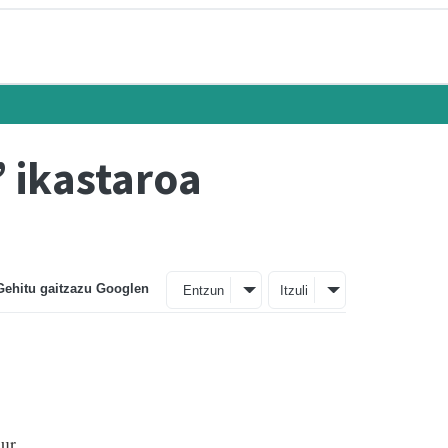
’ ikastaroa
Gehitu gaitzazu Googlen
Entzun
Itzuli
lur