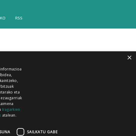
AKO
RSS
×
 informazioa
lbidea,
skaintzeko,
rbitzuak
etarako eta
 ezaugarriak
 baimena
zu
Iragarkien
k
atalean.
EITIA GUKA
AZKOITIA GUKA
BARRENA
GUKA
GUKA TELEBISTA
HIRUKA
SUNA
SAILKATU GABE
Z GUKA
ZUMAIA GUKA
28 KANALA