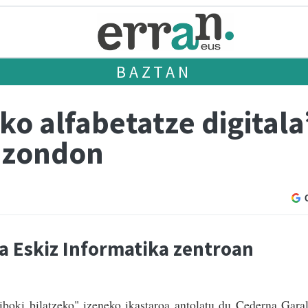
BAZTAN
ko alfabetatze digitala
lizondon
a Eskiz Informatika zentroan
iboki bila­tzeko" izeneko ikastaroa antolatu du Cederna Gara