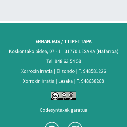
ERRAN.EUS / TTIPI-TTAPA
Koskontako bidea, 07 - 1 | 31770 LESAKA (Nafarroa)
Tel: 948 63 54 58
Xorroxin irratia | Elizondo | T. 948581226
Xorroxin irratia | Lesaka | T. 948638288
Codesyntaxek garatua