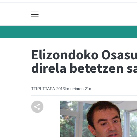
Elizondoko Osasu
direla betetzen s
TTIPI-TTAPA
2013ko urriaren 21a