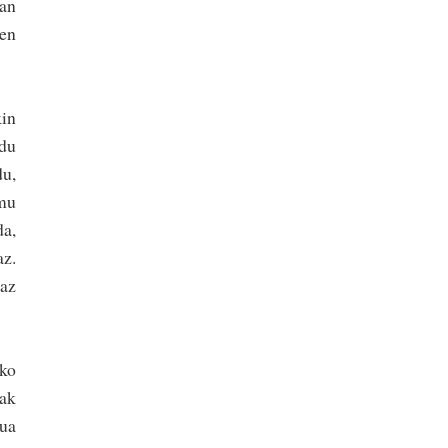
lan
ten
in
 du
du,
mu
da,
az.
raz
ko
oak
zua