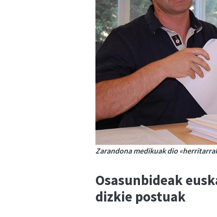
Zarandona medikuak dio «herritarrak
Osasunbideak euska
dizkie postuak