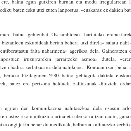
 ere, baina egun gutxiren buruan eta modu irregularrean 
ediku baten esku utzi zuten lanpostua, «euskaraz ez dakien ba
eman, baina gehienbat Osasunbideak hartutako erabakiarek
 biztanleen eskubideak bertan behera utzi direla» salatu nahi
entiberatasun falta nabarmena» agerikoa dela. Gaineratzen 
anpostuen iruzu­rrarekin jarraitzeko asmoa» dutela, «ere
rtzen badira zerbitzua ez dela nahikoa». Kontuan izan behar 
i, bertako bizilagunen %80 baino gehiagok dakiela euskar
rek, batez ere pertsona helduek, zailtasunak dituztela erda
n egiten den komunikazioa nahitaezkoa dela osasun arlo
ren ustez «komunikazioa arina eta ulerkorra izan dadin, gaix
za ongi jakin behar du medikuak, helburua kalitatezko zerbi­t