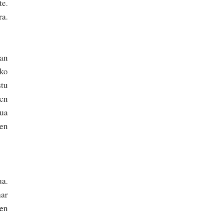
te.
a.
ean
ako
stu
oen
tua
ren
a.
har
uen