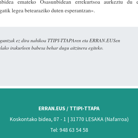
tenbidea emateko Osasunbidean erre­kurtsoa aurkeztu du e
gatik legea betearaziko duten esperantzan».
ulaguntzak ez dira nahikoa TTIPI-TTAPAren eta ERRAN.EUSen
alako irakurleen babesa behar dugu aitzinera egiteko.
ERRAN.EUS / TTIPI-TTAPA
Koskontako bidea, 07 - 1 | 31770 LESAKA (Nafarroa)
Tel: 948 63 54 58