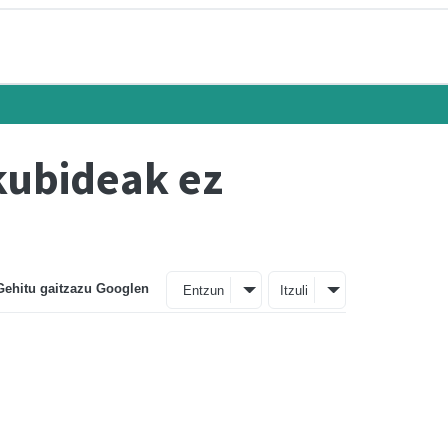
kubideak ez
Gehitu gaitzazu Googlen
Entzun
Itzuli