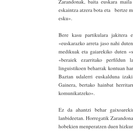
Zarandonak, baita euskara maila
eskaintza atzera bota eta bertze m
esku».
Bere kasu partikulara jakitera 
«euskarazko arreta jaso nahi duten
medikuak eta gaiarekiko duten «s
«beraiek ezarritako perfildun l
linguistikoen beharrak kontuan ha
Baztan udalerri euskalduna izak
Gainera, bertako hainbat herritar
komunikatzeko».
Ez da ahantzi behar gaixoareki
lanbideetan. Horregatik Zarandona
hobekien menpera­tzen duen hizkunt