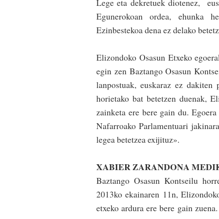
Lege eta dekretuek diotenez, eus
Egunerokoan ordea, ehunka herr
Ezinbestekoa dena ez delako bete­t
Elizondoko Osasun Etxeko egoerak 
egin zen Baz­tango Osasun Kon­ts
lanpostuak, euskaraz ez dakiten 
horietako bat bete­tzen duenak, E
zainketa ere bere gain du. Egoera «
Nafa­rroako Parlamentuari jakinara
legea betetzea exiji­tuz».
XABIER ZARANDONA MEDI
Baztango Osasun Kontseilu horr
2013ko ekainaren 11n, Elizondoko
etxeko ardura ere bere gain zuena.