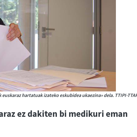
 euskaraz hartatuak izateko eskubidea ukaezina» dela. TTIPI-TTA
raz ez dakiten bi medikuri eman