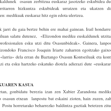
kaldunek osasun zerbitzua euskaraz jasotzeko eskubidea du
ita­rren hizkuntza eskubideak urratzen eta uka­tzen dir
zen: medikuak euskaraz hitz egin edota ulertzea.
jarri du gaia bertze behin ere mahai gainean. Irail hondarr
eiluan salatu dutenez, «Elizondon mediku euskaldunek ­utzit
profesionalen esku utzi ditu Osasunbideak». Gainera, lanpo
lizondoko Francisco Joaquin Iriarte zaharren egoitzako gaix
la­rria»­ dela erran du Baz­tango Osasun Kon­tsei­luak eta kon
zi eta esku har­tzeko eskatuko diotela adierazi dute «euskara
KUAREN KASUA
etan, gonbidatu berezia izan zen Xabier Zarandona mediku
 osasun etxean lanpostu bat eskaini zioten, hain zuzen, za
 Postu horretarako beharrezko baldintza guztiak betetzen zit