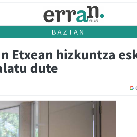
BAZTAN
n Etxean hizkuntza es
alatu dute