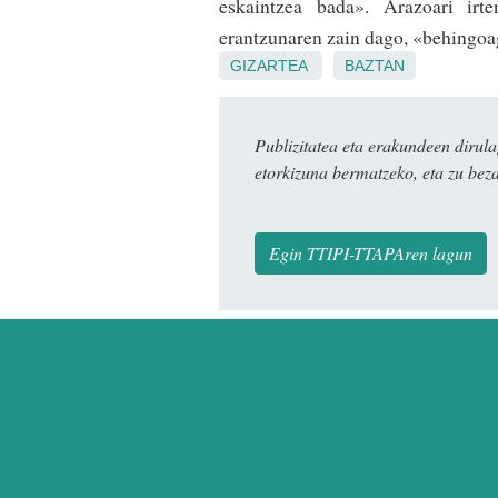
eskain­tzea bada». Arazoari ir
erantzunaren zain dago, «behingoa
GIZARTEA
BAZTAN
Publizitatea eta erakundeen dir
etorkizuna bermatzeko, eta zu bez
Egin TTIPI-TTAPAren lagun