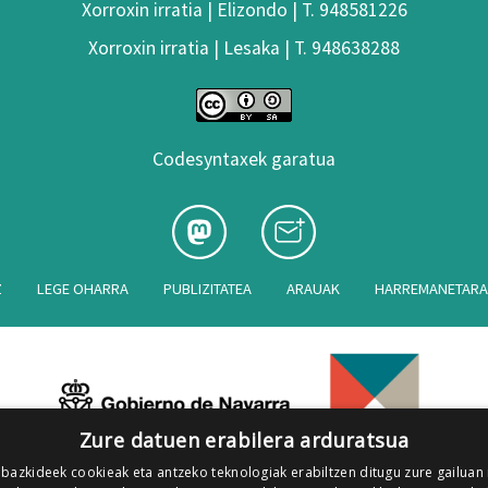
Xorroxin irratia | Elizondo | T. 948581226
Xorroxin irratia | Lesaka | T. 948638288
Codesyntaxek garatua
Z
LEGE OHARRA
PUBLIZITATEA
ARAUAK
HARREMANETAR
Zure datuen erabilera arduratsua
 bazkideek cookieak eta antzeko teknologiak erabiltzen ditugu zure gailuan