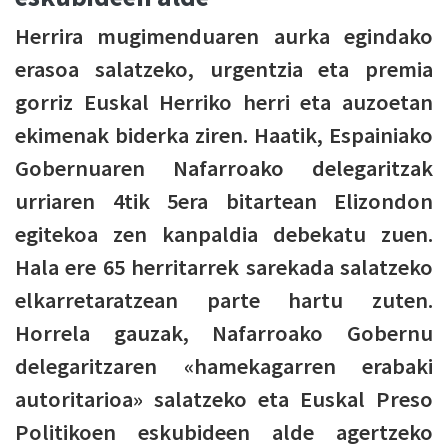
Herrira mugimenduaren aurka egindako
erasoa salatzeko, urgentzia eta premia
gorriz Euskal Herriko herri eta auzoetan
ekimenak biderka­ ziren. Haatik, Espainiako
Gobernuaren Nafarroako delegaritzak
urriaren 4tik 5era bitartean Elizondon
egitekoa zen kanpaldia debekatu zuen.
Hala ere 65 herritarrek sarekada salatzeko
elkarretaratzean parte hartu zuten.
Horrela gauzak, Nafarroako Gobernu
delegaritzaren «hamekagarren erabaki
autoritarioa» salatzeko eta Euskal Preso
Politikoen eskubideen alde agertzeko