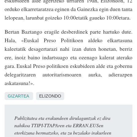
eskubideen alde agertzeko urriaren 19an, Elizondon, 12
orduko elkarretaratzea eginen da Gainezka egin duen tanta
lelopean, larunbat goizeko 10:00etatik gaueko 10:00etara.
Bertan Baztango eragile desberdinek parte hartuko dute.
Hala, «Euskal Preso Politikoen aldeko elkartasuna
kaleetatik desagertarazi nahi izan duten honetan, berriz
ere, inoiz baino indartsuago eta ozenago kalerat aterako
gara. Euskal Preso politikoen eskubideen alde eta gobernu
delegaritzaren autoritarismoaren aurka, adierazpen
askatasuna!».
GIZARTEA
ELIZONDO
Publizitatea eta erakundeen dirulaguntzak ez dira
nahikoa TTIPI-TTAPAren eta ERRAN.EUSen
etorkizuna bermatzeko, eta zu bezalako irakurleen