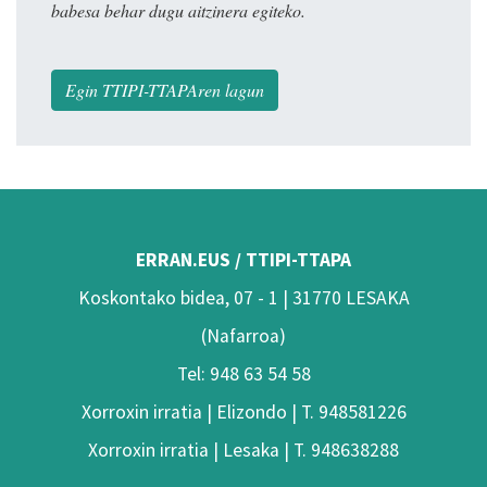
babesa behar dugu aitzinera egiteko.
Egin TTIPI-TTAPAren lagun
ERRAN.EUS / TTIPI-TTAPA
Koskontako bidea, 07 - 1 | 31770 LESAKA
(Nafarroa)
Tel: 948 63 54 58
Xorroxin irratia | Elizondo | T. 948581226
Xorroxin irratia | Lesaka | T. 948638288