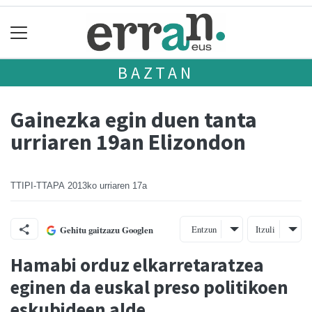
BAZTAN
Gainezka egin duen tanta
urriaren 19an Elizondon
TTIPI-TTAPA
2013ko urriaren 17a
Entzun
Itzuli
Gehitu gaitzazu Googlen
Hamabi orduz elkarretaratzea
eginen da euskal preso politikoen
eskubideen alde