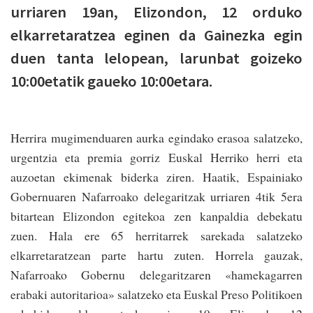
urriaren 19an, Elizondon, 12 orduko
elkarretaratzea eginen da Gainezka egin
duen tanta lelopean, larunbat goizeko
10:00etatik gaueko 10:00etara.
Herrira mugimenduaren aurka egindako erasoa salatzeko,
urgentzia eta premia gorriz Euskal Herriko herri eta
auzoetan ekimenak biderka­ ziren. Haatik, Espainiako
Gobernuaren Nafarroako delegaritzak urriaren 4tik 5era
bitartean Elizondon egitekoa zen kanpaldia debekatu
zuen. Hala ere 65 herritarrek sarekada salatzeko
elkarretaratzean parte hartu zuten. Horrela gauzak,
Nafarroako Gobernu delegaritzaren «hamekagarren
erabaki autoritarioa» salatzeko eta Euskal Preso Politikoen