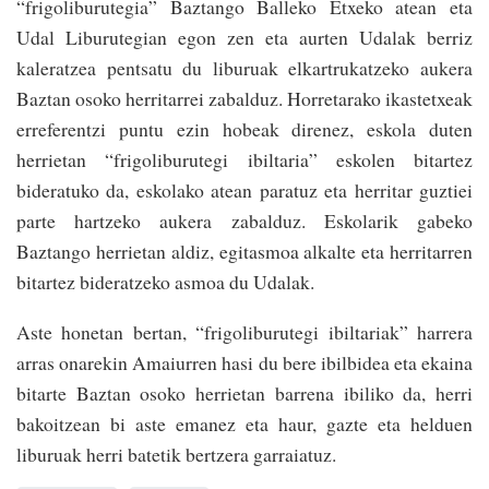
“frigoliburutegia” Baztango Balleko Etxeko atean eta
Udal Liburutegian egon zen eta aurten Udalak berriz
kaleratzea pentsatu du liburuak elkartrukatzeko aukera
Baztan osoko herritarrei zabalduz. Horretarako ikastetxeak
erreferentzi puntu ezin hobeak direnez, eskola duten
herrietan “frigoliburutegi ibiltaria” eskolen bitartez
bideratuko da, eskolako atean paratuz eta herritar guztiei
parte hartzeko aukera zabalduz. Eskolarik gabeko
Baztango herrietan aldiz, egitasmoa alkalte eta herritarren
bitartez bideratzeko asmoa du Udalak.
Aste honetan bertan, “frigoliburutegi ibiltariak” harrera
arras onarekin Amaiurren hasi du bere ibilbidea eta ekaina
bitarte Baztan osoko herrietan barrena ibiliko da, herri
bakoitzean bi aste emanez eta haur, gazte eta helduen
liburuak herri batetik bertzera garraiatuz.