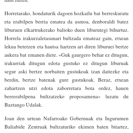
Horretarako, hondaturik dagoen hozkailu bat berreskuratu
eta erabilpen berria ematea da asmoa, denboraldi batez
liburuen elkartrukerako balioko duen liburutegi bihurtuz.
Horrela irakurzaletasunari bultzada emateaz gain, etxean
lekua betetzen eta hautsa hartzen ari diren liburuei bertze
aukera bat emanen diete. «Guk gaurgero behar ez ditugun,
irakurriak ditugun edota gustuko ez ditugun liburuak
segur aski bertze norbaiten gustukoak izan daitezke eta
berdin, bertze batenak gure gustukoak. Beraz, etxean
zahartzen utzi edota zaborretara bota ordez, hauen
berrerabilpena bultzatzeko proposamena» luzatu du
Baztango Udalak.
Joan den urtean Nafarroako Gobernuak eta Ingurumen
Baliabide Zentruak bultzaturiko ekimen baten bitartez,