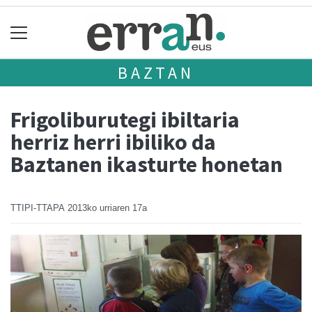
BAZTAN
Frigoliburutegi ibiltaria
herriz herri ibiliko da
Baztanen ikasturte honetan
TTIPI-TTAPA
2013ko urriaren 17a