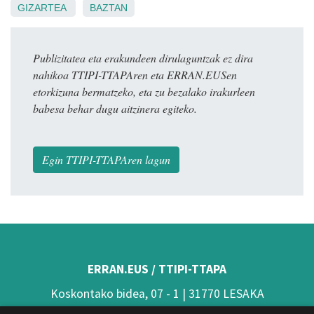
GIZARTEA
BAZTAN
Publizitatea eta erakundeen dirulaguntzak ez dira
nahikoa TTIPI-TTAPAren eta ERRAN.EUSen
etorkizuna bermatzeko, eta zu bezalako irakurleen
babesa behar dugu aitzinera egiteko.
Egin TTIPI-TTAPAren lagun
ERRAN.EUS / TTIPI-TTAPA
Koskontako bidea, 07 - 1 | 31770 LESAKA