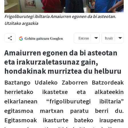
Frigoliburutegi ibiltaria Amaiurren egonen da bi asteotan.
Utzitako argazkia
Entzun
Itzuli
Gehitu gaitzazu Googlen
Amaiurren egonen da bi asteotan
eta irakurzaletasunaz gain,
hondakinak murriztea du helburu
Baztango Udaleko Zaborren Batzordeak
herrietako ikastetxe eta alkateekin
elkarlanean “frigoliburutegi ibiltaria”
egitasmoa martxan paratu berri du.
Egitasmoak ikasturte bateko iraupena