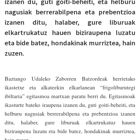
izanen du, guti goiti-beheiti, eta helburu
nagusiak berrerabilpena eta prebentzioa
izanen ditu, halaber, gure liburuak
elkartrukatuz hauen biziraupena luzatu
eta bide batez, hondakinak murriztea, hain
zuzen.
Baztango Udaleko Zaborren Batzordeak herrietako
ikastetxe eta alkateekin elkarlanean “frigoliburutegi
ibiltaria” egitasmoa martxan paratu berri du. Egitasmoak
ikasturte bateko iraupena izanen du, guti goiti-beheiti, eta
helburu nagusiak berrerabilpena eta prebentzioa izanen
ditu, halaber, gure liburuak elkartrukatuz hauen
biziraupena luzatu eta bide batez, hondakinak murriztea,
hain zuzen.