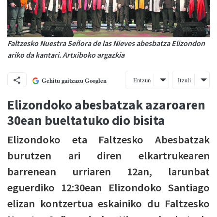
Faltzesko Nuestra Señora de las Nieves abesbatza Elizondon
ariko da kantari. Artxiboko argazkia
Entzun
Itzuli
Gehitu gaitzazu Googlen
Elizondoko abesbatzak azaroaren
30ean bueltatuko dio bisita
Elizondoko eta Faltzesko Abesbatzak
burutzen ari diren elkartrukearen
barrenean urriaren 12an, larunbat
eguerdiko 12:30ean Elizondoko Santiago
elizan kontzertua eskainiko du Faltzesko