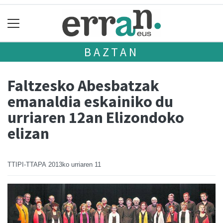
BAZTAN
Faltzesko Abesbatzak
emanaldia eskainiko du
urriaren 12an Elizondoko
elizan
TTIPI-TTAPA
2013ko urriaren 11