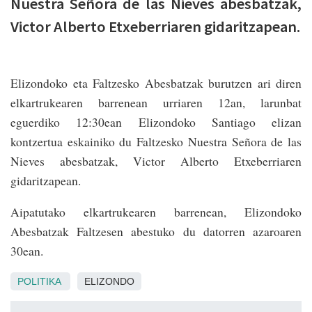
Nuestra Señora de las Nieves abesbatzak,
Victor Alberto Etxeberriaren gidaritzapean.
Elizondoko eta Faltzesko Abesbatzak burutzen ari diren
elkartrukearen barrenean urriaren 12an, larunbat
eguerdiko 12:30ean Elizondoko Santiago elizan
kontzertua eskainiko du Faltzesko Nuestra Señora de las
Nieves abesbatzak, Victor Alberto Etxeberriaren
gidaritzapean.
Aipatutako elkartrukearen barrenean, Elizondoko
Abesbatzak Faltzesen abestuko du datorren azaroaren
30ean.
POLITIKA
ELIZONDO