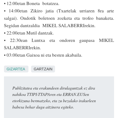
• 12:00etan Boneta botatzea.
• 14:00etan Zikiro jatia (Txartelak urriaren 8ra arte
salgai). Ondotik boletoen zozketa eta trofeo banaketa.
Segidan dan­tzaldia MIKEL SALABERRIrekin.
• 22:00etan Mutil dan­tzak.
• 22:30ean Luntxa eta ondoren gaupasa MIKEL
SALABERRIrekin.
• 03:00etan Gaixoa ni eta besten akabaila.
GIZARTEA
GARTZAIN
Publizitatea eta erakundeen dirulaguntzak ez dira
nahikoa TTIPI-TTAPAren eta ERRAN.EUSen
etorkizuna bermatzeko, eta zu bezalako irakurleen
babesa behar dugu aitzinera egiteko.