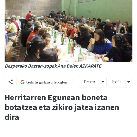
Bezperako Baztan-zopak Ana Belen AZKARATE
Entzun
Itzuli
Gehitu gaitzazu Googlen
Herritarren Egunean boneta
botatzea eta zikiro jatea izanen
dira