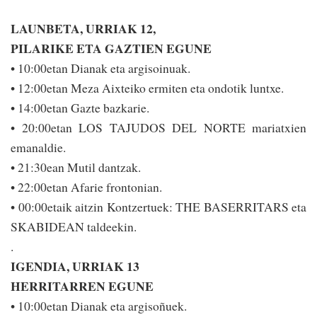
LAUNBETA, URRIAK 12,
PILARIKE ETA GAZTIEN EGUNE
• 10:00etan Dianak eta argisoinuak.
• 12:00etan Meza Aixteiko ermiten eta ondotik luntxe.
• 14:00etan Gazte bazkarie.
• 20:00etan LOS TAJUDOS DEL NORTE mariatxien
emanaldie.
• 21:30ean Mutil dan­tzak.
• 22:00etan Afarie frontonian.
• 00:00etaik aitzin Kon­tzertuek: THE BASE­RRITARS eta
SKABIDEAN taldeekin.
.
IGENDIA, URRIAK 13
HERRITARREN EGUNE
• 10:00etan Dianak eta argisoñuek.