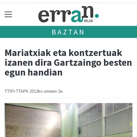
BAZTAN
Mariatxiak eta kontzertuak
izanen dira Gartzaingo besten
egun handian
TTIPI-TTAPA
2013ko urriaren 3a