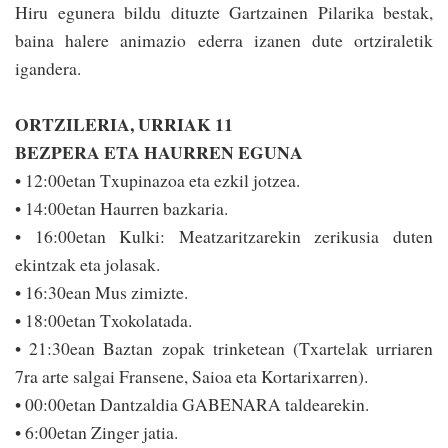
Hiru egunera bildu dituzte Gartzainen Pilarika bestak,
baina halere animazio ederra izanen dute ortziraletik
igandera.
ORTZILERIA, URRIAK 11
BEZPERA ETA HAURREN EGUNA
• 12:00etan Txupinazoa eta ezkil jotzea.
• 14:00etan Haurren bazkaria.
• 16:00etan Kulki: Mea­tzaritzarekin zerikusia duten
ekintzak eta jolasak.
• 16:30ean Mus zimizte.
• 18:00etan Txokolatada.
• 21:30ean Baztan zopak trinketean (Txartelak urriaren
7ra arte salgai Fransene, Saioa eta Kortarixarren).
• 00:00etan Dantzaldia GABENARA taldearekin.
• 6:00etan Zinger jatia.