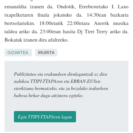
emanaldia izanen da. Ondotik, Errebestetako I. Laxo
txapelketaren finala jokatuko da. 14:30ean bazkaria
bertsolariekin. 18:00etatik 22:00etara Aierrik musika
taldea ariko da. 23:00etan hasita Dj Tirri Terry ariko da.
Bokatak izanen dira afaltzeko.
GIZARTEA
IRURITA
Publizitatea eta erakundeen dirulaguntzak ez dira
nahikoa TTIPI-TTAPAren eta ERRAN.EUSen
etorkizuna bermatzeko, eta zu bezalako irakurleen
babesa behar dugu aitzinera egiteko.
Egin TTIPI-TTAPAren lagun