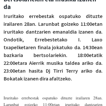
da
Iruritako errebestak ospatuko dituzte
irailaren 28an. Larunbat goizeko 11:00etan
iruritako dantzarien emanaldia izanen da.
Ondotik, Errebestetako I. Laxo
txapelketaren finala jokatuko da. 14:30ean
bazkaria bertsolariekin. 18:00etatik
22:00etara Aierrik musika taldea ariko da.
23:00etan hasita Dj Tirri Terry ariko da.
Bokatak izanen dira afaltzeko.
Iruritako errebestak ospatuko dituzte irailaren 28an.
Larunbat goizeko 11:00etan iruritako dantzarien