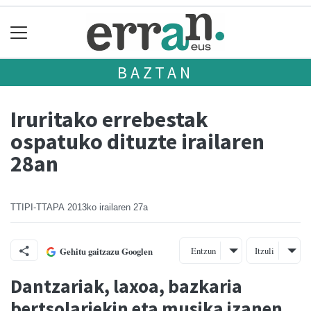
BAZTAN
Iruritako errebestak
ospatuko dituzte irailaren
28an
TTIPI-TTAPA
2013ko irailaren 27a
Entzun
Itzuli
Gehitu gaitzazu Googlen
Dantzariak, laxoa, bazkaria
bertsolariekin eta musika izanen