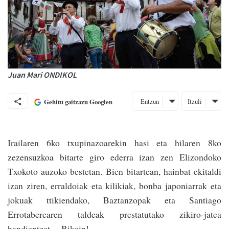
Juan Mari ONDIKOL
Entzun
Itzuli
Gehitu gaitzazu Googlen
Irailaren 6ko txupinazoarekin hasi eta hilaren 8ko
zezensuzkoa bitarte giro ede­rra izan zen Elizondoko
Txokoto auzoko bestetan. Bien bitartean, hainbat ekitaldi
izan ziren, erraldoiak eta kilikiak, bonba japoniarrak eta
jokuak ttikiendako, Baztanzopak eta Santiago
Errotaberearen taldeak prestatutako zikiro-jatea
handientzat… Bikain!