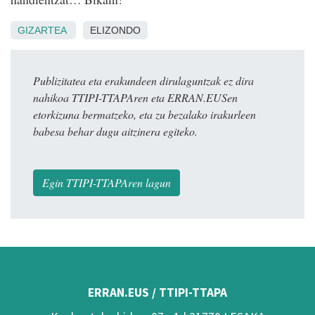
GIZARTEA
ELIZONDO
Publizitatea eta erakundeen dirulaguntzak ez dira
nahikoa TTIPI-TTAPAren eta ERRAN.EUSen
etorkizuna bermatzeko, eta zu bezalako irakurleen
babesa behar dugu aitzinera egiteko.
Egin TTIPI-TTAPAren lagun
ERRAN.EUS / TTIPI-TTAPA