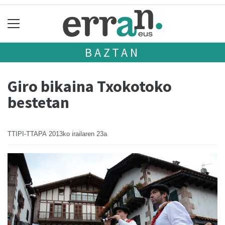
BAZTAN
Giro bikaina Txokotoko
bestetan
TTIPI-TTAPA
2013ko irailaren 23a