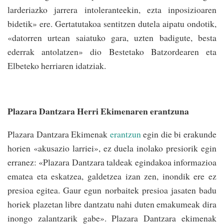
larderiazko jarrera intoleranteekin, ezta inposizioaren
bidetik» ere. Gertatutakoa sentitzen dutela aipatu ondotik,
«datorren urtean saiatuko gara, uzten badigute, besta
ederrak antolatzen» dio Bestetako Batzordearen eta
Elbeteko herriaren idatziak.
Plazara Dantzara Herri Ekimenaren erantzuna
Plazara Dantzara Ekimenak
erantzun
egin die bi erakunde
horien «akusazio larriei», ez duela inolako presiorik egin
erranez: «Plazara Dantzara taldeak egindakoa informazioa
ematea eta eskatzea, galdetzea izan zen, inondik ere ez
presioa egitea. Gaur egun norbaitek presioa jasaten badu
horiek plazetan libre dantzatu nahi duten emakumeak dira
inongo zalantzarik gabe». Plazara Dantzara ekimenak