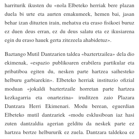
harriturik ikusten du «nola Elbeteko herriak bere plazan
duela bi urte eta aurten emakumeek, hemen bai, jasan
behar izan dituzten irain, mehatxu eta eraso fisikoei buruz
ez duen deus erran, ez du deus salatu eta ez ikusiarena
egin du eraso hauek gerta zitezeela ahabidetuz».
Baztango Mutil Dantzarien taldea «baztertzailea» dela dio
ekimenak, «espazio publikoaren erabilera partikular eta
pribatiboa egiten du, nesken parte hartzea saihesteko
helburu garbiarekin». Elbeteko herriak instituzio ofizial
moduan «jokaldi baztertzaile horretan parte hartzea
kezkagarria eta onartezina» iruditzen zaio Plazara
Dantzara Herri Ekimenari. Modu berean, eguerdian
Elbeteko mutil dantzariek «modu esklusiboan iaz hasi
zuten dantzaldia agerian gelditu da neskek parte ez
hartzea bertze helbururik ez zuela. Dantzara taldekoa ez