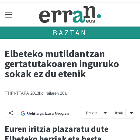
BAZTAN
Elbeteko mutildantzan
gertatutakoaren inguruko
sokak ez du etenik
TTIPI-TTAPA
2013ko irailaren 20a
Entzun
Itzuli
Gehitu gaitzazu Googlen
Euren iritzia plazaratu dute
Elbeteko herriak eta besta