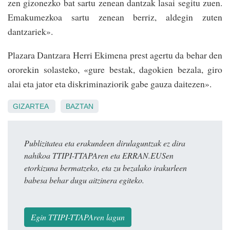
zen gizonezko bat sartu zenean dantzak lasai segitu zuen.
Emakumezkoa sartu zenean berriz, aldegin zuten
dantzariek».
Plazara Dantzara Herri Ekimena prest agertu da behar den
ororekin solasteko, «gure bestak, dagokien bezala, giro
alai eta jator eta diskriminaziorik gabe gauza daitezen».
GIZARTEA
BAZTAN
Publizitatea eta erakundeen dirulaguntzak ez dira
nahikoa TTIPI-TTAPAren eta ERRAN.EUSen
etorkizuna bermatzeko, eta zu bezalako irakurleen
babesa behar dugu aitzinera egiteko.
Egin TTIPI-TTAPAren lagun