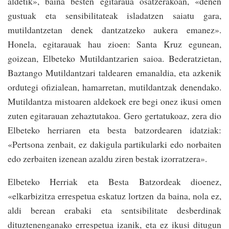
aldetik», baina besten egitaraua osatzerakoan, «denen
gustuak eta sensibilitateak isladatzen saiatu gara,
mutildantzetan denek dantzatzeko aukera emanez».
Honela, egitarauak hau zioen: Santa Kruz egunean,
goizean, Elbeteko Mutildantzarien saioa. Bederatzietan,
Baztango Mutildantzari taldearen emanaldia, eta azkenik
ordutegi ofizialean, hamarretan, mutildantzak denendako.
Mutildantza mistoaren aldekoek ere begi onez ikusi omen
zuten egitarauan zehaztutakoa. Gero gertatukoaz, zera dio
Elbeteko herriaren eta besta batzordearen idatziak:
«Pertsona zenbait, ez dakigula partikularki edo norbaiten
edo zerbaiten izenean azaldu ziren bestak izorratzera».
Elbeteko Herriak eta Besta Batzordeak dioenez,
«elkarbizitza errespetua eskatuz lortzen da baina, nola ez,
aldi berean erabaki eta sentsibilitate desberdinak
dituztenenganako errespetua izanik, eta ez ikusi ditugun