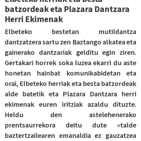
batzordeak eta Plazara Dantzara
Herri Ekimenak
Elbeteko bestetan mutildantza
dantzatzera sartu zen Baztango alkatea eta
gainerako dantzariak gelditu egin ziren.
Gertakari horrek soka luzea ekarri du aste
honetan hainbat komunikabidetan eta
orai, Elbeteko herriak eta besta batzordeak
alde batetik eta Plazara Dantzara herri
ekimenak euren iritziak azaldu dituzte.
Heldu den astelehenerako
prentsaurrekora deitu dute «talde
baztertzailearen emanaldia ez gauzatzea