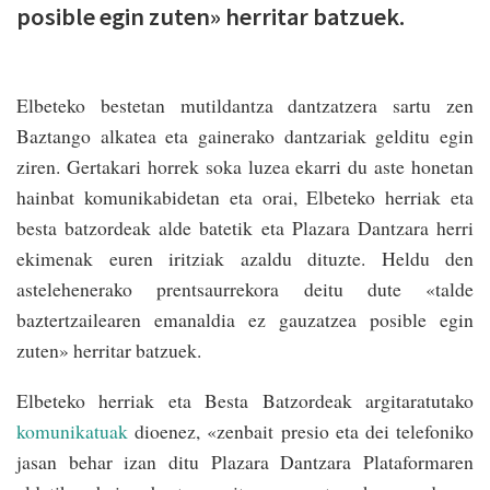
posible egin zuten» herritar batzuek.
Elbeteko bestetan mutildantza dantzatzera sartu zen
Baztango alkatea eta gainerako dantzariak gelditu egin
ziren. Gertakari horrek soka luzea ekarri du aste honetan
hainbat komunikabidetan eta orai, Elbeteko herriak eta
besta batzordeak alde batetik eta Plazara Dantzara herri
ekimenak euren iritziak azaldu dituzte. Heldu den
astelehenerako prentsaurrekora deitu dute «talde
baztertzailearen emanaldia ez gauzatzea posible egin
zuten» herritar batzuek.
Elbeteko herriak eta Besta Batzordeak argitaratutako
komunikatuak
dioenez, «zenbait presio eta dei telefoniko
jasan behar izan ditu Plazara Dantzara Plataformaren