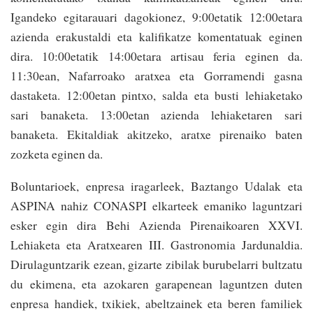
Igandeko egitarauari dagokionez, 9:00etatik 12:00etara
azienda erakustaldi eta kalifikatze komentatuak eginen
dira. 10:00etatik 14:00etara artisau feria eginen da.
11:30ean, Nafarroako aratxea eta Gorramendi gasna
dastaketa. 12:00etan pintxo, salda eta busti lehiaketako
sari banaketa. 13:00etan azienda lehiaketaren sari
banaketa. Ekitaldiak akitzeko, aratxe pirenaiko baten
zozketa eginen da.
Boluntarioek, enpresa iragarleek, Baztango Udalak eta
ASPINA nahiz CONASPI elkarteek emaniko laguntzari
esker egin dira Behi Azienda Pirenaikoaren XXVI.
Lehiaketa eta Aratxearen III. Gastronomia Jardunaldia.
Dirulaguntzarik ezean, gizarte zibilak burubelarri bultzatu
du ekimena, eta azokaren garapenean laguntzen duten
enpresa handiek, txikiek, abeltzainek eta beren familiek