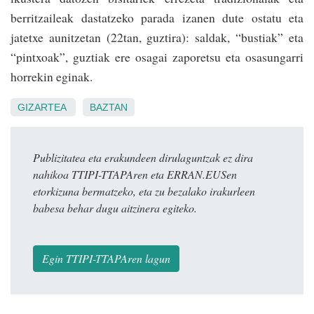
berritzaileak dastatzeko parada izanen dute ostatu eta
jatetxe aunitzetan (22tan, guztira): saldak, “bustiak” eta
“pintxoak”, guztiak ere osagai zaporetsu eta osasungarri
horrekin eginak.
GIZARTEA
BAZTAN
Publizitatea eta erakundeen dirulaguntzak ez dira
nahikoa TTIPI-TTAPAren eta ERRAN.EUSen
etorkizuna bermatzeko, eta zu bezalako irakurleen
babesa behar dugu aitzinera egiteko.
Egin TTIPI-TTAPAren lagun