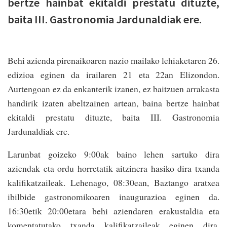
bertze hainbat ekitaldi prestatu dituzte,
baita III. Gastronomia Jardunaldiak ere.
Behi azienda pirenaikoaren nazio mailako lehiaketaren 26.
edizioa eginen da irailaren 21 eta 22an Elizondon.
Aurtengoan ez da enkanterik izanen, ez baitzuen arrakasta
handirik izaten abeltzainen artean, baina bertze hainbat
ekitaldi prestatu dituzte, baita III. Gastronomia
Jardunaldiak ere.
Larunbat goizeko 9:00ak baino lehen sartuko dira
aziendak eta ordu horretatik aitzinera hasiko dira txanda
kalifikatzaileak. Lehenago, 08:30ean, Baztango aratxea
ibilbide gastronomikoaren inaugurazioa eginen da.
16:30etik 20:00etara behi aziendaren erakustaldia eta
komentatutako txanda kalifikatzaileak eginen dira.