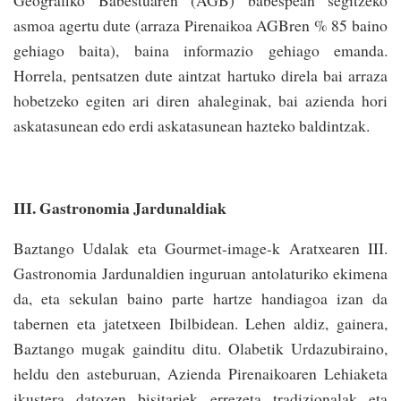
Geografiko Babestuaren (AGB) babespean segitzeko
asmoa agertu dute (arraza Pirenaikoa AGBren % 85 baino
gehiago baita), baina informazio gehiago emanda.
Horrela, pentsatzen dute aintzat hartuko direla bai arraza
hobetzeko egiten ari diren ahaleginak, bai azienda hori
askatasunean edo erdi askatasunean hazteko baldintzak.
III. Gastronomia Jardunaldiak
Baztango Udalak eta Gourmet-image-k Aratxearen III.
Gastronomia Jardunaldien inguruan antolaturiko ekimena
da, eta sekulan baino parte hartze handiagoa izan da
tabernen eta jatetxeen Ibilbidean. Lehen aldiz, gainera,
Baztango mugak gainditu ditu. Olabetik Urdazubiraino,
heldu den asteburuan, Azienda Pirenaikoaren Lehiaketa
ikustera datozen bisitariek errezeta tradizionalak eta