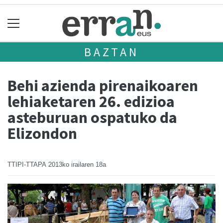
BAZTAN
Behi azienda pirenaikoaren
lehiaketaren 26. edizioa
asteburuan ospatuko da
Elizondon
TTIPI-TTAPA
2013ko irailaren 18a