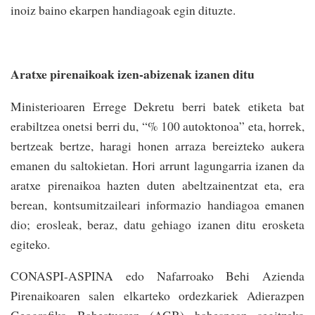
inoiz baino ekarpen handiagoak egin dituzte.
Aratxe pirenaikoak izen-abizenak izanen ditu
Ministerioaren Errege Dekretu berri batek etiketa bat
erabiltzea onetsi berri du, “% 100 autoktonoa” eta, horrek,
bertzeak bertze, haragi honen arraza bereizteko aukera
emanen du saltokietan. Hori arrunt lagungarria izanen da
aratxe pirenaikoa hazten duten abeltzainentzat eta, era
berean, kontsumitzaileari informazio handiagoa emanen
dio; erosleak, beraz, datu gehiago izanen ditu erosketa
egiteko.
CONASPI-ASPINA edo Nafarroako Behi Azienda
Pirenaikoaren salen elkarteko ordezkariek Adierazpen