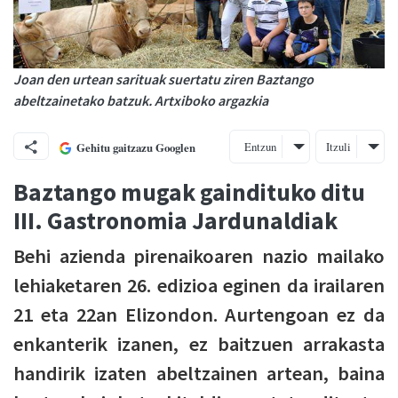
Joan den urtean sarituak suertatu ziren Baztango
abeltzainetako batzuk. Artxiboko argazkia
Entzun
Itzuli
Gehitu gaitzazu Googlen
Baztango mugak gaindituko ditu
III. Gastronomia Jardunaldiak
Behi azienda pirenaikoaren nazio mailako
lehiaketaren 26. edizioa eginen da irailaren
21 eta 22an Elizondon. Aurtengoan ez da
enkanterik izanen, ez baitzuen arrakasta
handirik izaten abeltzainen artean, baina