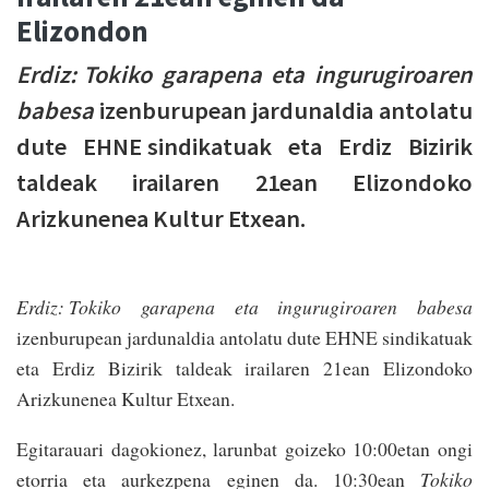
Elizondon
Erdiz: Tokiko garapena eta ingurugiroaren
babesa
izenburupean jardunaldia antolatu
dute EHNE sindikatuak eta Erdiz Bizirik
taldeak irailaren 21ean Elizondoko
Arizkunenea Kultur Etxean.
Erdiz: Tokiko garapena eta ingurugiroaren babesa
izenburupean jardunaldia antolatu dute EHNE sindikatuak
eta Erdiz Bizirik taldeak irailaren 21ean Elizondoko
Arizkunenea Kultur Etxean.
Egitarauari dagokionez, larunbat goizeko 10:00etan ongi
etorria eta aurkezpena eginen da. 10:30ean
Tokiko