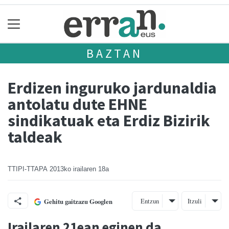
BAZTAN
Erdizen inguruko jardunaldia
antolatu dute EHNE
sindikatuak eta Erdiz Bizirik
taldeak
TTIPI-TTAPA
2013ko irailaren 18a
Entzun
Itzuli
Gehitu gaitzazu Googlen
Irailaren 21ean eginen da