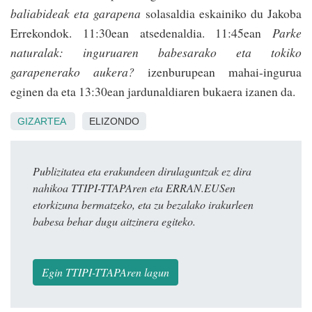
baliabideak eta garapena
solasaldia eskainiko du Jakoba
Erre­kondok. 11:30ean atse­denaldia. 11:45ean
Parke
naturalak: inguruaren babesarako eta tokiko
garapenerako aukera?
izenburupean mahai-ingu­rua
eginen da eta 13:30ean jardunaldiaren bukaera izanen da.
GIZARTEA
ELIZONDO
Publizitatea eta erakundeen dirulaguntzak ez dira
nahikoa TTIPI-TTAPAren eta ERRAN.EUSen
etorkizuna bermatzeko, eta zu bezalako irakurleen
babesa behar dugu aitzinera egiteko.
Egin TTIPI-TTAPAren lagun