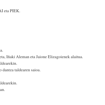
AI eta PIEK.
a.
ieta, Iñaki Aleman eta Jaione Elizagoienek alaitua.
ldearekin.
dan­tza­ taldearen saioa.
ldearekin.
an.