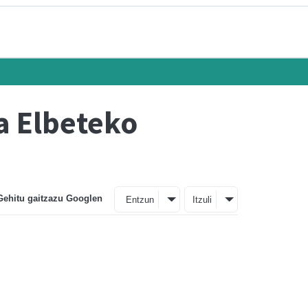
a Elbeteko
Gehitu gaitzazu Googlen
Entzun
Itzuli