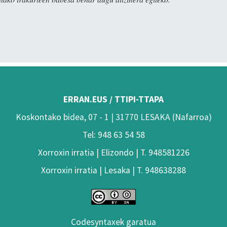
ERRAN.EUS / TTIPI-TTAPA
Koskontako bidea, 07 - 1 | 31770 LESAKA (Nafarroa)
Tel: 948 63 54 58
Xorroxin irratia | Elizondo | T. 948581226
Xorroxin irratia | Lesaka | T. 948638288
Codesyntaxek garatua