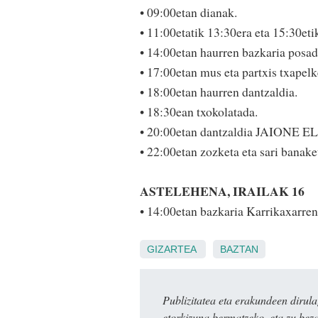
• 09:00etan dianak.
• 11:00etatik 13:30era eta 15:30etik
• 14:00etan haurren bazkaria posad
• 17:00etan mus eta partxis txapelk
• 18:00etan haurren dantzaldia.
• 18:30ean txokolatada.
• 20:00etan dantzaldia JAIONE E
• 22:00etan zozketa eta sari banake
ASTELEHENA, IRAILAK 16
• 14:00etan bazkaria Karrikaxarre
GIZARTEA
BAZTAN
Publizitatea eta erakundeen dir
etorkizuna bermatzeko, eta zu bez