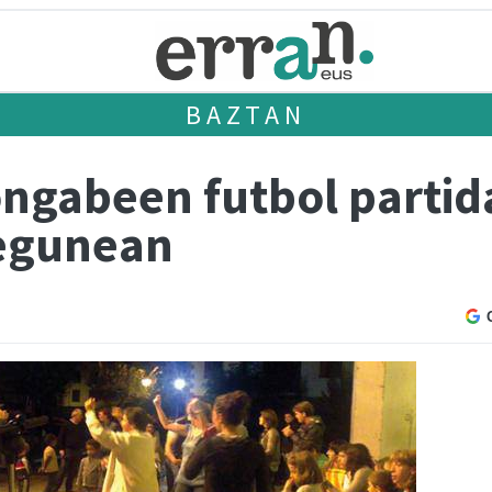
BAZTAN
ngabeen futbol partid
 egunean