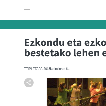
Ezkondu eta ezko
bestetako lehen
TTIPI-TTAPA
2013ko irailaren 6a