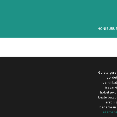
HONI BURU
Gu eta gure
gordet
identifika
iragark
hobetzeko
beste batzu
erabili
beharrean 
ezarpen
AIARALDEA
AIKOR
AIURRI
ALEA