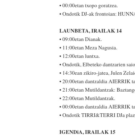
• 00:00etan txopo goratzea.
• Ondotik DJ-ak frontoian: HUNN
LAUNBETA, IRAILAK 14
• 09:00etan Dianak.
• 11:00etan Meza Nagusia.
• 12:00etan luntxa.
• Ondotik, Elbeteko dantzarien saio
• 14:30ean zikiro-jatea, Julen Zela
• 20:00etan dantzaldia AIERRIK ta
• 21:00etan Mutildan­tzak: Baztango 
• 22:00etan Mutildan­tzak.
• 00:00etan dantzaldia AIERRIK ta
• Ondotik TIRRI&TE­RRI DJa plaz
IGENDiA, IRAILAK 15