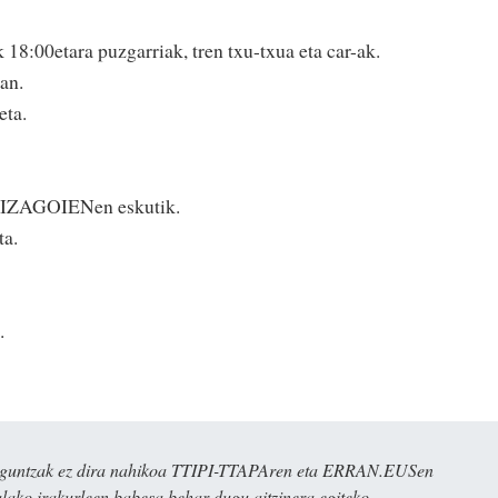
 18:00­etara puzgarriak, tren txu-txua eta car-ak.
an.
eta.
LIZA­GOIENen eskutik.
ta.
n.
ulaguntzak ez dira nahikoa TTIPI-TTAPAren eta ERRAN.EUSen
alako irakurleen babesa behar dugu aitzinera egiteko.