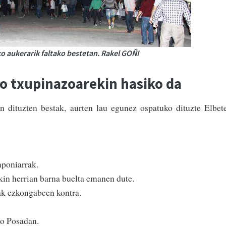
ko aukerarik faltako bestetan. Rakel GOÑI
ko txupinazoarekin hasiko da
 dituzten bestak, aurten lau egunez ospatuko dituzte Elbet
aponiarrak.
kin he­rrian barna buelta emanen dute.
ak ez­kon­gabeen kontra.
o Posadan.