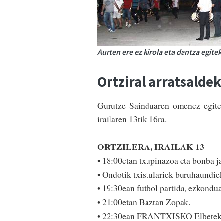
Aurten ere ez kirola eta dantza egite
Ortziral arratsalde
Gurutze Sainduaren omenez egiten
irailaren 13tik 16ra.
ORTZILERA, IRAILAK 13
• 18:00etan txupinazoa eta bonba j
• Ondotik txistulariek buruhaundie
• 19:30ean futbol parti­da, ezkondu
• 21:00etan Baztan Zopak.
• 22:30ean FRANTXISKO Elbetek