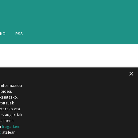
AKO
RSS
×
 informazioa
lbidea,
skaintzeko,
rbitzuak
etarako eta
 ezaugarriak
 baimena
zu
Iragarkien
k
atalean.
EITIA GUKA
AZKOITIA GUKA
BARRENA