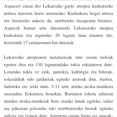
Aspaceri eman dio Lekarozko gazte aterpea kudea­tzeko
ardura datozen bortz urtetarako. Kudeaketa hogei urtera
ere luzatzeko aukera du, urtebeteko luza­penen bitartez.
Aspacek hamar urte­ daramazki Lekarozeko aterpea
kudeatzen eta inguruko 20 laguni lana ematen die,
horietatik 17 ezintasunen bat dutenak.
Lekarozko aterpearen instalazioak urte osoan irekiak
egoten dira eta 130 lagunendako tokia eskaintzen dute.
Lotarako tokia ez ezik, jantokia­, kafetegia eta bilerak,
solasaldiak edo jarduerak egiteko aretoak ditu. Aurten,
ludoteka ere ireki dute, 3-11 urte arteko neska-mutikoei
zuzendua. Eskaintza honekin, Baztanen eskola adinean
dauden neska-mutikoek bere etxeko lanak egiteko, tailer
eta jokoetan jolasteko edo urtebetetzeko bestak egiteko
aukera ere izanen dute. Aterpean ostatu hartu eta umeak­