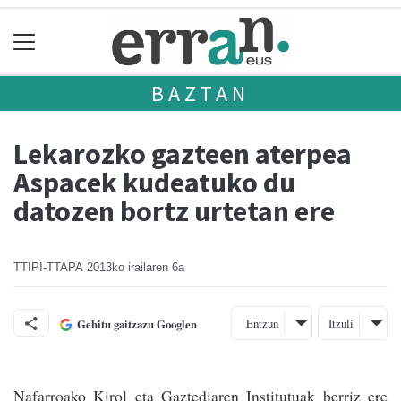
BAZTAN
Lekarozko gazteen aterpea
Aspacek kudeatuko du
datozen bortz urtetan ere
TTIPI-TTAPA
2013ko irailaren 6a
Entzun
Itzuli
Gehitu gaitzazu Googlen
Nafarroako Kirol eta Gaztediaren Ins­titutuak berriz ere