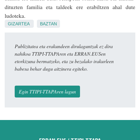
dituzten familia eta taldeek ere erabiltzen ahal dute
ludoteka.
GIZARTEA
BAZTAN
Publizitatea eta erakundeen dirulaguntzak ez dira
nahikoa TTIPI-TTAPAren eta ERRAN.EUSen
etorkizuna bermatzeko, eta zu bezalako irakurleen
babesa behar dugu aitzinera egiteko.
Egin TTIPI-TTAPAren lagun