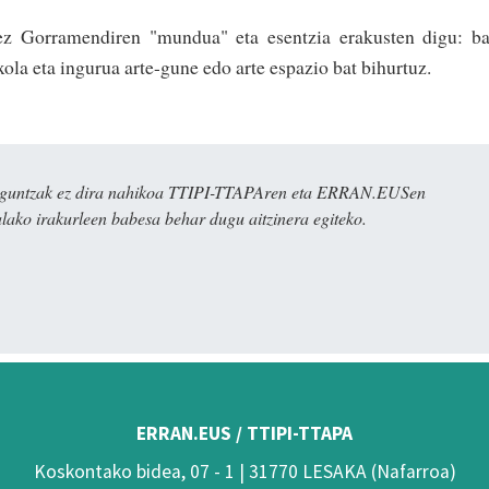
dez Gorramendiren "mundua" eta esentzia erakusten digu: b
txola eta ingurua arte-gune edo arte espazio bat bihurtuz.
ulaguntzak ez dira nahikoa TTIPI-TTAPAren eta ERRAN.EUSen
alako irakurleen babesa behar dugu aitzinera egiteko.
ERRAN.EUS / TTIPI-TTAPA
Koskontako bidea, 07 - 1 | 31770 LESAKA (Nafarroa)