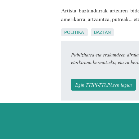
Artista baztandarrak artearen bi
amerikarra, artzaintza, putreak... e
POLITIKA
BAZTAN
Publizitatea eta erakundeen dir
etorkizuna bermatzeko, eta zu bez
Egin TTIPI-TTAPAren lagun