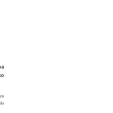
oa
ko
ren
 da