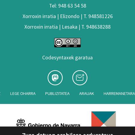
Tel: 948 63 54 58
Xorroxin irratia | Elizondo | T. 948581226
Xorroxin irratia | Lesaka | T. 948638288
Codesyntaxek garatua
Z
LEGE OHARRA
PUBLIZITATEA
ARAUAK
HARREMANETAR