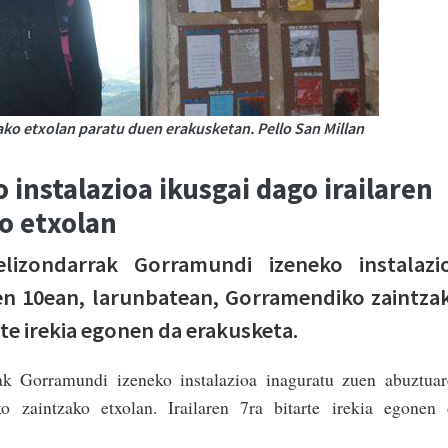
ako etxolan paratu duen erakusketan. Pello San Millan
instalazioa ikusgai dago irailaren
ko etxolan
elizondarrak Gorramundi izeneko instalazi
en 10ean, larunbatean, Gorramendiko zaintza
arte irekia egonen da erakusketa.
rak Gorramundi izeneko instalazioa inaguratu zuen abuztua
o zaintzako etxolan. Irailaren 7ra bitarte irekia egonen