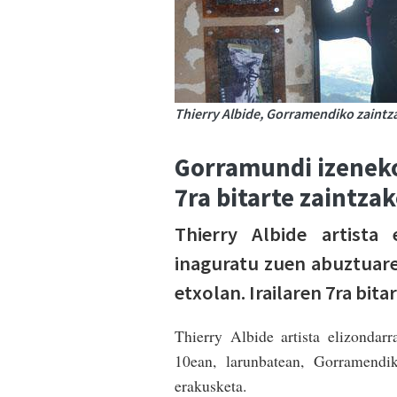
Thierry Albide, Gorramendiko zaintz
Gorramundi izeneko 
7ra bitarte zaintza
Thierry Albide artista 
inaguratu zuen abuztuar
etxolan. Irailaren 7ra bit
Thierry Albide artista elizondar
10ean, larunbatean, Gorramendik
erakusketa.