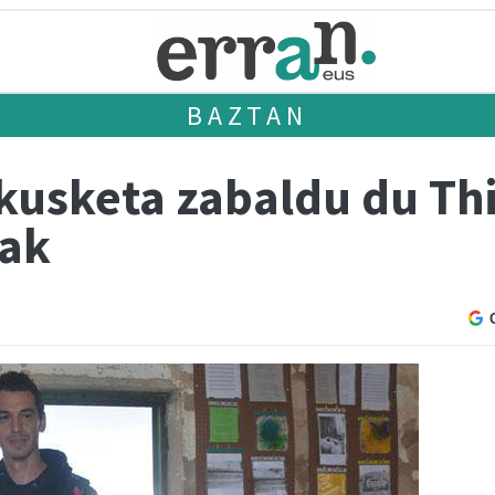
BAZTAN
usketa zabaldu du Thi
rak