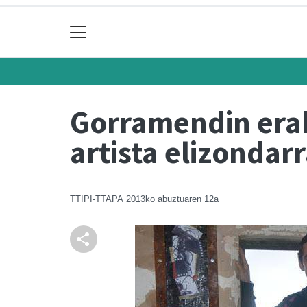
Gorramendin erak
artista elizondar
TTIPI-TTAPA
2013ko abuztuaren 12a