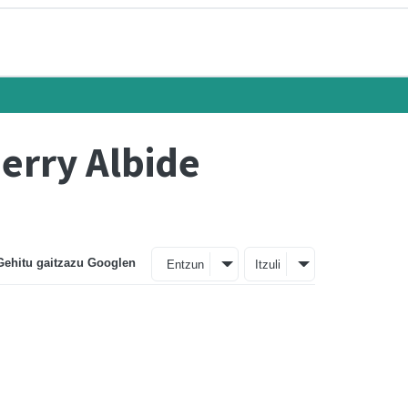
erry Albide
Gehitu gaitzazu Googlen
Entzun
Itzuli