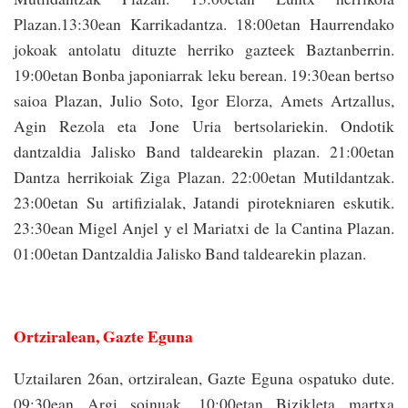
Plazan.13:30ean Karrikadantza. 18:00etan Haurrendako
jokoak antolatu dituzte herriko gazteek Baztanberrin.
19:00etan Bonba japoniarrak leku berean. 19:30ean bertso
saioa Plazan, Julio Soto, Igor Elorza, Amets Artzallus,
Agin Rezola eta Jone Uria bertsolariekin. Ondotik
dantzaldia Jalisko Band taldearekin plazan. 21:00etan
Dantza herrikoiak Ziga Plazan. 22:00etan Mutildantzak.
23:00etan Su artifizialak, Jatandi pirotekniaren eskutik.
23:30ean Migel Anjel y el Mariatxi de la Cantina Plazan.
01:00etan Dantzaldia Jalisko Band taldearekin plazan.
Ortziralean, Gazte Eguna
Uztailaren 26an, ortziralean, Gazte Eguna ospatuko dute.
09:30ean Argi soinuak. 10:00etan Bizikleta martxa