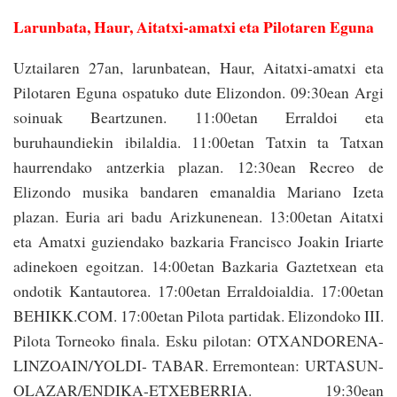
Larunbata, Haur, Aitatxi-amatxi eta Pilotaren Eguna
Uztailaren 27an, larunbatean, Haur, Aitatxi-amatxi eta
Pilotaren Eguna ospatuko dute Elizondon. 09:30ean Argi
soinuak Beartzunen. 11:00etan Erraldoi eta
buruhaundiekin ibilaldia. 11:00etan Tatxin ta Tatxan
haurrendako antzerkia plazan. 12:30ean Recreo de
Elizondo musika bandaren emanaldia Mariano Izeta
plazan. Euria ari badu Arizkunenean. 13:00etan Aitatxi
eta Amatxi guziendako bazkaria Francisco Joakin Iriarte
adinekoen egoitzan. 14:00etan Bazkaria Gaztetxean eta
ondotik Kantautorea. 17:00etan Erraldoialdia. 17:00etan
BEHIKK.COM. 17:00etan Pilota partidak. Elizondoko III.
Pilota Torneoko finala. Esku pilotan: OTXANDORENA-
LINZOAIN/YOLDI- TABAR. Erremontean: URTASUN-
OLAZAR/ENDIKA-ETXEBERRIA. 19:30ean