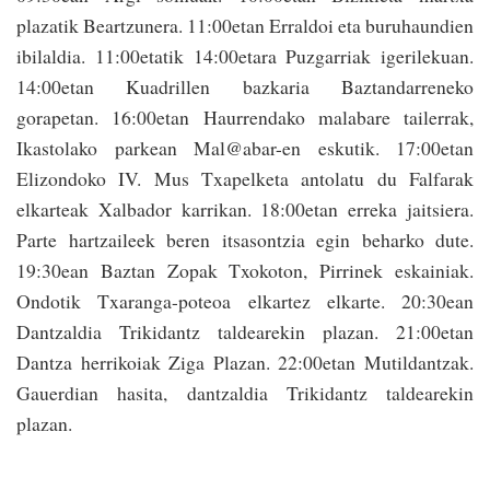
plazatik Beartzunera. 11:00etan Erraldoi eta buruhaundien
ibilaldia. 11:00etatik 14:00etara Puzgarriak igerilekuan.
14:00etan Kuadrillen bazkaria Baztandarreneko
gorapetan. 16:00etan Haurrendako malabare tailerrak,
Ikastolako parkean Mal@abar-en eskutik. 17:00etan
Elizondoko IV. Mus Txapelketa antolatu du Falfarak
elkarteak Xalbador karrikan. 18:00etan erreka jaitsiera.
Parte hartzaileek beren itsasontzia egin beharko dute.
19:30ean Baztan Zopak Txokoton, Pirrinek eskainiak.
Ondotik Txaranga-poteoa elkartez elkarte. 20:30ean
Dantzaldia Trikidantz taldearekin plazan. 21:00etan
Dantza herrikoiak Ziga Plazan. 22:00etan Mutildantzak.
Gauerdian hasita, dantzaldia Trikidantz taldearekin
plazan.