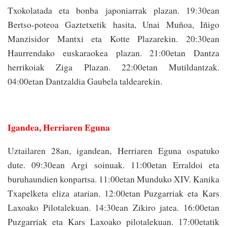
Txokolatada eta bonba japoniarrak plazan. 19:30ean
Bertso-poteoa Gaztetxetik hasita, Unai Muñoa, Iñigo
Manzisidor Mantxi eta Kotte Plazarekin. 20:30ean
Haurrendako euskaraokea plazan. 21:00etan Dantza
herrikoiak Ziga Plazan. 22:00etan Mutildantzak.
04:00etan Dantzaldia Gaubela taldearekin.
Igandea, Herriaren Eguna
Uztailaren 28an, igandean, Herriaren Eguna ospatuko
dute. 09:30ean Argi soinuak. 11:00etan Erraldoi eta
buruhaundien konpartsa. 11:00etan Munduko XIV. Kanika
Txapelketa eliza atarian. 12:00etan Puzgarriak eta Kars
Laxoako Pilotalekuan. 14:30ean Zikiro jatea. 16:00etan
Puzgarriak eta Kars Laxoako pilotalekuan. 17:00etatik