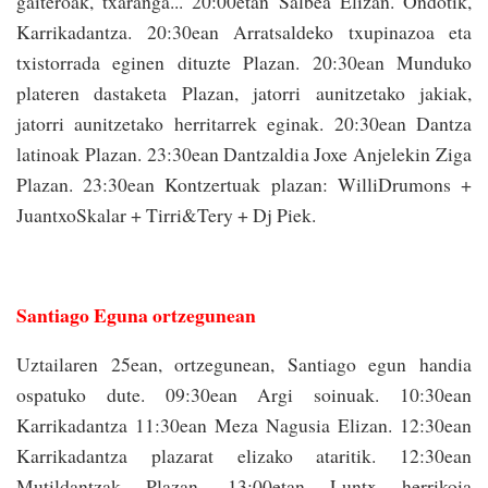
gaiteroak, txaranga... 20:00etan Salbea Elizan. Ondotik,
Karrikadantza. 20:30ean Arratsaldeko txupinazoa eta
txistorrada eginen dituzte Plazan. 20:30ean Munduko
plateren dastaketa Plazan, jatorri aunitzetako jakiak,
jatorri aunitzetako herritarrek eginak. 20:30ean Dantza
latinoak Plazan. 23:30ean Dantzaldia Joxe Anjelekin Ziga
Plazan. 23:30ean Kontzertuak plazan: WilliDrumons +
JuantxoSkalar + Tirri&Tery + Dj Piek.
Santiago Eguna ortzegunean
Uztailaren 25ean, ortzegunean, Santiago egun handia
ospatuko dute. 09:30ean Argi soinuak. 10:30ean
Karrikadantza 11:30ean Meza Nagusia Elizan. 12:30ean
Karrikadantza plazarat elizako ataritik. 12:30ean
Mutildantzak Plazan. 13:00etan Luntx herrikoia