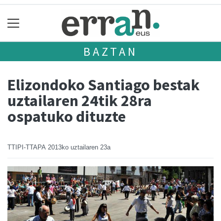
BAZTAN
Elizondoko Santiago bestak
uztailaren 24tik 28ra
ospatuko dituzte
TTIPI-TTAPA
2013ko uztailaren 23a