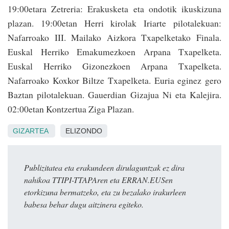
19:00etara Zetreria: Erakusketa eta ondotik ikuskizuna
plazan. 19:00etan Herri kirolak Iriarte pilotalekuan:
Nafarroako III. Mailako Aizkora Txapelketako Finala.
Euskal Herriko Emakumezkoen Arpana Txapelketa.
Euskal Herriko Gizonezkoen Arpana Txapelketa.
Nafarroako Koxkor Biltze Txapelketa. Euria eginez gero
Baztan pilotalekuan. Gauerdian Gizajua Ni eta Kalejira.
02:00etan Kontzertua Ziga Plazan.
GIZARTEA
ELIZONDO
Publizitatea eta erakundeen dirulaguntzak ez dira
nahikoa TTIPI-TTAPAren eta ERRAN.EUSen
etorkizuna bermatzeko, eta zu bezalako irakurleen
babesa behar dugu aitzinera egiteko.