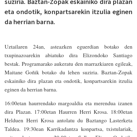
suziria. Baztan-Zopak eskainiko dira plazan
eta ondotik, konpartsarekin itzulia eginen
da herrian barna.
Uztailaren 24an, asteazken eguerdian botako den
txupinazoarekin abiatuko dira Elizondoko Santiago
bestak. Programarako aukeratu den marrazkiaren egileak,
Maitane Goñik botako du lehen suziria. Baztan-Zopak
eskainiko dira plazan eta ondotik, konpartsarekin itzulia
eginen da herrian barna.
16:00etan haurrendako margoaldia eta merendua izanen
dira Plazan. 17:00etan Haurren Herri Krosa. 18:00etan
Helduen Herri Krosa antolatu du Baztango Lasterketa
Taldea. 19:30ean Karrikadantza konpartsa, txistulariak,