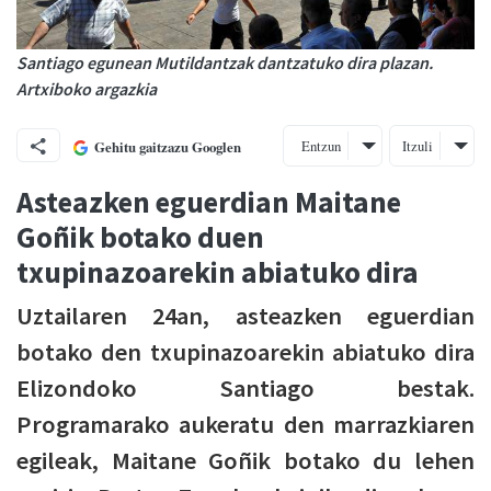
Santiago egunean Mutildantzak dantzatuko dira plazan.
Artxiboko argazkia
Entzun
Itzuli
Gehitu gaitzazu Googlen
Asteazken eguerdian Maitane
Goñik botako duen
txupinazoarekin abiatuko dira
Uztailaren 24an, asteazken eguerdian
botako den txupinazoarekin abiatuko dira
Elizondoko Santiago bestak.
Programarako aukeratu den marrazkiaren
egileak, Maitane Goñik botako du lehen