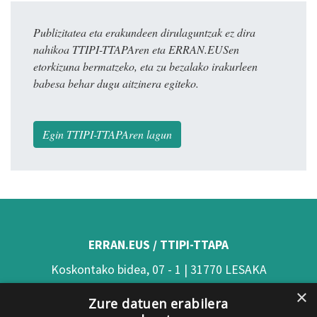
Publizitatea eta erakundeen dirulaguntzak ez dira
nahikoa TTIPI-TTAPAren eta ERRAN.EUSen
etorkizuna bermatzeko, eta zu bezalako irakurleen
babesa behar dugu aitzinera egiteko.
Egin TTIPI-TTAPAren lagun
ERRAN.EUS / TTIPI-TTAPA
Koskontako bidea, 07 - 1 | 31770 LESAKA
×
(Nafarroa)
Zure datuen erabilera