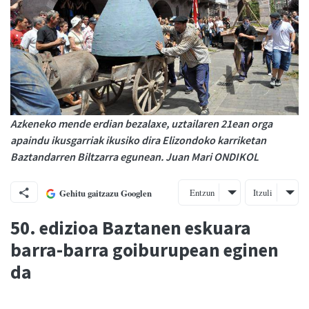
Azkeneko mende erdian bezalaxe, uztailaren 21ean orga
apaindu ikusgarriak ikusiko dira Elizondoko karriketan
Baztandarren Biltzarra egunean. Juan Mari ONDIKOL
Entzun
Itzuli
Gehitu gaitzazu Googlen
50. edizioa Baztanen eskuara
barra-barra goiburupean eginen
da