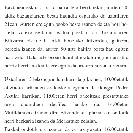
Baztanen eskuara barra-barra lelo berriarekin, aurten 50.
aldiz baztandarren besta haundia ospatuko da uztailaren
21ean. Aurten ere egun osoko bes­ta izanen da eta hori ho­
rrela izateko egitarau osatua prestatu du Baztandarren
Biltzarra elkarteak. Aldi honetako hitzordua, gainera,
berezia izanen da, aurten 50 urte baitira bes­ta hau egiten
hasi zela. Hala urte osoan hainbat ekitaldi egiten ari dira
herriz herri, eta kanta ere egina da urteu­rrenaren karietara.
Uztailaren 21eko egun handiari dagokionez, 10:00etatik
aitzinera artisauen erakusketa egonen da ikusgai Pedro
Axular karrikan. 11:00e­tan herri bakoi­tzak prestatutako
orga apainduen desfilea hasiko da. 14:00etan
Mutildantzak izanen dira Elizondoko plazan eta ondotik
herri bazkaria izanen da Merkatuko zelaian.
Bazkal ondotik ere izanen da zertaz gozatu. 16:00etatik