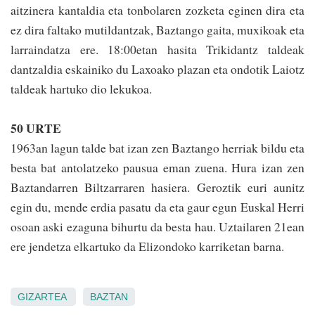
aitzinera kantaldia eta tonbolaren zozketa eginen dira eta
ez dira faltako mutildantzak, Baztango gaita, muxikoak eta
la­rrain­datza ere. 18:00e­tan hasita Trikidantz taldeak
dantzaldia eskainiko du Laxoako plazan eta ondotik Laiotz
taldeak hartuko dio lekukoa.
50 URTE
1963an lagun talde bat izan zen Baztango herriak bildu eta
besta bat antolatzeko pausua eman zuena. Hura izan zen
Baztandarren Bil­tzarraren hasiera. Geroztik euri aunitz
egin du, mende erdia pasatu da eta gaur egun Euskal Herri
osoan aski ezaguna bihurtu da besta hau. Uztailaren 21ean
ere jendetza elkartuko da Elizondoko karriketan barna.
GIZARTEA
BAZTAN