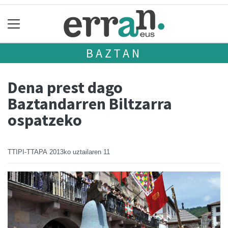
BAZTAN
Dena prest dago
Baztandarren Biltzarra
ospatzeko
TTIPI-TTAPA
2013ko uztailaren 11