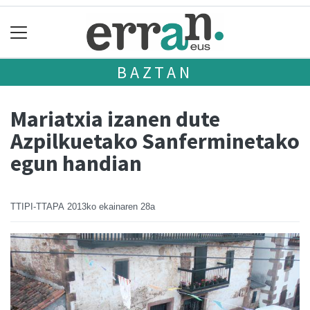
BAZTAN
Mariatxia izanen dute
Azpilkuetako Sanferminetako
egun handian
TTIPI-TTAPA
2013ko ekainaren 28a