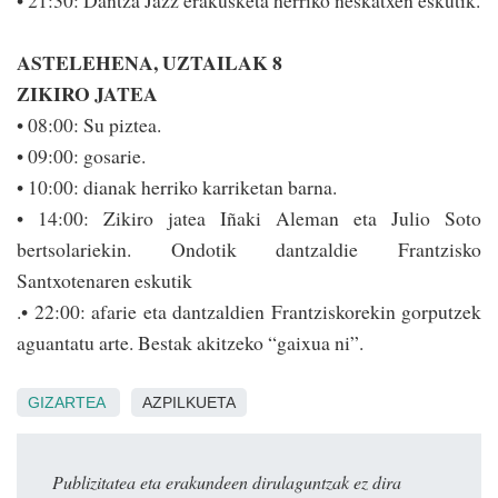
• 21:30: Dantza Jazz erakusketa herriko neskatxen eskutik.
ASTELEHENA, UZTAILAK 8
ZIKIRO JATEA
• 08:00: Su piztea.
• 09:00: gosarie.
• 10:00: dianak herriko karriketan barna.
• 14:00: Zikiro jatea Iñaki Aleman eta Julio Soto
bertsolariekin. Ondotik dantzaldie Fran­tzisko
Santxotenaren eskutik
.• 22:00: afarie eta dan­tzaldien Frantziskorekin gorputzek
aguantatu arte. Bestak aki­tzeko “gaixua ni”.
GIZARTEA
AZPILKUETA
Publizitatea eta erakundeen dirulaguntzak ez dira