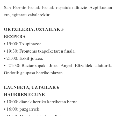
San Fermin bestak bes­tak ospatuko dituzte Azpilkuetan
ere, egitarau zabalarekin:
ORTZILERIA, UZTAILAK 5
BEZPERA
• 19:00: Txupinazoa.
• 19:30: Frontenis txapelketaren finala.
• 21:00: Ezkil-jotzea.
• 21:30: Baztanzopak, Joxe Angel Elizaldek alaiturik.
Ondotik gaupasa herriko plazan.
LAUNBETA, UZTAILAK 6
HAURREN EGUNE
• 10:00: dianak herriko karriketan barna.
• 16:00: puzgarriek.