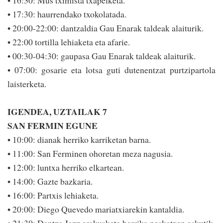
• 16:30: Mus tximista txapelketa.
• 17:30: haurrendako txokolatada.
• 20:00-22:00: dantzaldia Gau Enarak taldeak alaiturik.
• 22:00 tortilla lehiaketa eta afarie.
• 00:30-04:30: gaupasa Gau Enarak taldeak alaiturik.
• 07:00: gosarie eta lo­tsa guti dutenentzat purtzipartola
laisterketa.
IGENDEA, UZTAILAK 7
SAN FERMIN EGUNE
• 10:00: dianak herriko karriketan barna.
• 11:00: San Ferminen ohoretan meza nagusia.
• 12:00: luntxa herriko elkartean.
• 14:00: Gazte bazkaria.
• 16:00: Partxis lehiaketa.
• 20:00: Diego Quevedo mariatxiarekin kantaldia.