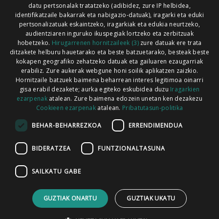
Xorroxin irratia | Lesaka | T. 948638288
datu pertsonalak tratatzeko (adibidez, zure IP helbidea,
identifikatzaile bakarrak eta nabigazio-datuak), iragarki eta eduki
pertsonalizatuak eskaintzeko, iragarkiak eta edukia neurtzeko,
audientziaren inguruko ikuspegiak lortzeko eta zerbitzuak
hobetzeko.
Hirugarrenen hornitzaileek (3)
zure datuak ere trata
ditzakete helburu hauetarako eta beste batzuetarako, besteak beste
Codesyntaxek garatua
kokapen geografiko zehatzeko datuak eta gailuaren ezaugarriak
erabiliz. Zure aukerak webgune honi soilik aplikatzen zaizkio.
Hornitzaile batzuek baimena beharrean interes legitimoa oinarri
gisa erabil dezakete; aurka egiteko eskubidea duzu
Iragarkien
ezarpenak
atalean. Zure baimena edozein unetan ken dezakezu
Cookieen ezarpenak
atalean.
Pribatutasun-politika
HONI BURUZ
LEGE OHARRA
PUBLIZITATEA
BEHAR-BEHARREZKOA
ERRENDIMENDUA
ARAUAK
HARREMANETARAKO
RSS
BIDERATZEA
FUNTZIONALTASUNA
SAILKATU GABE
GUZTIAK ONARTU
GUZTIAK UKATU