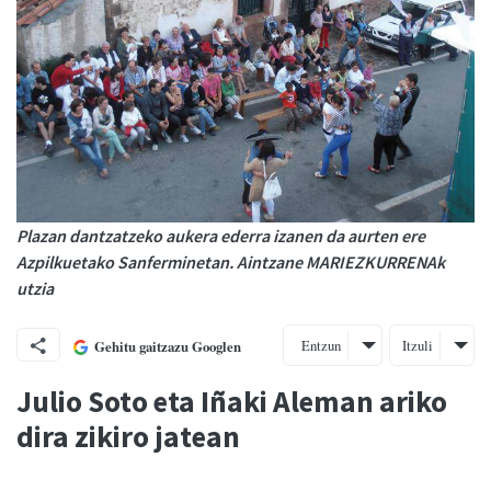
Plazan dantzatzeko aukera ederra izanen da aurten ere
Azpilkuetako Sanferminetan. Aintzane MARIEZKURRENAk
utzia
Entzun
Itzuli
Gehitu gaitzazu Googlen
Julio Soto eta Iñaki Aleman ariko
dira zikiro jatean