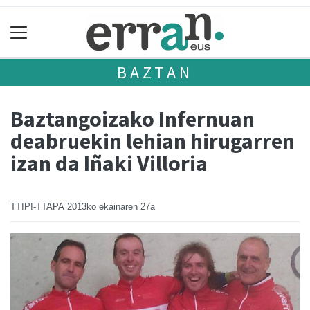
BAZTAN
Baztangoizako Infernuan
deabruekin lehian hirugarren
izan da Iñaki Villoria
TTIPI-TTAPA
2013ko ekainaren 27a