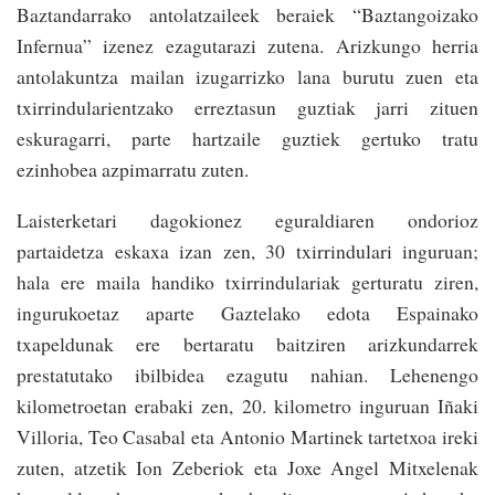
Baztandarrako antolatzaileek beraiek “Baztangoizako
Infernua” izenez ezagutarazi zutena. Arizkungo herria
antolakuntza mailan izugarrizko lana burutu zuen eta
txirrindularientzako erreztasun guztiak jarri zituen
eskuragarri, parte hartzaile guztiek gertuko tratu
ezinhobea azpimarratu zuten.
Laisterketari dagokionez eguraldiaren ondorioz
partaidetza eskaxa izan zen, 30 txirrindulari inguruan;
hala ere maila handiko txirrindulariak gerturatu ziren,
ingurukoetaz aparte Gaztelako edota Espainako
txapeldunak ere bertaratu baitziren arizkundarrek
prestatutako ibilbidea ezagutu nahian. Lehenengo
kilometroetan erabaki zen, 20. kilometro inguruan Iñaki
Villoria, Teo Casabal eta Antonio Martinek tartetxoa ireki
zuten, atzetik Ion Zeberiok eta Joxe Angel Mitxelenak