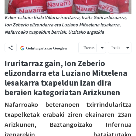
Ezker-eskuin: Iñaki Villoria iruritarra, Iraitz Goñi arbizuarra,
Ion Zeberio elizondarra eta Luziano Mitxelena lesakarra,
Nafarroako txapeldun berriak. Utzitako argazkia
Entzun
Itzuli
Gehitu gaitzazu Googlen
Iruritarraz gain, Ion Zeberio
elizondarra eta Luziano Mitxelena
lesakarra txapeldun izan dira
beraien kategoriatan Arizkunen
Nafarroako beteranoen txirrindularitza
txapelketak erabaki ziren ekainaren 23an
Arizkunen, Baztangoizako Infernua
izenarekin bataiatutako