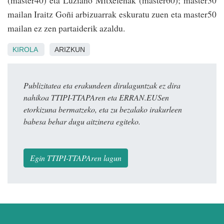
mailan Iraitz Goñi arbizuarrak eskuratu zuen eta master50
mailan ez zen partaiderik azaldu.
KIROLA
ARIZKUN
Publizitatea eta erakundeen dirulaguntzak ez dira
nahikoa TTIPI-TTAPAren eta ERRAN.EUSen
etorkizuna bermatzeko, eta zu bezalako irakurleen
babesa behar dugu aitzinera egiteko.
Egin TTIPI-TTAPAren lagun