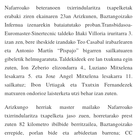
Nafarroako beteranoen txirrindularitza txapelketak
erabaki ziren ekainaren 23an Arizkunen, Baztangoizako
Infernua izenarekin bataiatutako proban.Transbidasoa-
Euromaster-Sinertecnic taldeko Iñaki Villoria iruritarra 3.
izan zen, bere iheskide izandako Teo Casabal irabazlearen
eta Antonio Martín “Pispajo” bigarren sailkatuaren
gibeletik helmugaratuta. Taldekideek ere lan txukuna egin
zuten, Ion Zeberio elizondarra 4., Luziano Mitxelena
lesakarra 5. eta Joxe Angel Mitxelena lesakarra 11.
sailkatuz; Ibon Urtiagak eta Txutxin Fernandezek
matxuren ondorioz laisterketa utzi behar izan zuten.
Arizkungo herriak master mailako Nafarroako
txirrindularitza txapelketa jaso zuen, horretarako prest
zuten 82 kilometro ibilbide berritzailea, Baztangoizako
errepide, porlan bide eta arbideetan barrena; CC