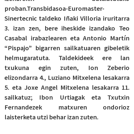
proban.Transbidasoa-Euromaster-
Sinertecnic taldeko Iñaki Villoria iruritarra
3. izan zen, bere iheskide izandako Teo
Casabal irabazlearen eta Antonio Martín
“Pispajo” bigarren sailkatuaren gibeletik
helmugaratuta. Taldekideek ere lan
txukuna egin zuten, Ion Zeberio
elizondarra 4., Luziano Mitxelena lesakarra
5. eta Joxe Angel Mitxelena lesakarra 11.
sailkatuz; Ibon Urtiagak eta Txutxin
Fernandezek matxuren ondorioz
laisterketa utzi behar izan zuten.