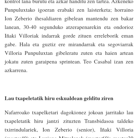
kontrol lana burutu eta azkar handitu zen tartea. Azkeneko
Punpuluxtako igoeran erabaki zen laisterketa; horraino
Ion Zeberio ihesaldiaren gibelean mantendu zen bakar
lanean, 30-40 segunduko atzerapenarekin eta ondorioz
Iñaki Villoriak indarrak gorde zituen erreleborik eman
gabe. Hala eta guztiz ere mirandarrak eta segoviarrak
Villoria Punpuluxtan gibeleratu zuten eta haien artean
jokatu zuten garaipena sprintean. Teo Casabal izan zen
azkarrena.
Lau txapeletatik hiru eskualdean gelditu ziren
Nafarroako txapelketari dagokionez jokoan jarritako lau
txapeletatik hiru jantzi zituzten Transbidasoa taldeko
txirrindulariek, Ion Zeberio (senior), Iñaki Villoria
(master40) eta Luziano Mitxelenak (master60); master30