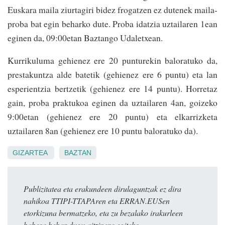
Euskara maila ziurtagiri bidez frogatzen ez dutenek maila-
proba bat egin beharko dute. Proba idatzia uztailaren 1ean
eginen da, 09:00etan Baztango Udaletxean.
Kurrikuluma gehienez ere 20 punturekin baloratuko da,
prestakuntza alde batetik (gehienez ere 6 puntu) eta lan
esperientzia bertzetik (gehienez ere 14 puntu). Horretaz
gain, proba praktukoa eginen da uztailaren 4an, goizeko
9:00etan (gehienez ere 20 puntu) eta elkarrizketa
uztailaren 8an (gehienez ere 10 puntu baloratuko da).
GIZARTEA
BAZTAN
Publizitatea eta erakundeen dirulaguntzak ez dira
nahikoa TTIPI-TTAPAren eta ERRAN.EUSen
etorkizuna bermatzeko, eta zu bezalako irakurleen
babesa behar dugu aitzinera egiteko.