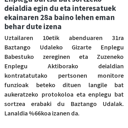
deialdia egin du eta interesatuek
ekainaren 28a baino lehen eman
behar dute izena
Uztailaren 10etik abenduaren 31ra
Baztango Udaleko Gizarte Enplegu
Babestuko zereginen eta Zuzeneko
Enplegu Aktiborako deialdian
kontratatutako pertsonen monitore
funzioak beteko dituen langile bat
aukeratzeko protokoloa eta enplegu bat
sortzea erabaki du Baztango Udalak.
Lanaldia %66koa izanen da.