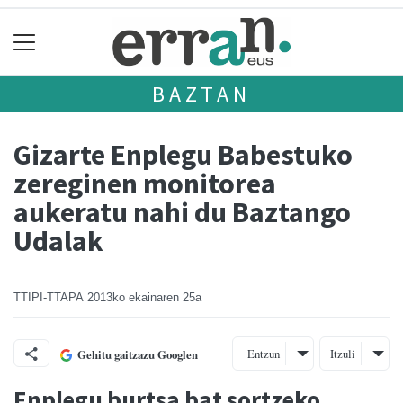
BAZTAN
Gizarte Enplegu Babestuko
zereginen monitorea
aukeratu nahi du Baztango
Udalak
TTIPI-TTAPA
2013ko ekainaren 25a
Entzun
Itzuli
Gehitu gaitzazu Googlen
Enplegu burtsa bat sortzeko