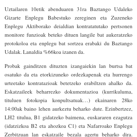
Uztailaren 10etik abenduaren 31ra Baztango Udaleko
Gizarte Enplegu Babestuko zereginen eta Zuzeneko
Enplegu Aktiborako deialdian kontratatutako pertsonen
monitore funzioak beteko dituen langile bat aukeratzeko
protokoloa eta enplegu bat sortzea erabaki du Baztango
Udalak. Lanaldia %66koa izanen da.
Probak gainditzen dituzten izangaiekin lan burtsa bat
osatuko da eta etorkizuneko ordezkapenak eta hurrengo
urteetako kontratazioak betetzeko erabiltzen ahalko da.
Eskatzaileek beharrezko dokumentazioa (kurrikuluma,
tituluen fotokopia konpultsatuak…) ekainaren 28ko
14:00ak baino lehen aurkeztu beharko dute. Ezinbertzez,
LH2 titulua, B1 gidatzeko baimena, euskararen ezagutza
(idatzizkoa B2 eta ahozkoa C1) eta Nafarroako Enplegu
Zerbitzuan lan eskatzaile bezala agertu beharko dira.