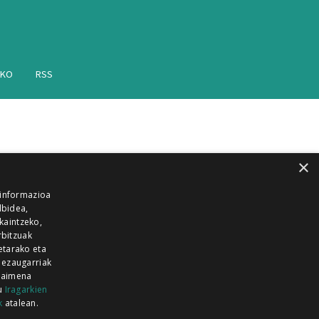
AKO
RSS
×
 informazioa
lbidea,
skaintzeko,
rbitzuak
etarako eta
 ezaugarriak
 baimena
zu
Iragarkien
k
atalean.
EITIA GUKA
AZKOITIA GUKA
BARRENA