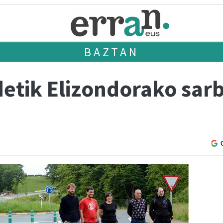
BAZTAN
etik Elizondorako sarb