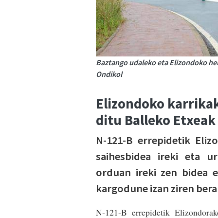
Baztango udaleko eta Elizondoko herr
Ondikol
Elizondoko karrikak
ditu Balleko Etxeak
N-121-B errepidetik Eliz
saihesbidea ireki eta 
orduan ireki zen bidea 
kargodune izan ziren bera
N-121-B errepidetik Elizondorak