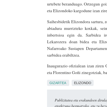
urtebete beranduago. Ortzegun goiz
eta Elizondoko kargodune izan zire
Saihesbidetik Elizondora sartura, z
abiadura murrizteko koxkak, sein
inbertsioa egin da. Sarbidea ir
Lekarozera doan bidea eta Elizo
Nafarroako Sustapen Departament
sarbidea erabiltzea.
Inaugurazio ofizialean izan ziren 
eta Florentino Goñi zinegotziak, b
GIZARTEA
ELIZONDO
Publizitatea eta erakundeen dir
etorkizuna bermatzeko, eta zu bez