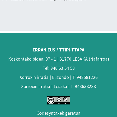
ERRAN.EUS / TTIPI-TTAPA
Koskontako bidea, 07 - 1 | 31770 LESAKA (Nafarroa)
Tel: 948 63 54 58
Xorroxin irratia | Elizondo | T. 948581226
Xorroxin irratia | Lesaka | T. 948638288
Codesyntaxek garatua