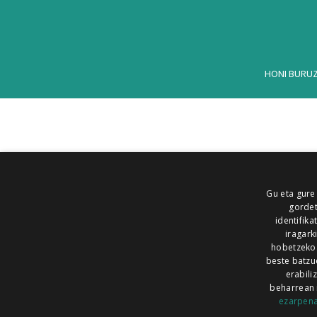
HONI BURU
Gu eta gure
gordet
identifika
iragark
hobetzeko
beste batzu
erabili
beharrean 
ezarpen
AIARALDEA
AIKOR
AIURRI
ALEA