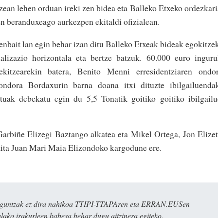
ean lehen orduan ireki zen bidea eta Balleko Etxeko ordezkar
n beranduxeago aurkezpen ekitaldi ofizialean.
enbait lan egin behar izan ditu Balleko Etxeak bideak egokitze
alizazio horizontala eta bertze batzuk. 60.000 euro ingur
ekitzearekin batera, Benito Menni erresidentziaren ondor
ndora Bordaxurin barna doana itxi dituzte ibilgailuendak
uak debekatu egin du 5,5 Tonatik goitiko goitiko ibilgail
Garbiñe Elizegi Baztango alkatea eta Mikel Ortega, Jon Elize
aita Juan Mari Maia Elizondoko kargodune ere.
ulaguntzak ez dira nahikoa TTIPI-TTAPAren eta ERRAN.EUSen
alako irakurleen babesa behar dugu aitzinera egiteko.