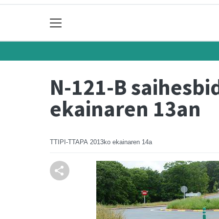
N-121-B saihesbid
ekainaren 13an
TTIPI-TTAPA
2013ko ekainaren 14a