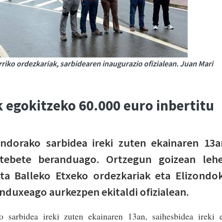
iko ordezkariak, sarbidearen inaugurazio ofizialean. Juan Mari
 egokitzeko 60.000 euro inbertitu
ondorako sarbidea ireki zuten ekainaren 13a
urtebete beranduago. Ortzegun goizean leh
eta Balleko Etxeko ordezkariak eta Elizondo
nduxeago aurkezpen ekitaldi ofizialean.
o sarbidea ireki zuten ekainaren 13an, saihesbidea ireki 