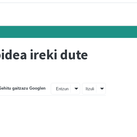
idea ireki dute
Gehitu gaitzazu Googlen
Entzun
Itzuli