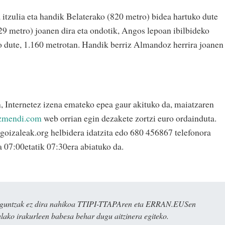
itzulia eta handik Belaterako (820 metro) bidea hartuko dute
9 metro) joanen dira eta ondotik, Angos lepoan ibilbideko
o dute, 1.160 metrotan. Handik berriz Almandoz herrira joanen
, Internetez izena emateko epea gaur akituko da, maiatzaren
zmendi.com
web orrian egin dezakete zortzi euro ordainduta.
oizaleak.org helbidera idatzita edo 680 456867 telefonora
ea 07:00etatik 07:30era abiatuko da.
ulaguntzak ez dira nahikoa TTIPI-TTAPAren eta ERRAN.EUSen
alako irakurleen babesa behar dugu aitzinera egiteko.