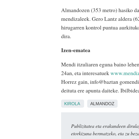
Almandozen (353 me­tro) hasiko da 
mendizaleek. Gero Lantz aldera (62
hirugarren kontrol puntua aurkituk
dira.
Izen-ematea
Mendi itzuliaren eguna baino lehen
24an, eta interesatuek
www.mendi
Horrez gain, info@baztan gomendig
deituta ere apunta daiteke. Ibilbid
KIROLA
ALMANDOZ
Publizitatea eta erakundeen dir
etorkizuna bermatzeko, eta zu bez