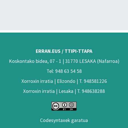
ERRAN.EUS / TTIPI-TTAPA
Koskontako bidea, 07 - 1 | 31770 LESAKA (Nafarroa)
Tel: 948 63 54 58
Xorroxin irratia | Elizondo | T. 948581226
Xorroxin irratia | Lesaka | T. 948638288
Codesyntaxek garatua