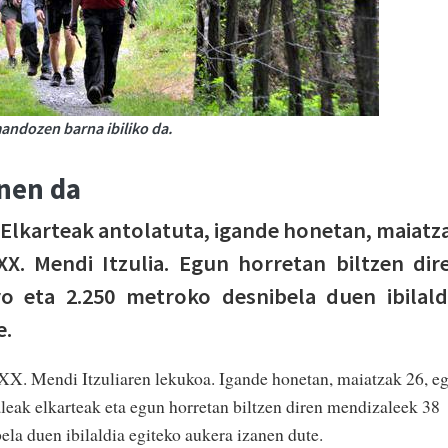
andozen barna ibiliko da.
nen da
Elkarteak antolatuta, igande honetan, maiatz
X. Mendi Itzulia. Egun ho­rre­tan biltzen dir
o eta 2.250 metroko desnibela duen ibilald
.­
. Mendi Itzuliaren lekukoa. Igande honetan, maiatzak 26, eg
eak elkarteak eta egun ho­rre­tan biltzen diren mendizaleek 38
la duen ibilaldia egiteko aukera izanen dute.­