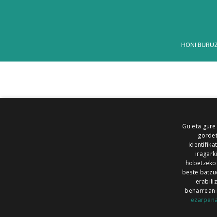
HONI BURU
Gu eta gure
gordet
identifika
iragark
hobetzeko
beste batzu
erabili
beharrean 
ezarpen
AIARALDEA
AIKOR
AIURRI
ALEA
BEGITU
ERRAN
EUSKALERRIA IRRA