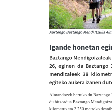
Aurtengo Baztango Mendi Itzulia Alm
Igande honetan egi
Baztango Mendigoizaleak 
26, eginen da Baztango X
mendizaleek 38 kilometr
egiteko aukera izanen dute
Almandozek hartuko du Baztango XX
du hitzordua Baz­tan­go Mendigoizal
kilometro eta 2.250 metroko desnibe