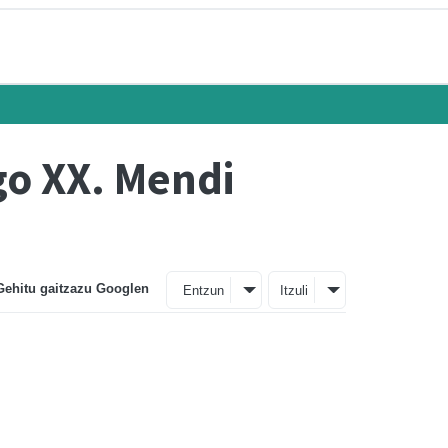
go XX. Mendi
Gehitu gaitzazu Googlen
Entzun
Itzuli