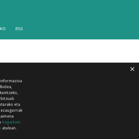
AKO
RSS
×
 informazioa
lbidea,
skaintzeko,
rbitzuak
etarako eta
 ezaugarriak
 baimena
zu
Iragarkien
k
atalean.
EITIA GUKA
AZKOITIA GUKA
BARRENA
GUKA
GUKA TELEBISTA
HIRUKA