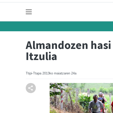
Almandozen hasi 
Itzulia
Ttipi-Ttapa
2013ko maiatzaren 24a