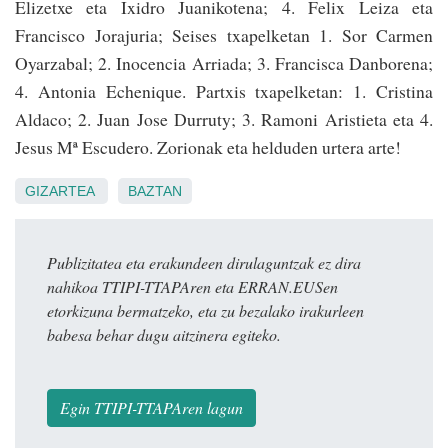
Elizetxe eta Ixidro Juanikotena; 4. Felix Leiza eta
Francisco Jorajuria; Seises txapelketan 1. Sor Carmen
Oyarzabal; 2. Inocencia Arriada; 3. Francisca Danborena;
4. Antonia Echenique. Partxis txapelketan: 1. Cristina
Aldaco; 2. Juan Jose Durruty; 3. Ramoni Aristieta eta 4.
Jesus Mª Escudero. Zorionak eta helduden urtera arte!
GIZARTEA
BAZTAN
Publizitatea eta erakundeen dirulaguntzak ez dira
nahikoa TTIPI-TTAPAren eta ERRAN.EUSen
etorkizuna bermatzeko, eta zu bezalako irakurleen
babesa behar dugu aitzinera egiteko.
Egin TTIPI-TTAPAren lagun