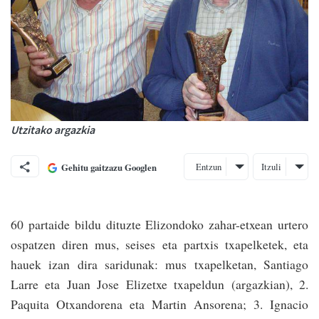
Utzitako argazkia
Entzun
Itzuli
Gehitu gaitzazu Googlen
60 partaide bildu dituzte Elizondoko zahar-etxean urtero
ospatzen diren mus, seises eta partxis txapelketek, eta
hauek izan dira saridunak: mus txapelketan, Santiago
Larre eta Juan Jose Elizetxe txapeldun (argazkian), 2.
Paquita Otxan­dorena eta Martin Ansorena; 3. Ignacio