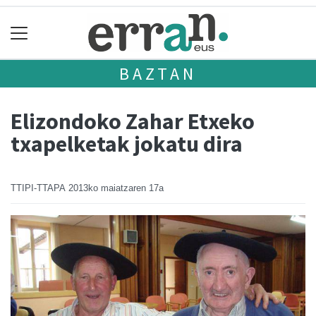
BAZTAN
Elizondoko Zahar Etxeko
txapelketak jokatu dira
TTIPI-TTAPA
2013ko maiatzaren 17a