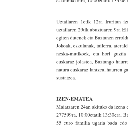
eskainiko dira, 10:00etatik 13:00et
Uztailaren 1etik 12ra Iruritan i
uztailaren 29tik abuztuaren 9ra El
egiten dutenek eta Baztanen errold
Jokoak, eskulanak, tailerra, ateral
neska-mutikoek, eta hori guztia
euskaraz jolastea, Baztango haurr
natura euskaraz lantzea, haurren ga
sustatzea.
IZEN-EMATEA
Maiatzaren 24an akituko da izena 
277599ra, 10:00etatik 13:30era. B
55 euro familia ugaria bada edo