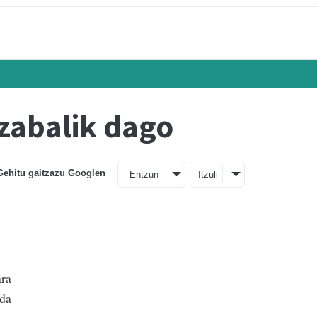
zabalik dago
Gehitu gaitzazu Googlen
Entzun
Itzuli
ara
nda