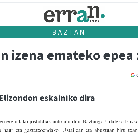
BAZTAN
an izena emateko epea 
 Elizondon eskainiko dira
rten ere udako jostaldiak antolatu ditu Baztango Udaleko Eusk
ko haur eta gaztetxoendako. Uztailean eta abuztuan hiru txa