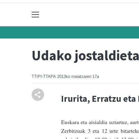
Udako jostaldiet
TTIPI-TTAPA
2013ko maiatzaren 17a
Irurita, Erratzu eta
Euskara eta aisialdia uztartuz, au
Zerbitzuak 3 eta 12 urte bitarte