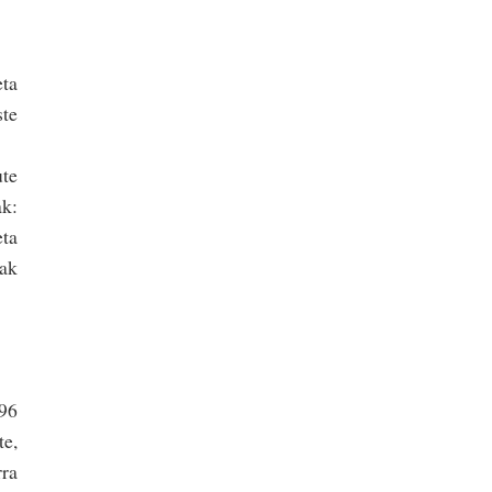
eta
ste
ute
k:
eta
oak
696
te,
rra