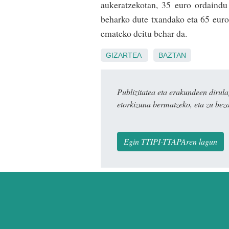
aukeratzekotan, 35 euro ordaindu
beharko dute txandako eta 65 euro
emateko deitu behar da.
GIZARTEA
BAZTAN
Publizitatea eta erakundeen dir
etorkizuna bermatzeko, eta zu bez
Egin TTIPI-TTAPAren lagun