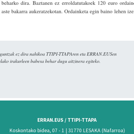
 beharko dira. Baztanen ez errol­datutakoek 120 euro ordai
 aste bakarra aukeratzekotan. Ordainketa egin baino lehen iz
ulaguntzak ez dira nahikoa TTIPI-TTAPAren eta ERRAN.EUSen
alako irakurleen babesa behar dugu aitzinera egiteko.
ERRAN.EUS / TTIPI-TTAPA
Koskontako bidea, 07 - 1 | 31770 LESAKA (Nafarroa)