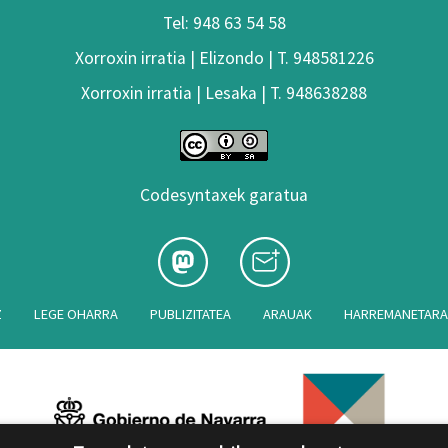
Tel: 948 63 54 58
Xorroxin irratia | Elizondo | T. 948581226
Xorroxin irratia | Lesaka | T. 948638288
Codesyntaxek garatua
Z
LEGE OHARRA
PUBLIZITATEA
ARAUAK
HARREMANETAR