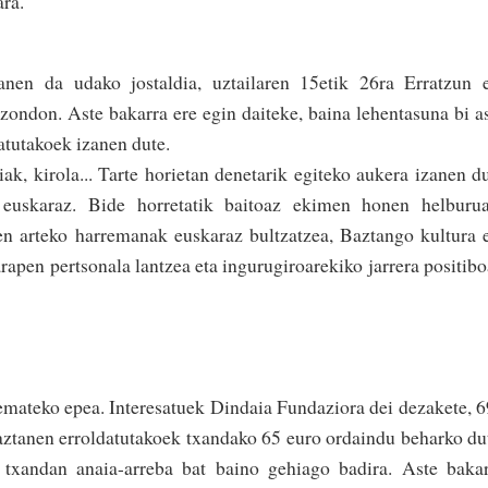
ara.
zanen da udako jostaldia, uztailaren 15etik 26ra Erratzun 
izondon. Aste bakarra ere egin daiteke, baina lehentasuna bi a
atutakoek izanen dute.
diak, kirola... Tarte horietan denetarik egiteko aukera izanen d
 euskaraz. Bide horretatik baitoaz ekimen honen helburua
en arteko harremanak euskaraz bul­tzatzea, Baztango kultura 
rapen pertsonala lan­tzea eta ingurugiroarekiko jarrera positib
emateko epea. Interesatuek Dindaia Fundaziora dei dezakete, 
aztanen erroldatutakoek txandako 65 euro ordaindu beharko du
 txandan anaia-arreba bat baino gehiago badira. Aste baka