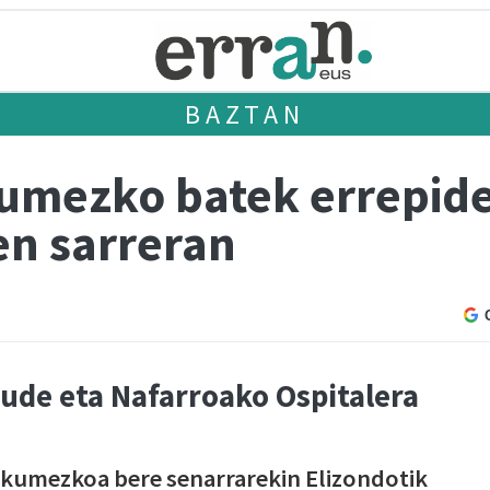
BAZTAN
mezko batek errepide
en sarreran
ude eta Nafarroako Ospitalera
kumezkoa bere senarrarekin Elizondotik