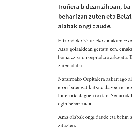
Iruñera bidean zihoan, bai
behar izan zuten eta Bela
alabak ongi daude.
Elizondoko 35 urteko emakumezko b
Atzo goizaldean gertatu zen, emak
baina ez ziren ospitalera ailegatu. 
zuten alaba.
Nafarroako Ospitalera azkarrago ai
erori batengatik itxita dagoen erre
lur eroria dagoen tokian. Senarrak 
egin behar zuen.
Ama-alabak ongi daude eta behin a
zituzten.