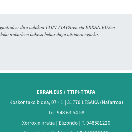
ulaguntzak ez dira nahikoa TTIPI-TTAPAren eta ERRAN.EUSen
alako irakurleen babesa behar dugu aitzinera egiteko.
ERRAN.EUS / TTIPI-TTAPA
Koskontako bidea, 07 - 1 | 31770 LESAKA (Nafarroa)
Tel: 948 63 54 58
Xorroxin irratia | Elizondo | T. 948581226