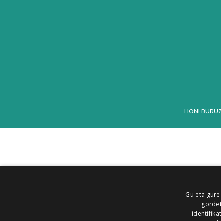
HONI BURU
Gu eta gure
gordet
identifika