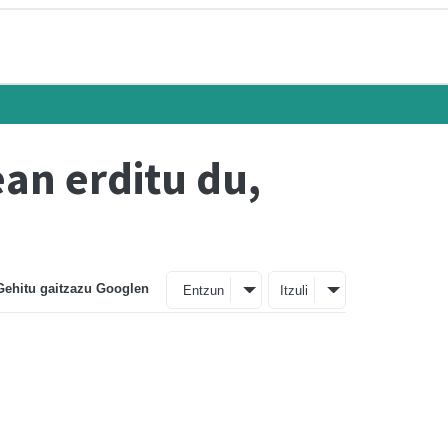
an erditu du,
Gehitu gaitzazu Googlen
Entzun
Itzuli