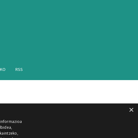
AKO
RSS
×
 informazioa
lbidea,
skaintzeko,