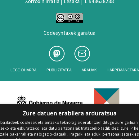
Xorroxin irratia | Lesaka | T. 948638288
Codesyntaxek garatua
Z
LEGE OHARRA
PUBLIZITATEA
ARAUAK
HARREMANETAR
Zure datuen erabilera arduratsua
 bazkideek cookieak eta antzeko teknologiak erabiltzen ditugu zure gailuan
zeko eta eskuratzeko, eta datu pertsonalak tratatzeko (adibidez, zure IP he
tzaile bakarrak eta nabigazio-datuak), iragarki eta eduki pertsonalizatuak e