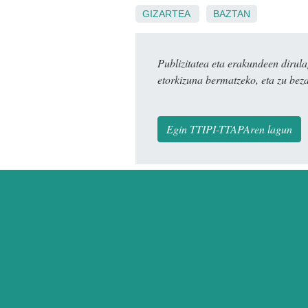
GIZARTEA
BAZTAN
Publizitatea eta erakundeen dir
etorkizuna bermatzeko, eta zu bez
Egin TTIPI-TTAPAren lagun