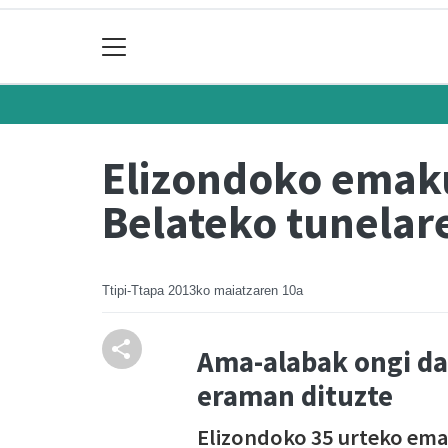
Elizondoko emaku
Belateko tunelar
Ttipi-Ttapa
2013ko maiatzaren 10a
Ama-alabak ongi da
eraman dituzte
Elizondoko 35 urteko ema