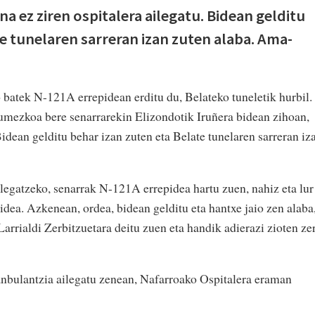
na ez ziren ospitalera ailegatu. Bidean gelditu
te tunelaren sarreran izan zuten alaba. Ama-
atek N-121A errepidean erditu du, Belateko tuneletik hurbil.
umezkoa bere senarrarekin Elizondotik Iruñera bidean zihoan,
Bidean gelditu behar izan zuten eta Belate tunelaren sarreran iz
legatzeko, senarrak N-121A errepidea hartu zuen, nahiz eta lur
pidea. Azkenean, ordea, bidean gelditu eta hantxe jaio zen alaba
Larrialdi Zerbitzuetara deitu zuen eta handik adierazi zioten ze
nbulantzia ailegatu zenean, Nafarroako Ospitalera eraman