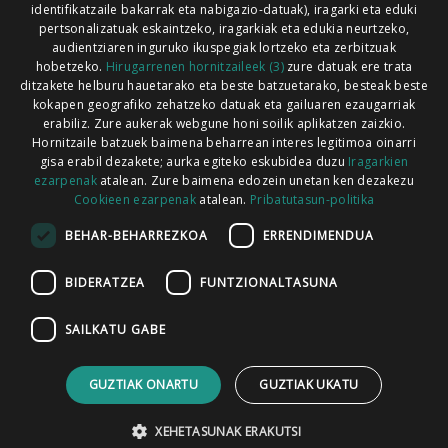
identifikatzaile bakarrak eta nabigazio-datuak), iragarki eta eduki
pertsonalizatuak eskaintzeko, iragarkiak eta edukia neurtzeko,
audientziaren inguruko ikuspegiak lortzeko eta zerbitzuak
hobetzeko.
Hirugarrenen hornitzaileek (3)
zure datuak ere trata
ditzakete helburu hauetarako eta beste batzuetarako, besteak beste
Codesyntaxek garatua
kokapen geografiko zehatzeko datuak eta gailuaren ezaugarriak
erabiliz. Zure aukerak webgune honi soilik aplikatzen zaizkio.
Hornitzaile batzuek baimena beharrean interes legitimoa oinarri
gisa erabil dezakete; aurka egiteko eskubidea duzu
Iragarkien
ezarpenak
atalean. Zure baimena edozein unetan ken dezakezu
Cookieen ezarpenak
atalean.
Pribatutasun-politika
HONI BURUZ
LEGE OHARRA
PUBLIZITATEA
BEHAR-BEHARREZKOA
ERRENDIMENDUA
ARAUAK
HARREMANETARAKO
RSS
BIDERATZEA
FUNTZIONALTASUNA
SAILKATU GABE
GUZTIAK ONARTU
GUZTIAK UKATU
XEHETASUNAK ERAKUTSI