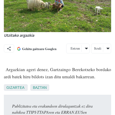
Utzitako argazkia
Entzun
Itzuli
Gehitu gaitzazu Googlen
Argazkian ageri denez, Gartzaingo Berekotxeko bordako
ardi batek hiru bil­dots izan ditu umaldi bakarrean.
GIZARTEA
BAZTAN
Publizitatea eta erakundeen dirulaguntzak ez dira
nahikoa TTIPI-TTAPAren eta ERRAN.EUSen