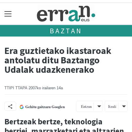
BAZTAN
Era guztietako ikastaroak
antolatu ditu Baztango
Udalak udazkenerako
TTIPI TTAPA
2007ko irailaren 14a
Entzun
Itzuli
Gehitu gaitzazu Googlen
Bertzeak bertze, teknologia
berriei, marrazketari eta altzarien