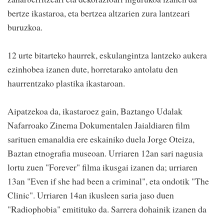
bertze ikastaroa, eta bertzea altzarien zura lantzeari
buruzkoa.
12 urte bitarteko haurrek, eskulangintza lantzeko aukera
ezinhobea izanen dute, horretarako antolatu den
haurrentzako plastika ikastaroan.
Aipatzekoa da, ikastaroez gain, Baztango Udalak
Nafarroako Zinema Dokumentalen Jaialdiaren film
sarituen emanaldia ere eskainiko duela Jorge Oteiza,
Baztan etnografia museoan. Urriaren 12an sari nagusia
lortu zuen "Forever" filma ikusgai izanen da; urriaren
13an "Even if she had been a criminal", eta ondotik "The
Clinic". Urriaren 14an ikusleen saria jaso duen
"Radiophobia" emitituko da. Sarrera dohainik izanen da