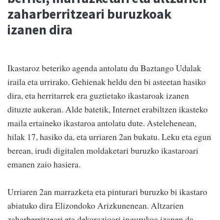
zaharberritzeari buruzkoak
izanen dira
Ikastaroz beteriko agenda antolatu du Baztango Udalak
iraila eta urrirako. Gehienak heldu den bi asteetan hasiko
dira, eta herritarrek era guztietako ikastaroak izanen
dituzte aukeran. Alde batetik, Internet erabiltzen ikasteko
maila ertaineko ikastaroa antolatu dute. Astelehenean,
hilak 17, hasiko da, eta urriaren 2an bukatu. Leku eta egun
berean, irudi digitalen moldaketari buruzko ikastaroari
emanen zaio hasiera.
Urriaren 2an marrazketa eta pinturari buruzko bi ikastaro
abiatuko dira Elizondoko Arizkunenean. Altzarien
zaharberritzeari eta dekorazioari ingurukoa izanen da