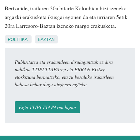
Bertzañde, irailaren 30a bitarte Kolonbian bizi izeneko
argazki erakusketa ikusgai egonen da eta urriaren 5etik
20ra Larresoro-Baztan izeneko margo erakusketa.
POLITIKA
BAZTAN
Publizitatea eta erakundeen dirulaguntzak ez dira
nahikoa TTIPI-TTAPAren eta ERRAN.EUSen
etorkizuna bermatzeko, eta zu bezalako irakurleen
babesa behar dugu aitzinera egiteko.
Egin TTIPI-TTAPAren lagun