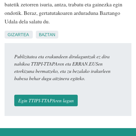
batetik zetorren isuria, antza, trabatu eta gainezka egin
ondotik. Beraz, gertatutakoaren arduraduna Baztango
Udala dela salatu du.
GIZARTEA
BAZTAN
Publizitatea eta erakundeen dirulaguntzak ez dira
nahikoa TTIPI-TTAPAren eta ERRAN.EUSen
etorkizuna bermatzeko, eta zu bezalako irakurleen
babesa behar dugu aitzinera egiteko.
Egin TTIPI-TTAPAren lagun