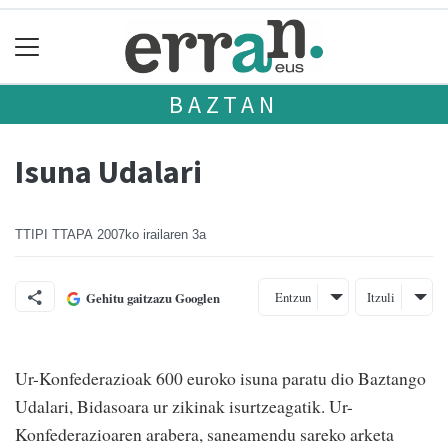
BAZTAN
Isuna Udalari
TTIPI TTAPA
2007ko irailaren 3a
Entzun
Itzuli
Gehitu gaitzazu Googlen
Ur-Konfederazioak 600 euroko isuna paratu dio Baztango
Udalari, Bidasoara ur zikinak isurtzeagatik. Ur-
Konfederazioaren arabera, saneamendu sareko arketa