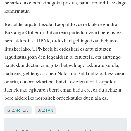
beharko luke bere zinegotzi postua, baina oraindik ez dago
konfirmatua.
Bestalde, aipatu bezala, Leopoldo Jaenek uko egin dio
Baztango Gobernu Batzarrean parte hartzeari bere ustez
bere alderdiak, UPNk, ordezkari gehiago izan beharko
lituzkeelako. UPNkoek bi ordezkari eskatu zituzten
argudiatuz joan den legealdian bi zituztela, eta aurtengo
hauteskundeetan zinegotzi bat gehiago eskuratu zutela,
hala ere, gehiengoa duen Nafarroa Bai koalizioak ez zuen
onartu, eta ordezkari bat baizik ez zien utzi. Leopoldo
Jaenek uko egitearen berri eman badu ere, ez du zehaztu
bere alderdiko norbaitek ordezkatuko duen ala ez.
GIZARTEA
BAZTAN