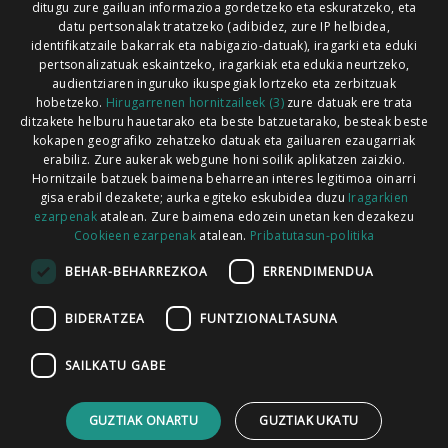
ditugu zure gailuan informazioa gordetzeko eta eskuratzeko, eta
Xorroxin irratia | Lesaka | T. 948638288
datu pertsonalak tratatzeko (adibidez, zure IP helbidea,
identifikatzaile bakarrak eta nabigazio-datuak), iragarki eta eduki
pertsonalizatuak eskaintzeko, iragarkiak eta edukia neurtzeko,
audientziaren inguruko ikuspegiak lortzeko eta zerbitzuak
hobetzeko.
Hirugarrenen hornitzaileek (3)
zure datuak ere trata
ditzakete helburu hauetarako eta beste batzuetarako, besteak beste
Codesyntaxek garatua
kokapen geografiko zehatzeko datuak eta gailuaren ezaugarriak
erabiliz. Zure aukerak webgune honi soilik aplikatzen zaizkio.
Hornitzaile batzuek baimena beharrean interes legitimoa oinarri
gisa erabil dezakete; aurka egiteko eskubidea duzu
Iragarkien
ezarpenak
atalean. Zure baimena edozein unetan ken dezakezu
Cookieen ezarpenak
atalean.
Pribatutasun-politika
HONI BURUZ
LEGE OHARRA
PUBLIZITATEA
BEHAR-BEHARREZKOA
ERRENDIMENDUA
ARAUAK
HARREMANETARAKO
RSS
BIDERATZEA
FUNTZIONALTASUNA
SAILKATU GABE
GUZTIAK ONARTU
GUZTIAK UKATU