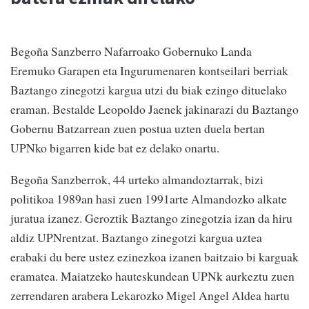
Begoña Sanzberro Nafarroako Gobernuko Landa
Eremuko Garapen eta Ingurumenaren kontseilari berriak
Baztango zinegotzi kargua utzi du biak ezingo dituelako
eraman. Bestalde Leopoldo Jaenek jakinarazi du Baztango
Gobernu Batzarrean zuen postua uzten duela bertan
UPNko bigarren kide bat ez delako onartu.
Begoña Sanzberrok, 44 urteko almandoztarrak, bizi
politikoa 1989an hasi zuen 1991arte Almandozko alkate
juratua izanez. Geroztik Baztango zinegotzia izan da hiru
aldiz UPNrentzat. Baztango zinegotzi kargua uztea
erabaki du bere ustez ezinezkoa izanen baitzaio bi karguak
eramatea. Maiatzeko hauteskundean UPNk aurkeztu zuen
zerrendaren arabera Lekarozko Migel Angel Aldea hartu