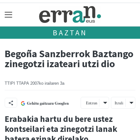
BAZTAN
Begoña Sanzberrok Baztango
zinegotzi izateari utzi dio
TTIPI TTAPA
2007ko irailaren 3a
Entzun
Itzuli
Gehitu gaitzazu Googlen
Erabakia hartu du bere ustez
kontseilari eta zinegotzi lanak
batera ezinak direlako